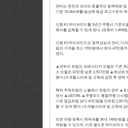
연비는 엔진과 모터의 효율적인 동력배분 및 최
기준 18.2km/ℓ)를 달성해 동급 최고수준의 
신형 K5 하이브리드를 5년간 주행시 기존모델
류비를 감축할 수 있게 된다. (유류비 1,499원
신형 K5 하이브리드는 동력성능과 연비, 디자
림의 가격을 최소 19만원에서 최대 47만원까
였다.
▲엔트리 트림인 프레스티지 모델은 기존 제품 
스 모델은 47만원 낮춘 2,937만원 ▲최상위
됐다.(※개별소비세 및 교육세 감면 후 판매 
특히 주력트림인 노블레스 트림의 경우 ▲
센서 ▲LED DRL ▲주행모드 통합주행 시스
기존 동급트림 보다 47만원을 인하한 2,93
할 수 있게 했다. (※개별소비세 및 교육세 감
또한 차량 등록시 취득세를 최대 140만원을 
제받을 수 있으며, 이와 별도로 하이브리드 