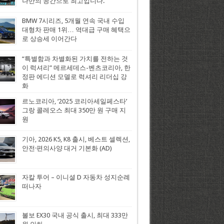
나만의 공간으로 최고입니다.
BMW 7시리즈, 5개월 연속 국내 수입
대형차 판매 1위… 역대급 구매 혜택으
로 상승세 이어간다
“특별함과 차별화된 가치를 전하는 것
이 럭셔리” 메르세데스-벤츠코리아, 한
정판 에디션 모델로 럭셔리 리더십 강
화
르노코리아, ‘2025 코리아세일페스타’
그랑 콜레오스 최대 350만 원 구매 지
원
기아, 2026 K5, K8 출시, 베스트 셀렉션,
안전·편의사양 대거 기본화 (AD)
자칼 투어 – 이니셜 D 자동차 성지순례
떠나자
볼보 EX30 국내 공식 출시, 최대 333만