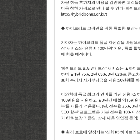
차량 취득 후까지의 비용을 감안하면 고객들은 
더욱 착한 가격으로 만나 볼 수 있다.(하이
http://hybridbonus.or.kr/)
◆ 하이브리드 고객만을 위한 특별한 보장서
기아차는 하이브리드 품질 자신감을 바탕으로 ‘
장’ 서비스와 ‘유류비 100만원’ 지원, ‘특
에 힘쓸 예정이다.
‘하이브리드 BIG 3대 보장’ 서비스는 ▲하이
하며 ▲1년 75%, 2년 68%, 3년 62%로
보험 수리시 자기부담금을 지원(50만원限)하
이와함께 동급 최고의 연비를 가진 신형 K5
100만원을 지원하고 ▲3년간 매월 약18만원
부’를 새롭게 적용했다. (단, 선수율 25%, 
‘ECO 할부’ 프로그램은 기본 선수율 10% 이상
가 62% 보장 기준임. 상세 내용 영업점 문의)
◆ 환경 보호에 앞장서는 ‘신형 K5 하이브리드