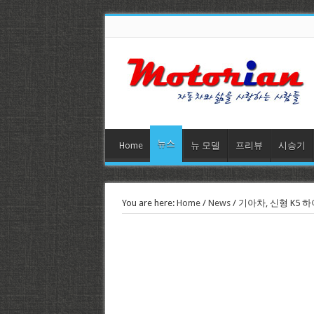
뉴스
Home
뉴 모델
프리뷰
시승기
You are here:
Home
/
News
/
기아차, 신형 K5