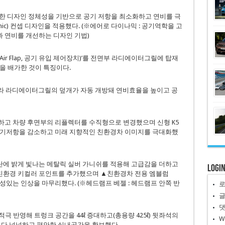
티한 디자인 정체성을 기반으로 공기 저항을 최소화하고 연비를 극
mic) 컨셉 디자인을 적용했다. (※에어로 다이나믹 : 공기역학을 고
 연비를 개선하는 디자인 기법)
e Air Flap, 공기 유입 제어장치)’를 전면부 라디에이터그릴에 탑재
을 배가한 것이 특징이다.
따라 라디에이터그릴의 덮개가 자동 개방돼 연비효율을 높이고 공
하고 차량 후면부의 리플렉터를 수직형으로 변경했으며 신형 K5
공기저항을 감소하고 미래 지향적인 친환경차 이미지를 극대화했
에 밝게 빛나는 메탈릭 실버 가니쉬를 적용해 고급감을 더하고
Logi
친환경 키컬러 포인트를 추가했으며 ▲친환경차 전용 엠블럼
 개성있는 인상을 마무리했다. (※헤드램프 베젤 : 헤드램프 안쪽 반
극 반영해 트렁크 공간을 44ℓ 증대하고(총용량 425ℓ) 뒷좌석의
W
 보다 넉넉하고 편안한 실내공간을 확보했다.