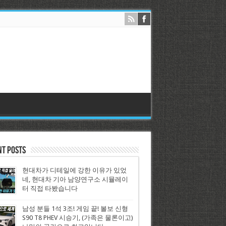
nt Posts
현대차가 디테일에 강한 이유가 있었
네, 현대차 기아 남양연구소 시뮬레이
터 직접 타봤습니다
남성 분들 1석 3조! 게임 끝! 볼보 신형
S90 T8 PHEV 시승기, (가족은 물론이고)