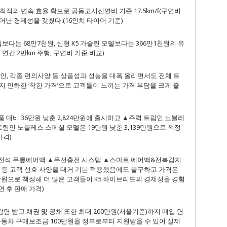
적의 변속 효율 확보로 공동고시신연비 기준 17.5km/ℓ(구연비
뛰어난 경제성을 갖췄다.(16인치 타이어 기준)
보다는 68만7천원, 신형 K5 가솔린 모델보다는 366만1천원의 유
, 연간 2만km 주행, 구연비 기준 비교)
인, 각종 편의사양 등 상품성과 성능을 대폭 올리면서도 전체 트
지 인하한 ‘착한 가격’으로 고객들이 느끼는 가격 부담을 크게 줄
대비 36만원 낮춘 2,824만원에 출시하고 ▲주력 트림인 노블레
 트림인 노블레스 스페셜 모델은 19만원 낮춘 3,139만원으로 책정
가격)
운전석 무릎에어백 ▲무선충전 시스템 ▲스마트 에어백&전복감지
템 등 고객 선호 사양을 대거 기본 적용했음에도 불구하고 가격은
7만원으로 책정해 더 많은 고객들이 K5 하이브리드의 경제성을 경험
면 후 판매 가격)
감면 받고 채권 및 공채 또한 최대 200만원(서울기준)까지 매입 면
자동차 구매보조금 100만원을 정부로부터 지원받을 수 있어 실제