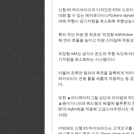
신형 K5 하이브리드의 디자인은 K5의 스포
대화 할 수 있는 에어로다이나믹(Aero-dyna
려해 주행시 공기저항을 최소화해 주행성능과
특히 국산 차량 중 최초로 ‘외장형 AAF(Activ
해 연비 효율을 높이고 차량 스타일에 역동성
외장형 AAF는 냉각수 온도와 주행 속도에 
기저항을 최소화하는 시스템이다.
아울러 전후면 범퍼의 측면을 잘록하게 처리
하이브리드 전용 휠을 새롭게 적용하는 등 
다.
또한 ▲라디에이터그릴 상단과 리어범퍼 하단
▲펜더가니쉬와 헤드램프 베젤에 블루톤의 
(ECO-hybrid)을 적용해 고급스러우면서도
사판)
이밖에도 신형 K5 하이브리드는 고객요구를 적
레그룸과 헤드룸을 각각 25mm, 5mm 늘려