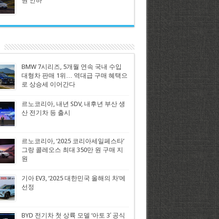
원 인하
BMW 7시리즈, 5개월 연속 국내 수입
대형차 판매 1위… 역대급 구매 혜택으
로 상승세 이어간다
르노코리아, 내년 SDV, 내후년 부산 생
산 전기차 등 출시
르노코리아, ‘2025 코리아세일페스타’
그랑 콜레오스 최대 350만 원 구매 지
원
기아 EV3, ‘2025 대한민국 올해의 차’에
선정
BYD 전기차 첫 상륙 모델 ‘아토 3′ 공식