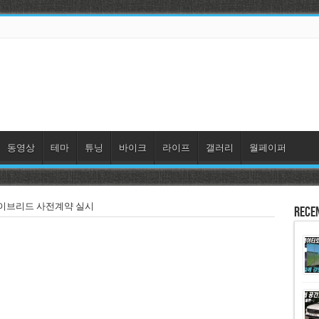
동영상
테마
튜닝
바이크
라이프
갤러리
월페이퍼
 하이브리드 사전계약 실시
Rece