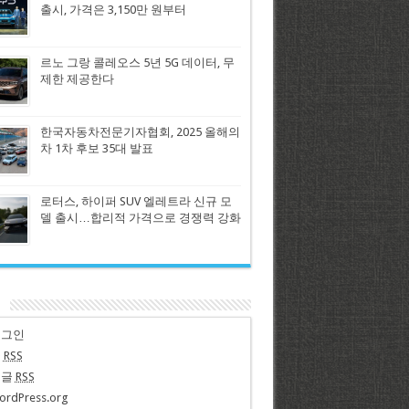
출시, 가격은 3,150만 원부터
르노 그랑 콜레오스 5년 5G 데이터, 무
제한 제공한다
한국자동차전문기자협회, 2025 올해의
차 1차 후보 35대 발표
로터스, 하이퍼 SUV 엘레트라 신규 모
델 출시…합리적 가격으로 경쟁력 강화
n
로그인
글
RSS
댓글
RSS
ordPress.org