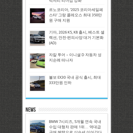
럭셔리 리더십 강화
르노코리아, ‘2025 코리아세일페
스타’ 그랑 콜레오스 최대 350만
원 구매 지원
기아, 2026 K5, K8 출시, 베스트 셀
렉션, 안전·편의사양 대거 기본화
(AD)
자칼 투어 – 이니셜 D 자동차 성
지순례 떠나자
볼보 EX30 국내 공식 출시, 최대
333만원 인하
News
BMW 7시리즈, 5개월 연속 국내
수입 대형차 판매 1위… 역대급
구매 혜택으로 상승세 이어간다