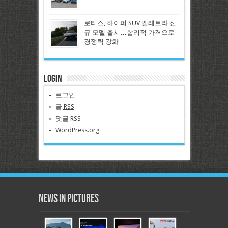
로터스, 하이퍼 SUV 엘레트라 신
규 모델 출시…합리적 가격으로
경쟁력 강화
Login
로그인
글
RSS
댓글
RSS
WordPress.org
News in Pictures