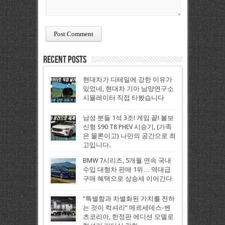
Recent Posts
현대차가 디테일에 강한 이유가
있었네, 현대차 기아 남양연구소
시뮬레이터 직접 타봤습니다
남성 분들 1석 3조! 게임 끝! 볼보
신형 S90 T8 PHEV 시승기, (가족
은 물론이고) 나만의 공간으로 최
고입니다.
BMW 7시리즈, 5개월 연속 국내
수입 대형차 판매 1위… 역대급
구매 혜택으로 상승세 이어간다
“특별함과 차별화된 가치를 전하
는 것이 럭셔리” 메르세데스-벤
츠코리아, 한정판 에디션 모델로