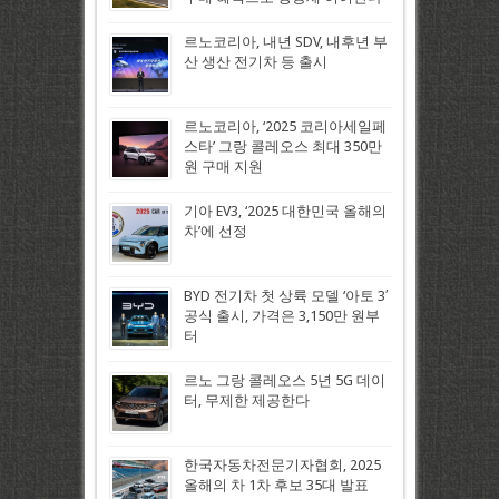
르노코리아, 내년 SDV, 내후년 부
산 생산 전기차 등 출시
르노코리아, ‘2025 코리아세일페
스타’ 그랑 콜레오스 최대 350만
원 구매 지원
기아 EV3, ‘2025 대한민국 올해의
차’에 선정
BYD 전기차 첫 상륙 모델 ‘아토 3′
공식 출시, 가격은 3,150만 원부
터
르노 그랑 콜레오스 5년 5G 데이
터, 무제한 제공한다
한국자동차전문기자협회, 2025
올해의 차 1차 후보 35대 발표