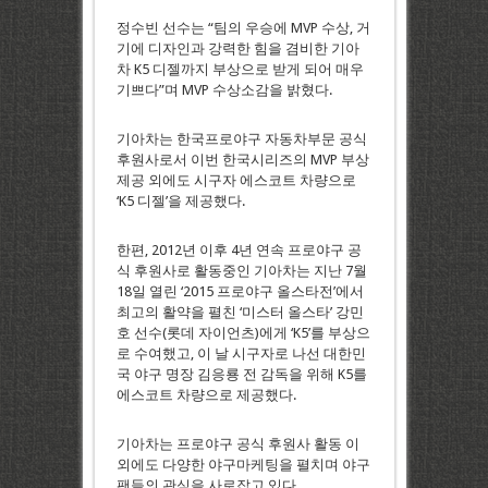
정수빈 선수는 “팀의 우승에 MVP 수상, 거
기에 디자인과 강력한 힘을 겸비한 기아
차 K5 디젤까지 부상으로 받게 되어 매우
기쁘다”며 MVP 수상소감을 밝혔다.
기아차는 한국프로야구 자동차부문 공식
후원사로서 이번 한국시리즈의 MVP 부상
제공 외에도 시구자 에스코트 차량으로
‘K5 디젤’을 제공했다.
한편, 2012년 이후 4년 연속 프로야구 공
식 후원사로 활동중인 기아차는 지난 7월
18일 열린 ‘2015 프로야구 올스타전’에서
최고의 활약을 펼친 ‘미스터 올스타’ 강민
호 선수(롯데 자이언츠)에게 ‘K5’를 부상으
로 수여했고, 이 날 시구자로 나선 대한민
국 야구 명장 김응룡 전 감독을 위해 K5를
에스코트 차량으로 제공했다.
기아차는 프로야구 공식 후원사 활동 이
외에도 다양한 야구마케팅을 펼치며 야구
팬들의 관심을 사로잡고 있다.