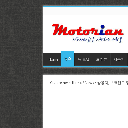
뉴스
Home
뉴 모델
프리뷰
시승기
You are here:
Home
/
News
/
쌍용차, 「코란도 투