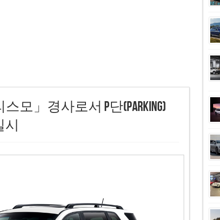
모」경사로서 P단(Parking)
실시