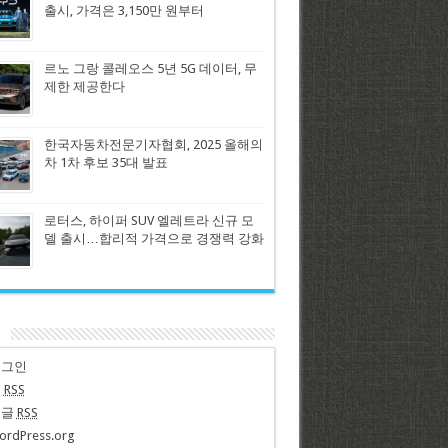
출시, 가격은 3,150만 원부터
르노 그랑 콜레오스 5년 5G 데이터, 무
제한 제공한다
한국자동차전문기자협회, 2025 올해의
차 1차 후보 35대 발표
로터스, 하이퍼 SUV 엘레트라 신규 모
델 출시…합리적 가격으로 경쟁력 강화
n
로그인
글
RSS
댓글
RSS
ordPress.org