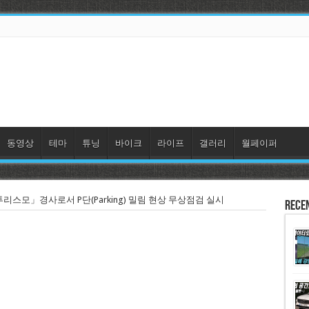
동영상
테마
튜닝
바이크
라이프
갤러리
월페이퍼
리스모」경사로서 P단(Parking) 밀림 현상 무상점검 실시
Rece