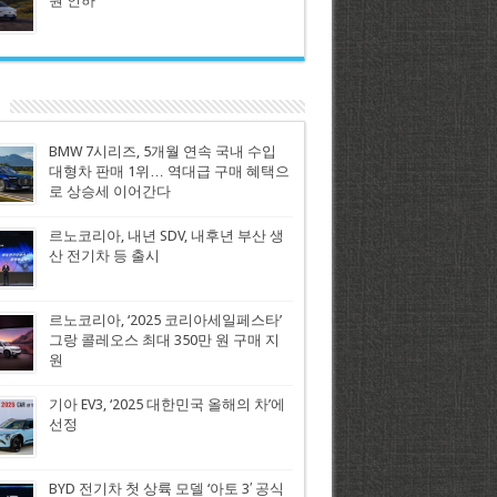
원 인하
BMW 7시리즈, 5개월 연속 국내 수입
대형차 판매 1위… 역대급 구매 혜택으
로 상승세 이어간다
르노코리아, 내년 SDV, 내후년 부산 생
산 전기차 등 출시
르노코리아, ‘2025 코리아세일페스타’
그랑 콜레오스 최대 350만 원 구매 지
원
기아 EV3, ‘2025 대한민국 올해의 차’에
선정
BYD 전기차 첫 상륙 모델 ‘아토 3′ 공식