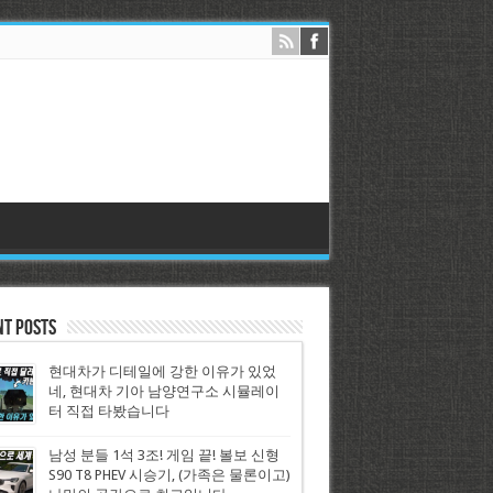
nt Posts
현대차가 디테일에 강한 이유가 있었
네, 현대차 기아 남양연구소 시뮬레이
터 직접 타봤습니다
남성 분들 1석 3조! 게임 끝! 볼보 신형
S90 T8 PHEV 시승기, (가족은 물론이고)