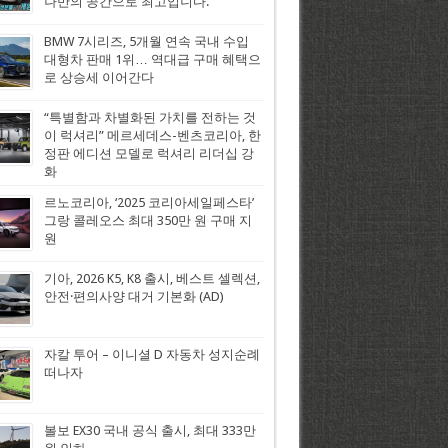
나만의 공간으로 최고입니다.
BMW 7시리즈, 5개월 연속 국내 수입
대형차 판매 1위… 역대급 구매 혜택으
로 상승세 이어간다
“특별함과 차별화된 가치를 전하는 것
이 럭셔리” 메르세데스-벤츠코리아, 한
정판 에디션 모델로 럭셔리 리더십 강
화
르노코리아, ‘2025 코리아세일페스타’
그랑 콜레오스 최대 350만 원 구매 지
원
기아, 2026 K5, K8 출시, 베스트 셀렉션,
안전·편의사양 대거 기본화 (AD)
자칼 투어 – 이니셜 D 자동차 성지순례
떠나자
볼보 EX30 국내 공식 출시, 최대 333만