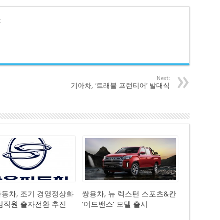
호
Next:
평
기아차, ‘트래블 프런티어’ 발대식
동차, 조기 경영정상화
쌍용차, 뉴 렉스턴 스포츠&칸
임직원 출자전환 추진
‘어드밴스’ 모델 출시