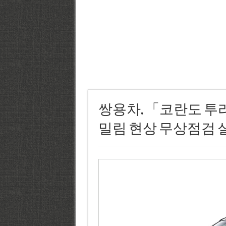
쌍용차, 「코란도 투리스
밀림 현상 무상점검 