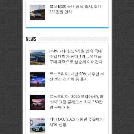
볼보 EX30 국내 공식 출시, 최대
333만원 인하
News
BMW 7시리즈, 5개월 연속 국내
수입 대형차 판매 1위… 역대급
구매 혜택으로 상승세 이어간다
르노코리아, 내년 SDV, 내후년 부
산 생산 전기차 등 출시
르노코리아, ‘2025 코리아세일페
스타’ 그랑 콜레오스 최대 350만
원 구매 지원
기아 EV3, ‘2025 대한민국 올해의
차’에 선정