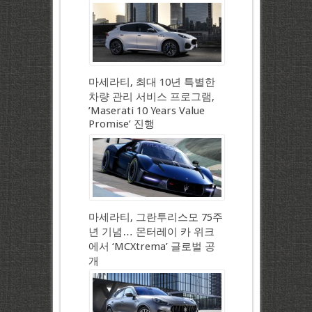
마세라티, 최대 10년 특별한
차량 관리 서비스 프로그램,
’Maserati 10 Years Value
Promise’ 진행
마세라티, 그란투리스모 75주
년 기념… 몬터레이 카 위크
에서 ‘MCXtrema’ 글로벌 공
개