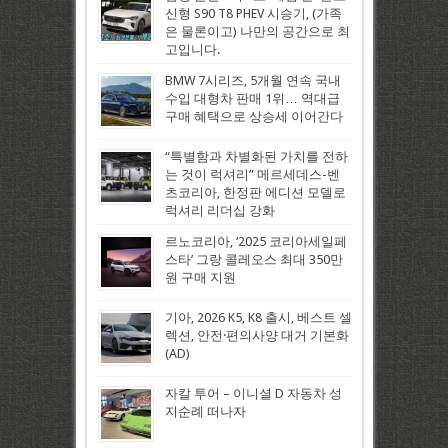
신형 S90 T8 PHEV 시승기, (가족
은 물론이고) 나만의 공간으로 최
고입니다.
BMW 7시리즈, 5개월 연속 국내
수입 대형차 판매 1위… 역대급
구매 혜택으로 상승세 이어간다
“특별함과 차별화된 가치를 전하
는 것이 럭셔리” 메르세데스-벤
츠코리아, 한정판 에디션 모델로
럭셔리 리더십 강화
르노코리아, ‘2025 코리아세일페
스타’ 그랑 콜레오스 최대 350만
원 구매 지원
기아, 2026 K5, K8 출시, 베스트 셀
렉션, 안전·편의사양 대거 기본화
(AD)
자칼 투어 – 이니셜 D 자동차 성
지순례 떠나자