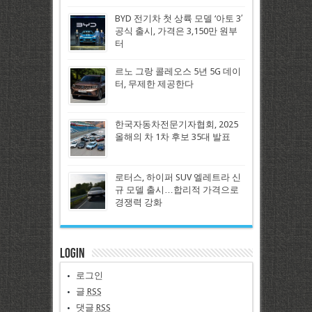
BYD 전기차 첫 상륙 모델 ‘아토 3′
공식 출시, 가격은 3,150만 원부
터
르노 그랑 콜레오스 5년 5G 데이
터, 무제한 제공한다
한국자동차전문기자협회, 2025
올해의 차 1차 후보 35대 발표
로터스, 하이퍼 SUV 엘레트라 신
규 모델 출시…합리적 가격으로
경쟁력 강화
Login
로그인
글
RSS
댓글
RSS