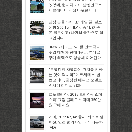
있었네, 현대차 기아 남양연구소
시뮬레이터 직접 타봤습니다
남성 분들 1석 3조! 게임 끝! 볼보
신형 S90 T8 PHEV 시승기, (가족
은 물론이고) 나만의 공간으로 최
고입니다.
BMW 7시리즈, 5개월 연속 국내
수입 대형차 판매 1위… 역대급
구매 혜택으로 상승세 이어간다
“특별함과 차별화된 가치를 전하
는 것이 럭셔리” 메르세데스-벤
츠코리아, 한정판 에디션 모델로
럭셔리 리더십 강화
르노코리아, ‘2025 코리아세일페
스타’ 그랑 콜레오스 최대 350만
원 구매 지원
기아, 2026 K5, K8 출시, 베스트 셀
렉션, 안전·편의사양 대거 기본화
(AD)