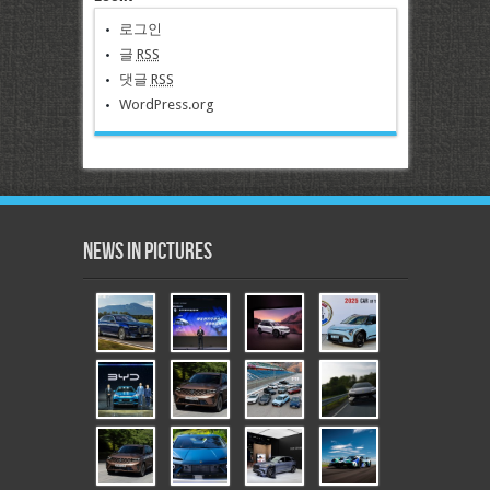
로그인
글
RSS
댓글
RSS
WordPress.org
News in Pictures