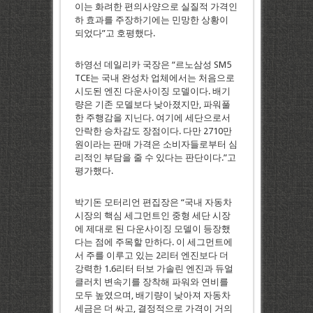
이는 화려한 편의사양으로 실질적 가격인
하 효과를 주장하기에는 민망한 상황이
되었다”고 호평했다.
하영선 데일리카 국장은 “르노삼성 SM5
TCE는 국내 완성차 업체에서는 처음으로
시도된 엔진 다운사이징 모델이다. 배기
량은 기존 모델보다 낮아졌지만, 파워풀
한 주행감을 지닌다. 여기에 세단으로서
안락한 승차감도 장점이다. 다만 2710만
원이라는 판매 가격은 소비자들로부터 심
리적인 부담을 줄 수 있다는 판단이다.”고
평가했다.
박기돈 모터리언 편집장은 “국내 자동차
시장의 핵심 세그먼트인 중형 세단 시장
에 제대로 된 다운사이징 모델이 등장했
다는 점에 주목할 만하다. 이 세그먼트에
서 주를 이루고 있는 2리터 엔진보다 더
강력한 1.6리터 터보 가솔린 엔진과 듀얼
클러치 변속기를 장착해 파워와 연비를
모두 높였으며, 배기량이 낮아져 자동차
세금은 더 싸고, 결정적으로 가격이 거의