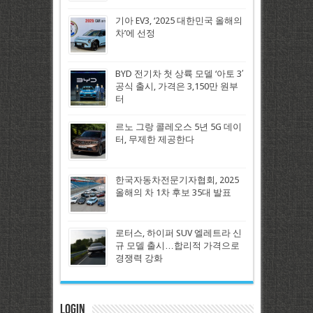
기아 EV3, ‘2025 대한민국 올해의
차’에 선정
BYD 전기차 첫 상륙 모델 ‘아토 3′
공식 출시, 가격은 3,150만 원부
터
르노 그랑 콜레오스 5년 5G 데이
터, 무제한 제공한다
한국자동차전문기자협회, 2025
올해의 차 1차 후보 35대 발표
로터스, 하이퍼 SUV 엘레트라 신
규 모델 출시…합리적 가격으로
경쟁력 강화
Login