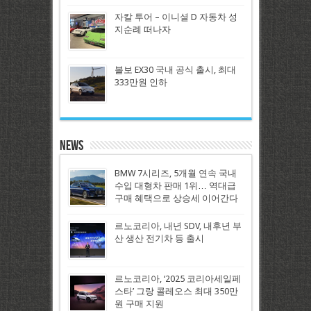
자칼 투어 – 이니셜 D 자동차 성
지순례 떠나자
볼보 EX30 국내 공식 출시, 최대
333만원 인하
News
BMW 7시리즈, 5개월 연속 국내
수입 대형차 판매 1위… 역대급
구매 혜택으로 상승세 이어간다
르노코리아, 내년 SDV, 내후년 부
산 생산 전기차 등 출시
르노코리아, ‘2025 코리아세일페
스타’ 그랑 콜레오스 최대 350만
원 구매 지원