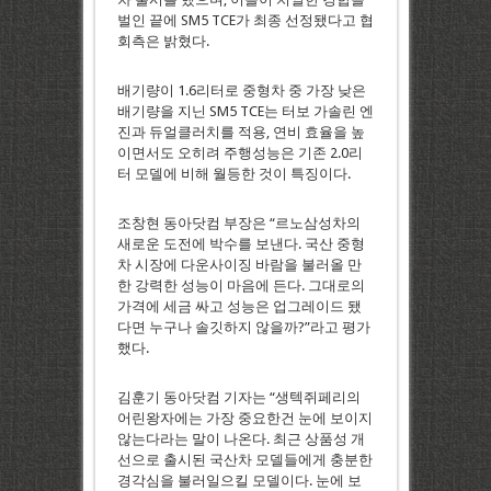
벌인 끝에 SM5 TCE가 최종 선정됐다고 협
회측은 밝혔다.
배기량이 1.6리터로 중형차 중 가장 낮은
배기량을 지닌 SM5 TCE는 터보 가솔린 엔
진과 듀얼클러치를 적용, 연비 효율을 높
이면서도 오히려 주행성능은 기존 2.0리
터 모델에 비해 월등한 것이 특징이다.
조창현 동아닷컴 부장은 “르노삼성차의
새로운 도전에 박수를 보낸다. 국산 중형
차 시장에 다운사이징 바람을 불러올 만
한 강력한 성능이 마음에 든다. 그대로의
가격에 세금 싸고 성능은 업그레이드 됐
다면 누구나 솔깃하지 않을까?”라고 평가
했다.
김훈기 동아닷컴 기자는 “생텍쥐페리의
어린왕자에는 가장 중요한건 눈에 보이지
않는다라는 말이 나온다. 최근 상품성 개
선으로 출시된 국산차 모델들에게 충분한
경각심을 불러일으킬 모델이다. 눈에 보