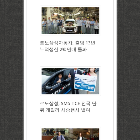
르노삼성자동차, 출범 13년
누적생산 2백만대 돌파
르노삼성, SM5 TCE 전국 단
위 게릴라 시승행사 벌여