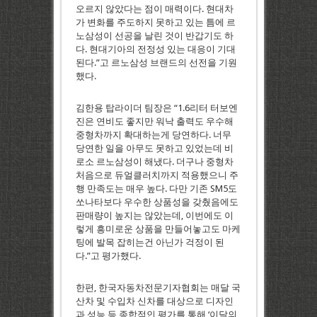
오르지 않았다는 점이 매력이다. 현대차
가 변화를 주도하지 못하고 있는 틈에 르
노삼성이 선공을 날린 것이 반갑기도 하
다. 현대기아의 전정성 있는 대응이 기대
된다.”고 르노삼성 브랜드의 선전을 기원
했다.
김한용 탑라이더 팀장은 “1.6리터 터보엔
진은 연비도 좋지만 워낙 출력도 우수해
중형차까지 확대하는게 당연하다. 너무
당연한 일을 아무도 못하고 있었는데 비
로소 르노삼성이 해냈다. 더구나 중형차
처음으로 듀얼클러치까지 적용했으니 주
행 만족도는 매우 높다. 다만 기존 SM5도
쏘나타보다 우수한 상품성을 갖췄음에도
판매량이 높지는 않았는데, 이번에도 이
렇게 흥미로운 상품을 만들어놓고도 마케
팅에 발목 잡히는건 아닌가 걱정이 된
다.”고 평가했다.
한편, 한국자동차전문기자협회는 매달 국
산차 및 수입차 신차를 대상으로 디자인
과 성능 등 종합적인 평가를 통해 ‘이달의