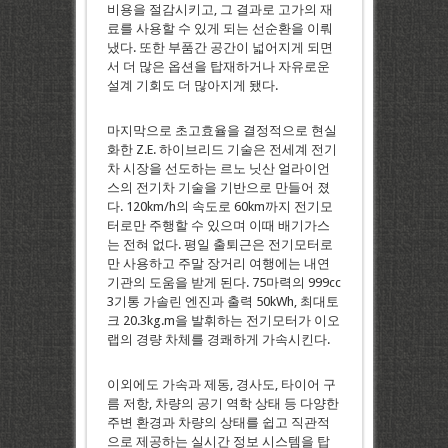
비용을 절감시키고, 그 결과로 고가의 재
료를 사용할 수 있게 되는 선순환을 이뤄
냈다. 또한 부품간 공간이 넓어지게 되면
서 더 많은 옵션을 탑재하거나 자유로운
설계 기회도 더 많아지게 됐다.
마지막으로 초고효율을 결정적으로 현실
화한 Z.E. 하이브리드 기술은 전세계 전기
차 시장을 선도하는 르노 닛산 얼라이언
스의 전기차 기술을 기반으로 만들어 졌
다. 120km/h의 속도로 60km까지 전기모
터로만 주행할 수 있으며 이때 배기가스
는 전혀 없다. 평일 출퇴근은 전기모터로
만 사용하고 주말 장거리 여행에는 내연
기관의 도움을 받게 된다. 75마력의 999cc
3기통 가솔린 엔진과 출력 50kWh, 최대토
크 20.3kg.m을 발휘하는 전기모터가 이오
랩의 경량 차체를 경쾌하게 가속시킨다.
이외에도 가속과 제동, 경사도, 타이어 구
름 저항, 차량의 공기 역학 상태 등 다양한
주변 환경과 차량의 상태를 쉽고 직관적
으로 제공하는 실시간 정보 시스템을 탑