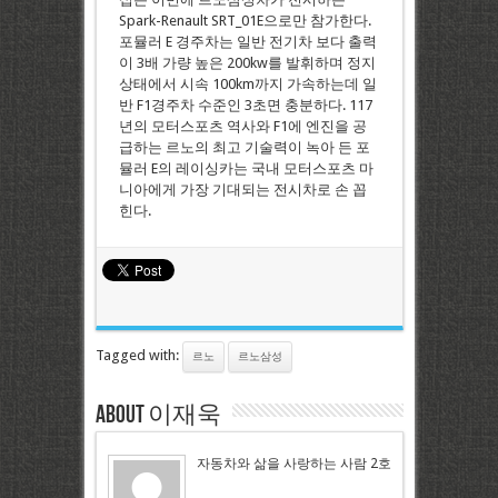
Spark-Renault SRT_01E으로만 참가한다.
포뮬러 E 경주차는 일반 전기차 보다 출력
이 3배 가량 높은 200kw를 발휘하며 정지
상태에서 시속 100km까지 가속하는데 일
반 F1경주차 수준인 3초면 충분하다. 117
년의 모터스포츠 역사와 F1에 엔진을 공
급하는 르노의 최고 기술력이 녹아 든 포
뮬러 E의 레이싱카는 국내 모터스포츠 마
니아에게 가장 기대되는 전시차로 손 꼽
힌다.
Tagged with:
르노
르노삼성
About 이재욱
자동차와 삶을 사랑하는 사람 2호