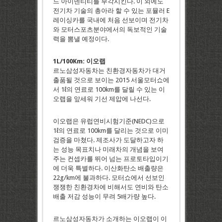
드 아이덴티티를 부각시킨다. 이 외에도
전기차 기술의 총아라 할 수 있는 포뮬러 E
레이싱카를 국내에 처음 선보이며 전기차
와 모터스포츠분야에서의 독보적인 기술
력을 뽐낼 예정이다.
1L/100Km: 이오랩
르노삼성자동차는 친환경자동차가 대거
출품될 것으로 보이는 2015 서울모터쇼에
서 1ℓ의 연료로 100km를 달릴 수 있는 이
오랩을 앞세워 기선 제압에 나선다.
이오랩은 유럽연비시험기준(NEDC)으로
1ℓ의 연료로 100km를 달리는 것으로 이미
검증을 마쳤다. 제조사가 도달하고자 하
는 성능 목표치나 미래차의 개념을 보여
주는 컨셉카를 뛰어 넘는 프로토타입이기
에 더욱 특별하다. 이산화탄소 배출량은
22g/km에 불과하다. 모터쇼에서 선보인
쟁쟁한 친환경차에 비해서도 연비와 탄소
배출 저감 성능이 무려 5배가량 높다.
르노삼성자동차가 소개하는 이오랩이 이