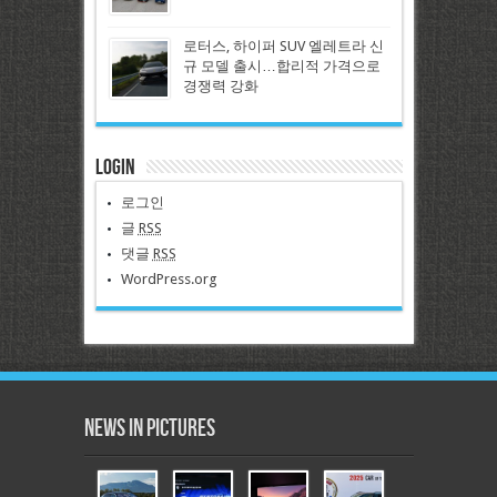
로터스, 하이퍼 SUV 엘레트라 신
규 모델 출시…합리적 가격으로
경쟁력 강화
Login
로그인
글
RSS
댓글
RSS
WordPress.org
News in Pictures