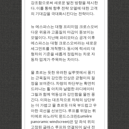
강조함으로써 새로운 발전 방향을 제시한
다. 이를 통해 향후 전략 모델에 대한 고객
의 기대감을 극대화시킨다는 전략이다.
뉴 에스파스는 대형 프리미엄 크로스오버
다운 위용과 고품질의 마감이 돋보이는
모델이다. 지난해 파리모터쇼 공개 이후
에스파스는 대형 크로스오버라는 새로운
세그먼트를 개척했다. 동시에 럭셔리 대
형차의 기준을 새롭게 정립하는 차로 자
동차 업계가 주목하는 차이다.
물 흐르는 듯한 유려한 실루엣에서 풍기
는 근육질의 강인한 인상은 균형미의 절
정을 보여준다. 차량의 하단부는 확연히
드러나는 휠 아치와 날렵한 라디에이터
그릴과 함께 역동성과 강인함을 물씬 풍
긴다. 이와는 대조적으로 차체의 상단부
는 더 가볍고 물 흐르듯 더욱 부드럽고 우
아한 곡선을 선보인다. 루프를 뒤덮는 뤼
미에르 파노라믹 윈드스크린(Lumière
panoramic windscreen)은 앞 좌석 위의
고정된 글래스 루프와 연결되어 실내 전