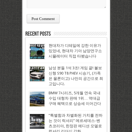
Recent Posts
현대차가 디테일에 강한 이유가
있었네, 현대차 기아 남양연구소
시뮬레이터 직접 타봤습니다
남성 분들 1석 3조! 게임 끝! 볼보
신형 S90 T8 PHEV 시승기, (가족
은 물론이고) 나만의 공간으로 최
고입니다.
BMW 7시리즈, 5개월 연속 국내
수입 대형차 판매 1위… 역대급
구매 혜택으로 상승세 이어간다
“특별함과 차별화된 가치를 전하
는 것이 럭셔리” 메르세데스-벤
츠코리아, 한정판 에디션 모델로
럭셔리 리더십 강화