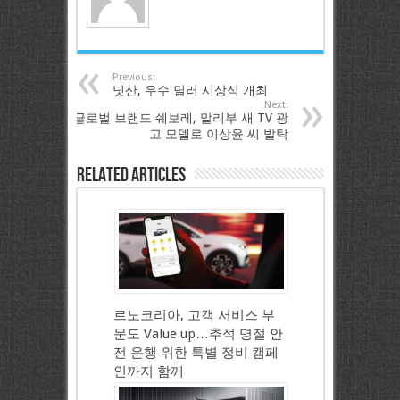
Previous:
닛산, 우수 딜러 시상식 개최
Next:
글로벌 브랜드 쉐보레, 말리부 새 TV 광
고 모델로 이상윤 씨 발탁
Related Articles
르노코리아, 고객 서비스 부
문도 Value up…추석 명절 안
전 운행 위한 특별 정비 캠페
인까지 함께