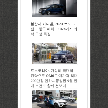
불란서 카니발, 2024 르노 그
랜드 캉구 데뷔…1024가지 좌
석 구성 특징
르노코리아, 가성비 극대화
전략으로 QM6 판매가격 최대
200만원 인하…풍성한 9월 판
매 조건도 함께 선보여