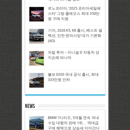
르노코리아, ‘2025 코리아세일페
스타’ 그랑 콜레오스 최대 350만
원 구매 지원
기아, 2026 K5, K8 출시, 베스트 셀
렉션, 안전·편의사양 대거 기본화
(AD)
자칼 투어 – 이니셜 D 자동차 성
지순례 떠나자
볼보 EX30 국내 공식 출시, 최대
333만원 인하
News
BMW 7시리즈, 5개월 연속 국내
수입 대형차 판매 1위… 역대급
구매 혜택으로 상승세 이어간다