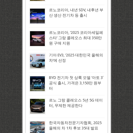
르노코리아, 내년 SDV, 내후년 부
산 생산 전기차 등 출시
르노코리아, ‘2025 코리아세일페
스타’ 그랑 콜레오스 최대 350만
원 구매 지원
기아 EV3, ‘2025 대한민국 올해의
차’에 선정
BYD 전기차 첫 상륙 모델 ‘아토 3′
공식 출시, 가격은 3,150만 원부
터
르노 그랑 콜레오스 5년 5G 데이
터, 무제한 제공한다
한국자동차전문기자협회, 2025
올해의 차 1차 후보 35대 발표