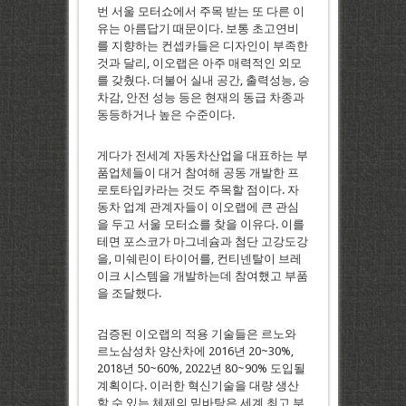
번 서울 모터쇼에서 주목 받는 또 다른 이
유는 아름답기 때문이다. 보통 초고연비
를 지향하는 컨셉카들은 디자인이 부족한
것과 달리, 이오랩은 아주 매력적인 외모
를 갖췄다. 더불어 실내 공간, 출력성능, 승
차감, 안전 성능 등은 현재의 동급 차종과
동등하거나 높은 수준이다.
게다가 전세계 자동차산업을 대표하는 부
품업체들이 대거 참여해 공동 개발한 프
로토타입카라는 것도 주목할 점이다. 자
동차 업계 관계자들이 이오랩에 큰 관심
을 두고 서울 모터쇼를 찾을 이유다. 이를
테면 포스코가 마그네슘과 첨단 고강도강
을, 미쉐린이 타이어를, 컨티넨탈이 브레
이크 시스템을 개발하는데 참여했고 부품
을 조달했다.
검증된 이오랩의 적용 기술들은 르노와
르노삼성차 양산차에 2016년 20~30%,
2018년 50~60%, 2022년 80~90% 도입될
계획이다. 이러한 혁신기술을 대량 생산
할 수 있는 체제의 밑바탕은 세계 최고 부