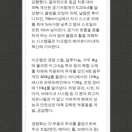
감행했다. 결과적으로 동급 차종 대비
30% 개선된 공기저항계수 0.235cd를 달
성했다. 물방울 모양의 차체, 날렵한 후미
디자인, 70km이상에서 차가 스스로 차체
를 최대 5cm가량 낮추고 범퍼 스포일러
또한 10cm 낮아진다. 공기의 흐름을 원활
하게 하는 리어 범퍼 플랩과 휠을 개폐하
는 시스템들은 이오랩의 에어로다이내믹
혁신에 기여한다.
이오랩은 경량 스틸, 알루미늄, 겨우 4kg
에 불과한 마그네슘 루프 등의 복합 소재
를 차체에 적용하여 무게를 성인 6명 몸무
게인 400kg를 줄였다. 바디에서만 130kg,
섀시와 파워트레인에서 110kg, 전장 장비
에 110kg를 덜어냈다. 차량 유리, 시트, 타
이어, 브레이크 시스템 등 각 분야 최고의
파트너들은 더 얇고 가벼우며 본래의 성
능과 안전성은 대폭 강화된 부품들을 개
발, 공급했다.
경량화는 각 부품의 부피를 줄임으로써
주요 조립(엔진, 배터리, 휠, 브레이크 등)