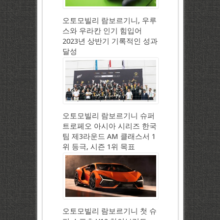
오토모빌리 람보르기니, 우루
스와 우라칸 인기 힘입어
2023년 상반기 기록적인 성과
달성
오토모빌리 람보르기니 슈퍼
트로페오 아시아 시리즈 한국
팀 제3라운드 AM 클래스서 1
위 등극, 시즌 1위 목표
오토모빌리 람보르기니 첫 슈