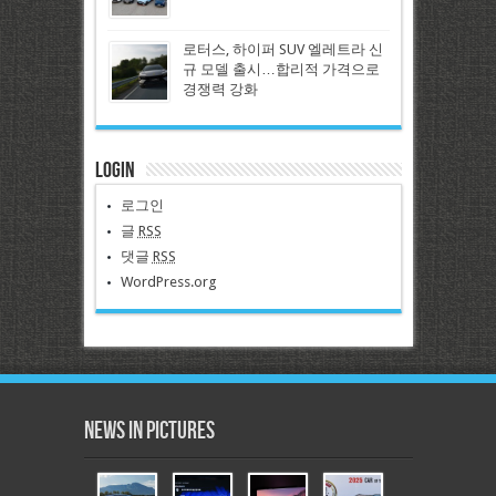
로터스, 하이퍼 SUV 엘레트라 신
규 모델 출시…합리적 가격으로
경쟁력 강화
Login
로그인
글
RSS
댓글
RSS
WordPress.org
News in Pictures