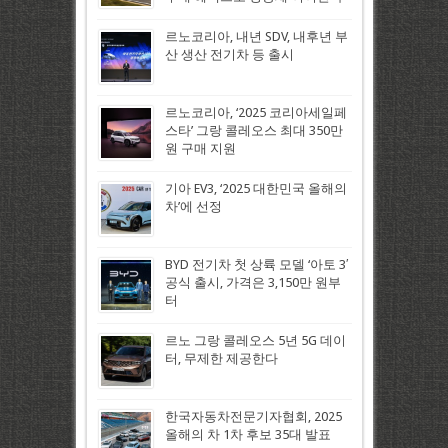
르노코리아, 내년 SDV, 내후년 부
산 생산 전기차 등 출시
르노코리아, ‘2025 코리아세일페
스타’ 그랑 콜레오스 최대 350만
원 구매 지원
기아 EV3, ‘2025 대한민국 올해의
차’에 선정
BYD 전기차 첫 상륙 모델 ‘아토 3′
공식 출시, 가격은 3,150만 원부
터
르노 그랑 콜레오스 5년 5G 데이
터, 무제한 제공한다
한국자동차전문기자협회, 2025
올해의 차 1차 후보 35대 발표