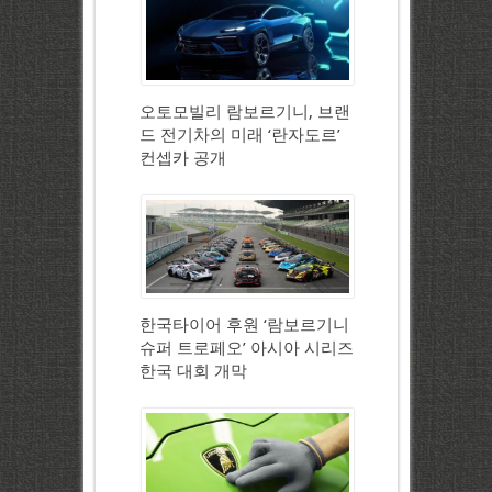
오토모빌리 람보르기니, 브랜
드 전기차의 미래 ‘란자도르’
컨셉카 공개
한국타이어 후원 ‘람보르기니
슈퍼 트로페오’ 아시아 시리즈
한국 대회 개막