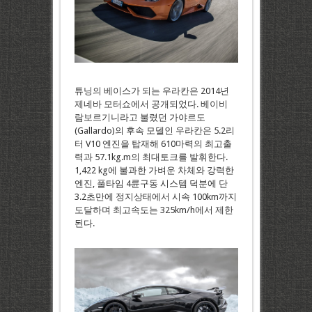
튜닝의 베이스가 되는 우라칸은 2014년
제네바 모터쇼에서 공개되었다. 베이비
람보르기니라고 불렸던 가야르도
(Gallardo)의 후속 모델인 우라칸은 5.2리
터 V10 엔진을 탑재해 610마력의 최고출
력과 57.1kg.m의 최대토크를 발휘한다.
1,422 kg에 불과한 가벼운 차체와 강력한
엔진, 풀타임 4륜구동 시스템 덕분에 단
3.2초만에 정지상태에서 시속 100km까지
도달하며 최고속도는 325km/h에서 제한
된다.