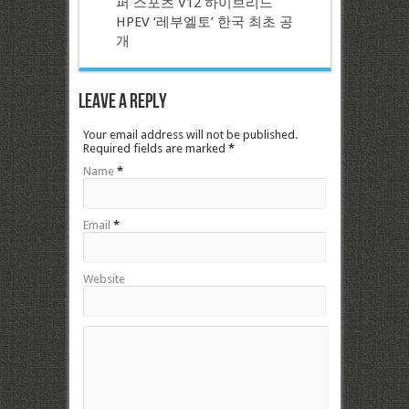
퍼 스포츠 V12 하이브리드
HPEV ‘레부엘토’ 한국 최초 공
개
Leave a Reply
Your email address will not be published.
Required fields are marked
*
Name
*
Email
*
Website