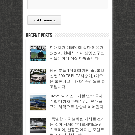
Recent Posts
현대차가 디테일에 강한 이유가
있었네, 현대차 기아 남양연구소
시뮬레이터 직접 타봤습니다
남성 분들 1석 3조! 게임 끝! 볼보
신형 S90 T8 PHEV 시승기, (가족
은 물론이고) 나만의 공간으로 최
고입니다.
BMW 7시리즈, 5개월 연속 국내
수입 대형차 판매 1위… 역대급
구매 혜택으로 상승세 이어간다
“특별함과 차별화된 가치를 전하
는 것이 럭셔리” 메르세데스-벤
츠코리아, 한정판 에디션 모델로