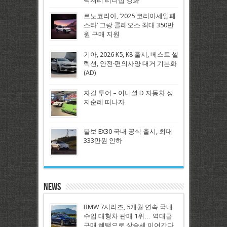
럭셔리 리더십 강화
르노코리아, ‘2025 코리아세일페
스타’ 그랑 콜레오스 최대 350만
원 구매 지원
기아, 2026 K5, K8 출시, 베스트 셀
렉션, 안전·편의사양 대거 기본화
(AD)
자칼 투어 – 이니셜 D 자동차 성
지순례 떠나자
볼보 EX30 국내 공식 출시, 최대
333만원 인하
News
BMW 7시리즈, 5개월 연속 국내
수입 대형차 판매 1위… 역대급
구매 혜택으로 상승세 이어간다