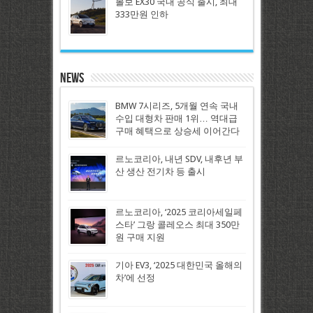
볼보 EX30 국내 공식 출시, 최대
333만원 인하
News
BMW 7시리즈, 5개월 연속 국내
수입 대형차 판매 1위… 역대급
구매 혜택으로 상승세 이어간다
르노코리아, 내년 SDV, 내후년 부
산 생산 전기차 등 출시
르노코리아, ‘2025 코리아세일페
스타’ 그랑 콜레오스 최대 350만
원 구매 지원
기아 EV3, ‘2025 대한민국 올해의
차’에 선정