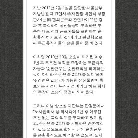
지난 2013년 2월 1심을 담당한 서울남부
지방법원 제13민사부(재판장 박인식 부장
판사)는 同 합의문구와 관련하여 “1년 경
과 후 복직하여 생산물량이 부족하면 부
족한 대로 전체 근로자들을 포함하여 순
환휴직 하기로 한 것”이라고 판결함으로
써 무급휴직자들의 손을 들어 준 바 있다.
이처럼 2010년 10월 소송이 제기된 이후
1년 후 무조건 복직을 주장하는 무급휴직
자들과 ‘순환근무는 순환휴직을 의미하는
것이 아니라 주간연속 2교대를 의미’하며
‘주간연속 2교대가 가능한 생산물량이 확
보되는 시점이 복직시점’이라고 하는 회사
의 주장이 소송의 쟁점이 되어 왔다.
그러나 이날 항소심 재판부는 판결문에서
“노사합의서 상 회사측에 1년 후 아무런
조건 없는 복직 의무를 부과하고 있지 않
고, 주간연속 2교대를 시행하면 순환휴직
이 필요 없으므로 합의서 상의 순환근무
를 순환휴직으로 해석할 수 없으며, 노사