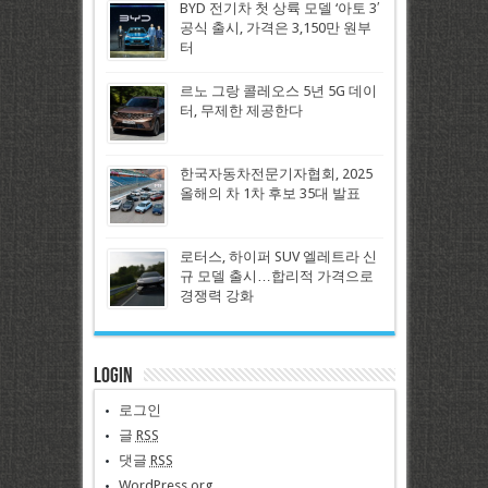
BYD 전기차 첫 상륙 모델 ‘아토 3′
공식 출시, 가격은 3,150만 원부
터
르노 그랑 콜레오스 5년 5G 데이
터, 무제한 제공한다
한국자동차전문기자협회, 2025
올해의 차 1차 후보 35대 발표
로터스, 하이퍼 SUV 엘레트라 신
규 모델 출시…합리적 가격으로
경쟁력 강화
Login
로그인
글
RSS
댓글
RSS
WordPress.org