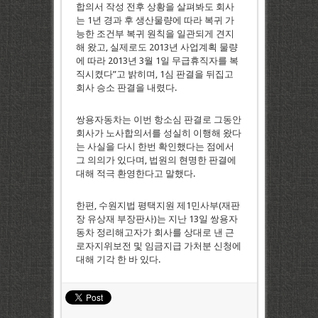
합의서 작성 전후 상황을 살펴봐도 회사
는 1년 경과 후 생산물량에 따라 복귀 가
능한 조건부 복귀 원칙을 일관되게 견지
해 왔고, 실제로도 2013년 사업계획 물량
에 따라 2013년 3월 1일 무급휴직자를 복
직시켰다”고 밝히며, 1심 판결을 뒤집고
회사 승소 판결을 내렸다.
쌍용자동차는 이번 항소심 판결로 그동안
회사가 노사합의서를 성실히 이행해 왔다
는 사실을 다시 한번 확인했다는 점에서
그 의의가 있다며, 법원의 현명한 판결에
대해 적극 환영한다고 말했다.
한편, 수원지법 평택지원 제1민사부(재판
장 유상재 부장판사)는 지난 13일 쌍용자
동차 정리해고자가 회사를 상대로 낸 근
로자지위보전 및 임금지급 가처분 신청에
대해 기각 한 바 있다.