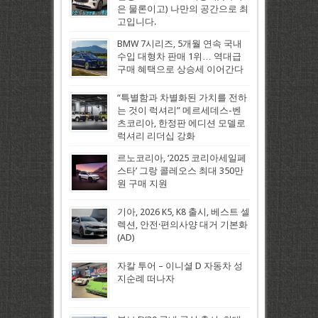
은 물론이고) 나만의 공간으로 최
고입니다.
BMW 7시리즈, 5개월 연속 국내
수입 대형차 판매 1위… 역대급
구매 혜택으로 상승세 이어간다
“특별함과 차별화된 가치를 전하
는 것이 럭셔리” 메르세데스-벤
츠코리아, 한정판 에디션 모델로
럭셔리 리더십 강화
르노코리아, ‘2025 코리아세일페
스타’ 그랑 콜레오스 최대 350만
원 구매 지원
기아, 2026 K5, K8 출시, 베스트 셀
렉션, 안전·편의사양 대거 기본화
(AD)
자칼 투어 – 이니셜 D 자동차 성
지순례 떠나자