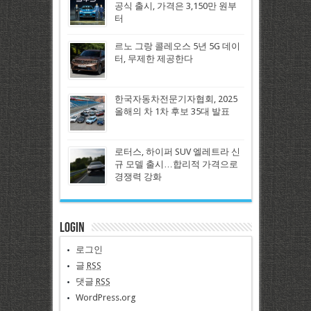
공식 출시, 가격은 3,150만 원부
터
르노 그랑 콜레오스 5년 5G 데이
터, 무제한 제공한다
한국자동차전문기자협회, 2025
올해의 차 1차 후보 35대 발표
로터스, 하이퍼 SUV 엘레트라 신
규 모델 출시…합리적 가격으로
경쟁력 강화
Login
로그인
글
RSS
댓글
RSS
WordPress.org