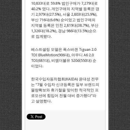
10,833대로 59.8% 법인구매가 7,279대로
40.2% 였다. 개인구매의 지역별 등록은 경
기 2,979대(27.5%), 서울 2,803대(25.9%),
부산 716대(6.6%) 순이었고 법인구매의
지역별 등록은 인천 2,819대(38.7%), 부산
1,326대(18.2%), 경남 986대(13.5%)순으
로 집계됐다.
베스트셀링 모델은 폭스바겐 Tiguan 2.0
TDI BlueMotion(906대), 아우디 A6 2.0
TDI(681대), 비엠더블유 520d(550대) 순
이었다.
한국수입자동차협회(KAIDA) 윤대성 전무
는 “7월 수입차 신규등록은 일부 브랜드의
물량확보와 휴가철을 맞이한 적극적인 프
로모션에 힘입어 전월 대비 증가했다”라
고 설명했다.