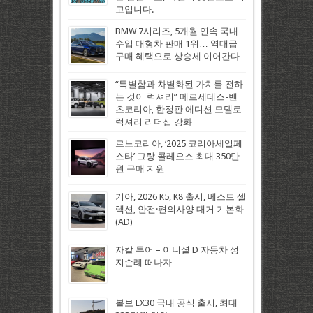
고입니다.
BMW 7시리즈, 5개월 연속 국내
수입 대형차 판매 1위… 역대급
구매 혜택으로 상승세 이어간다
“특별함과 차별화된 가치를 전하
는 것이 럭셔리” 메르세데스-벤
츠코리아, 한정판 에디션 모델로
럭셔리 리더십 강화
르노코리아, ‘2025 코리아세일페
스타’ 그랑 콜레오스 최대 350만
원 구매 지원
기아, 2026 K5, K8 출시, 베스트 셀
렉션, 안전·편의사양 대거 기본화
(AD)
자칼 투어 – 이니셜 D 자동차 성
지순례 떠나자
볼보 EX30 국내 공식 출시, 최대