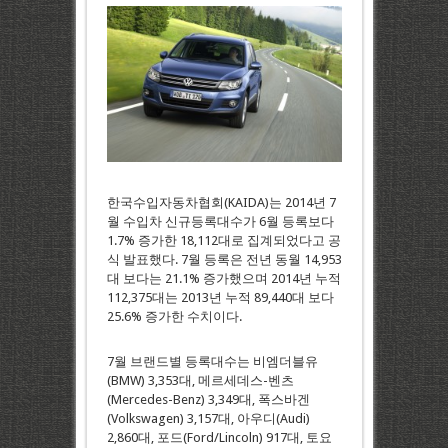
한국수입자동차협회(KAIDA)는 2014년 7
월 수입차 신규등록대수가 6월 등록보다
1.7% 증가한 18,112대로 집계되었다고 공
식 발표했다. 7월 등록은 전년 동월 14,953
대 보다는 21.1% 증가했으며 2014년 누적
112,375대는 2013년 누적 89,440대 보다
25.6% 증가한 수치이다.
7월 브랜드별 등록대수는 비엠더블유
(BMW) 3,353대, 메르세데스-벤츠
(Mercedes-Benz) 3,349대, 폭스바겐
(Volkswagen) 3,157대, 아우디(Audi)
2,860대, 포드(Ford/Lincoln) 917대, 토요