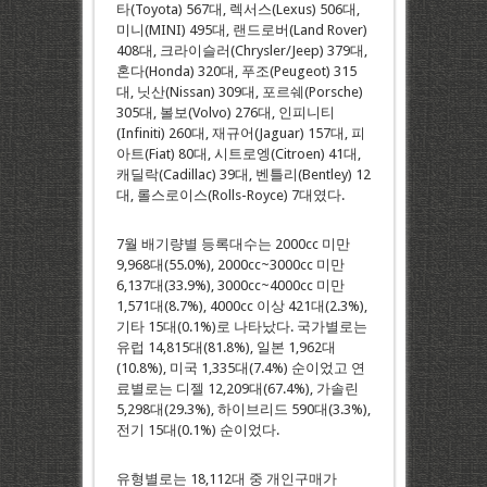
타(Toyota) 567대, 렉서스(Lexus) 506대,
미니(MINI) 495대, 랜드로버(Land Rover)
408대, 크라이슬러(Chrysler/Jeep) 379대,
혼다(Honda) 320대, 푸조(Peugeot) 315
대, 닛산(Nissan) 309대, 포르쉐(Porsche)
305대, 볼보(Volvo) 276대, 인피니티
(Infiniti) 260대, 재규어(Jaguar) 157대, 피
아트(Fiat) 80대, 시트로엥(Citroen) 41대,
캐딜락(Cadillac) 39대, 벤틀리(Bentley) 12
대, 롤스로이스(Rolls-Royce) 7대였다.
7월 배기량별 등록대수는 2000cc 미만
9,968대(55.0%), 2000cc~3000cc 미만
6,137대(33.9%), 3000cc~4000cc 미만
1,571대(8.7%), 4000cc 이상 421대(2.3%),
기타 15대(0.1%)로 나타났다. 국가별로는
유럽 14,815대(81.8%), 일본 1,962대
(10.8%), 미국 1,335대(7.4%) 순이었고 연
료별로는 디젤 12,209대(67.4%), 가솔린
5,298대(29.3%), 하이브리드 590대(3.3%),
전기 15대(0.1%) 순이었다.
유형별로는 18,112대 중 개인구매가