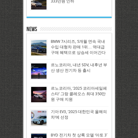
333만원 인하
News
BMW 7시리즈, 5개월 연속 국내
수입 대형차 판매 1위… 역대급
구매 혜택으로 상승세 이어간다
르노코리아, 내년 SDV, 내후년 부
산 생산 전기차 등 출시
르노코리아, ‘2025 코리아세일페
스타’ 그랑 콜레오스 최대 350만
원 구매 지원
기아 EV3, ‘2025 대한민국 올해의
차’에 선정
BYD 전기차 첫 상륙 모델 ‘아토 3′