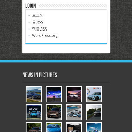
Login
로그인
글
RSS
댓글
RSS
WordPress.org
News in Pictures