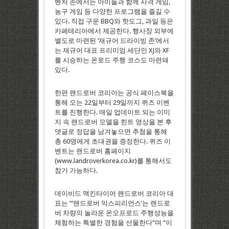
벤처 존에서는 아이들과 함께 사격 게임,
농구 게임 등 다양한 프로그램을 즐길 수
있다. 직접 구운 BBQ와 핫도그, 과일 등은
카페테리아에서 제공한다. 행사장 외부에
별도로 마련된 ‘재규어 드라이빙 존’에서
는 재규어 대표 프리미엄 세단인 XJ와 XF
를 시승하는 온로드 주행 코스도 마련돼
있다.
한편 랜드로버 코리아는 공식 페이스북을
통해 오는 22일부터 29일까지 퀴즈 이벤
트를 진행한다. 매일 업데이트 되는 이미
지 속 랜드로버 모델을 힌트 영상을 본 후
댓글로 정답을 남겨놓으면 추첨을 통해
총 60명에게 초대권을 증정한다. 퀴즈 이
벤트는 랜드로버 홈페이지
(www.landroverkorea.co.kr)를 통해서도
참가 가능하다.
데이비드 맥킨타이어 랜드로버 코리아 대
표는 “’랜드로버 익스피리언스’는 랜드로
버 차량의 놀라운 온오프로드 주행성능을
체험하는 특별한 경험을 선물한다”며 “이