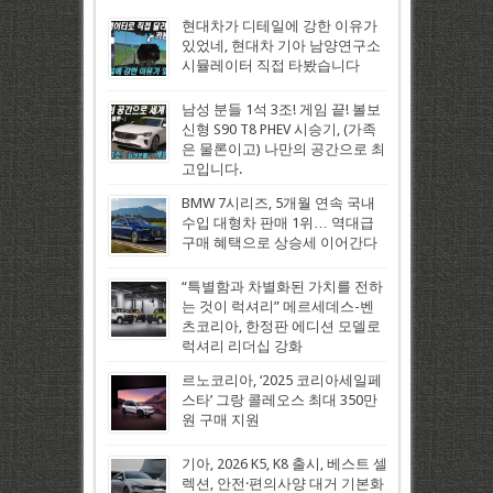
현대차가 디테일에 강한 이유가
있었네, 현대차 기아 남양연구소
시뮬레이터 직접 타봤습니다
남성 분들 1석 3조! 게임 끝! 볼보
신형 S90 T8 PHEV 시승기, (가족
은 물론이고) 나만의 공간으로 최
고입니다.
BMW 7시리즈, 5개월 연속 국내
수입 대형차 판매 1위… 역대급
구매 혜택으로 상승세 이어간다
“특별함과 차별화된 가치를 전하
는 것이 럭셔리” 메르세데스-벤
츠코리아, 한정판 에디션 모델로
럭셔리 리더십 강화
르노코리아, ‘2025 코리아세일페
스타’ 그랑 콜레오스 최대 350만
원 구매 지원
기아, 2026 K5, K8 출시, 베스트 셀
렉션, 안전·편의사양 대거 기본화