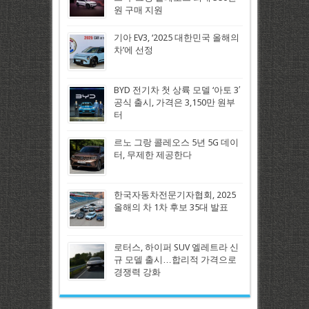
원 구매 지원
기아 EV3, ‘2025 대한민국 올해의
차’에 선정
BYD 전기차 첫 상륙 모델 ‘아토 3′
공식 출시, 가격은 3,150만 원부
터
르노 그랑 콜레오스 5년 5G 데이
터, 무제한 제공한다
한국자동차전문기자협회, 2025
올해의 차 1차 후보 35대 발표
로터스, 하이퍼 SUV 엘레트라 신
규 모델 출시…합리적 가격으로
경쟁력 강화