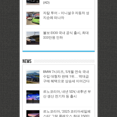
(AD)
자칼 투어 – 이니셜 D 자동차 성
지순례 떠나자
볼보 EX30 국내 공식 출시, 최대
333만원 인하
News
BMW 7시리즈, 5개월 연속 국내
수입 대형차 판매 1위… 역대급
구매 혜택으로 상승세 이어간다
르노코리아, 내년 SDV, 내후년 부
산 생산 전기차 등 출시
르노코리아, ‘2025 코리아세일페
스타’ 그랑 콜레오스 최대 350만