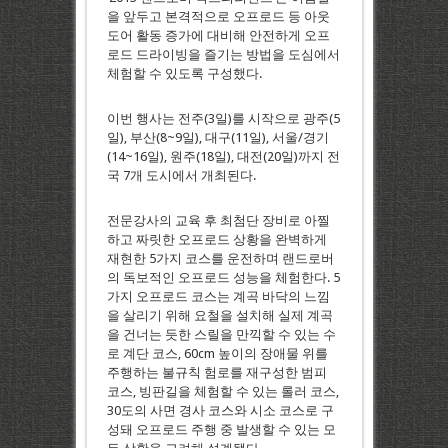
을 앞두고 본격적으로 오프로드 등 아웃
도어 활동 증가에 대비해 안전하게 오프
로드 드라이빙을 즐기는 방법을 도심에서
체험할 수 있도록 구성했다.
이번 행사는 전주(3일)를 시작으로 광주(5
일), 부산(8~9일), 대구(11일), 서울/경기
(14~16일), 원주(18일), 대전(20일)까지 전
국 7개 도시에서 개최된다.
전문강사의 교육 후 최첨단 장비로 아찔
하고 짜릿한 오프로드 상황을 완벽하게
재현한 5가지 코스를 운전하며 랜드로버
의 독보적인 오프로드 성능을 체험한다. 5
가지 오프로드 코스는 계곡 바닥의 느낌
을 살리기 위해 요철을 설치해 실제 계곡
을 건너는 듯한 스릴을 만끽할 수 있는 수
로 계단 코스, 60cm 높이의 장애물 위를
주행하는 불규칙 험로를 재구성한 범피
코스, 빙판길을 체험할 수 있는 롤러 코스,
30도의 사면 경사 코스와 시소 코스로 구
성돼 오프로드 주행 중 발생할 수 있는 모