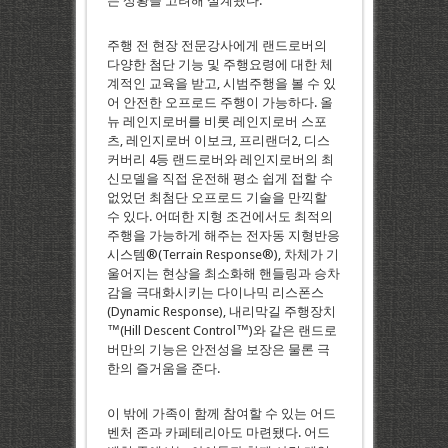
든 상황을 고려해 설계됐다.
주행 전 현장 전문강사에게 랜드로버의
다양한 첨단 기능 및 주행요령에 대한 체
계적인 교육을 받고, 시범주행을 볼 수 있
어 안전한 오프로드 주행이 가능하다. 올
뉴 레인지로버를 비롯 레인지로버 스포
츠, 레인지로버 이보크, 프리랜더2, 디스
커버리 4등 랜드로버와 레인지로버의 최
신모델을 직접 운전해 평소 쉽게 접할 수
없었던 최첨단 오프로드 기술을 만끽할
수 있다. 어떠한 지형 조건에서도 최적의
주행을 가능하게 해주는 전자동 지형반응
시스템®(Terrain Response®), 차체가 기
울어지는 현상을 최소화해 핸들링과 승차
감을 극대화시키는 다이나믹 리스폰스
(Dynamic Response), 내리막길 주행장치
™(Hill Descent Control™)와 같은 랜드로
버만의 기능은 안전성을 보장은 물론 극
한의 즐거움을 준다.
이 밖에 가족이 함께 참여할 수 있는 어드
벤처 존과 카페테리아도 마련됐다. 어드