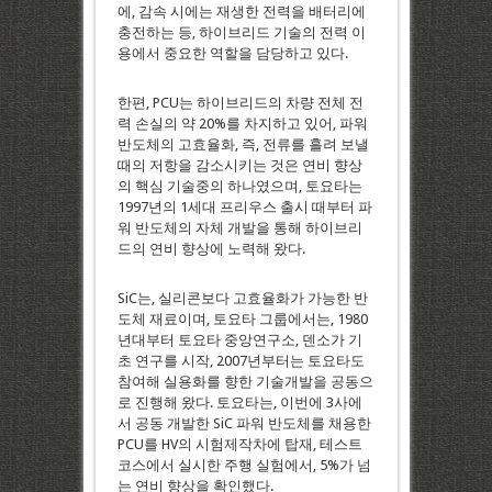
에, 감속 시에는 재생한 전력을 배터리에
충전하는 등, 하이브리드 기술의 전력 이
용에서 중요한 역할을 담당하고 있다.
한편, PCU는 하이브리드의 차량 전체 전
력 손실의 약 20%를 차지하고 있어, 파워
반도체의 고효율화, 즉, 전류를 흘려 보낼
때의 저항을 감소시키는 것은 연비 향상
의 핵심 기술중의 하나였으며, 토요타는
1997년의 1세대 프리우스 출시 때부터 파
워 반도체의 자체 개발을 통해 하이브리
드의 연비 향상에 노력해 왔다.
SiC는, 실리콘보다 고효율화가 가능한 반
도체 재료이며, 토요타 그룹에서는, 1980
년대부터 토요타 중앙연구소, 덴소가 기
초 연구를 시작, 2007년부터는 토요타도
참여해 실용화를 향한 기술개발을 공동으
로 진행해 왔다. 토요타는, 이번에 3사에
서 공동 개발한 SiC 파워 반도체를 채용한
PCU를 HV의 시험제작차에 탑재, 테스트
코스에서 실시한 주행 실험에서, 5%가 넘
는 연비 향상을 확인했다.