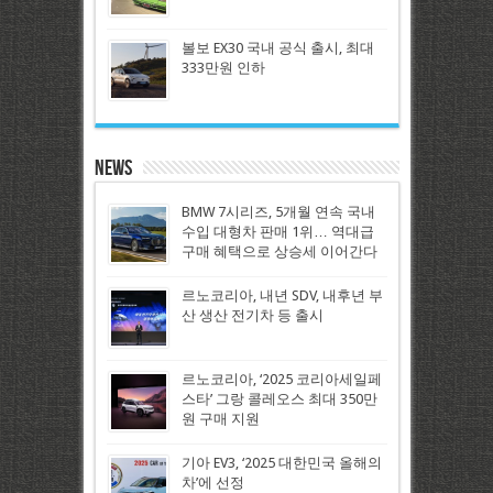
볼보 EX30 국내 공식 출시, 최대
333만원 인하
News
BMW 7시리즈, 5개월 연속 국내
수입 대형차 판매 1위… 역대급
구매 혜택으로 상승세 이어간다
르노코리아, 내년 SDV, 내후년 부
산 생산 전기차 등 출시
르노코리아, ‘2025 코리아세일페
스타’ 그랑 콜레오스 최대 350만
원 구매 지원
기아 EV3, ‘2025 대한민국 올해의
차’에 선정