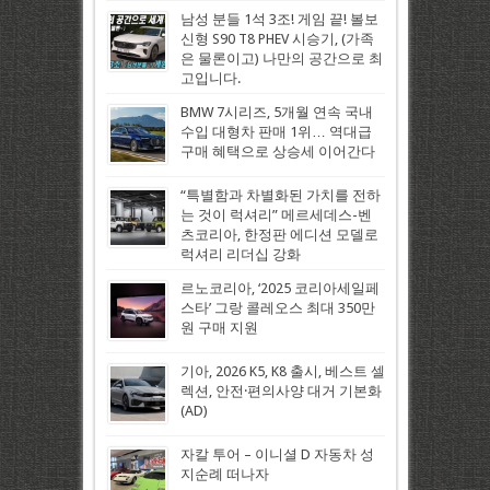
남성 분들 1석 3조! 게임 끝! 볼보
신형 S90 T8 PHEV 시승기, (가족
은 물론이고) 나만의 공간으로 최
고입니다.
BMW 7시리즈, 5개월 연속 국내
수입 대형차 판매 1위… 역대급
구매 혜택으로 상승세 이어간다
“특별함과 차별화된 가치를 전하
는 것이 럭셔리” 메르세데스-벤
츠코리아, 한정판 에디션 모델로
럭셔리 리더십 강화
르노코리아, ‘2025 코리아세일페
스타’ 그랑 콜레오스 최대 350만
원 구매 지원
기아, 2026 K5, K8 출시, 베스트 셀
렉션, 안전·편의사양 대거 기본화
(AD)
자칼 투어 – 이니셜 D 자동차 성
지순례 떠나자