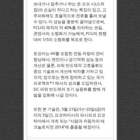
보내거나 멈추거나 하는 온 오프 시(스위
칭)의 손실이 작다고 하는 특징이 있고, 고
주파화해도 효율적으로 전류를 흘려 보낼
수 있다. 이 성능을 충분히 끌어냄으로써,
PCU의 체적의 약 40%를 차지하는 코일,
콘덴서의 소형화가 가능해져, PCU의 현행
대비 1/5의 소형화를 목표로 한다.
토요타는 HV를 포함한 전동 차량의 연비
향상에서, 엔진이나 공기역학 성능 등의
개선은 물론, 파워 반도체의 고효율화도
중요 기술로서 개선에 박차를 가하고 있
으며, 앞으로는 현재 참여하고 있는 국가
프로젝트*1 에서의 성과를 도입하면서,
SiC 파워 반도체의 조기 실용화를 향해 개
발을 강화해 나갈 것이다.
또한 본 기술은, 5월 21일(수)~23일(금)까
지의 3일간, 요코하마시의 파시피코 요코
하마에서 개최 되는 “사람과 자동차의 테
크놀로지전 2014”에 출품될 예정이다.