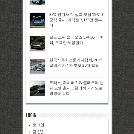
BYD 전기차 첫 상륙 모델 ‘아토 3′
공식 출시, 가격은 3,150만 원부
터
르노 그랑 콜레오스 5년 5G 데이
터, 무제한 제공한다
한국자동차전문기자협회, 2025
올해의 차 1차 후보 35대 발표
로터스, 하이퍼 SUV 엘레트라 신
규 모델 출시…합리적 가격으로
경쟁력 강화
Login
로그인
글
RSS