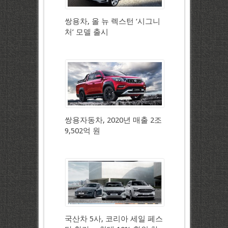
쌍용차, 올 뉴 렉스턴 ‘시그니
처’ 모델 출시
쌍용자동차, 2020년 매출 2조
9,502억 원
국산차 5사, 코리아 세일 페스