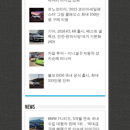
럭셔리 리더십 강화
르노코리아, ‘2025 코리아세일페
스타’ 그랑 콜레오스 최대 350만
원 구매 지원
기아, 2026 K5, K8 출시, 베스트 셀
렉션, 안전·편의사양 대거 기본화
(AD)
자칼 투어 – 이니셜 D 자동차 성
지순례 떠나자
볼보 EX30 국내 공식 출시, 최대
333만원 인하
News
BMW 7시리즈, 5개월 연속 국내
수입 대형차 판매 1위… 역대급
구매 혜택으로 상승세 이어간다