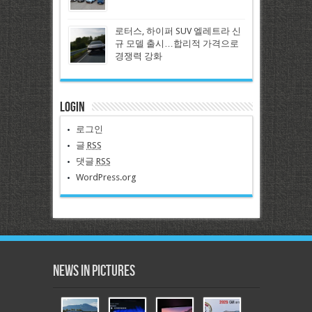
로터스, 하이퍼 SUV 엘레트라 신
규 모델 출시…합리적 가격으로
경쟁력 강화
Login
로그인
글
RSS
댓글
RSS
WordPress.org
News in Pictures