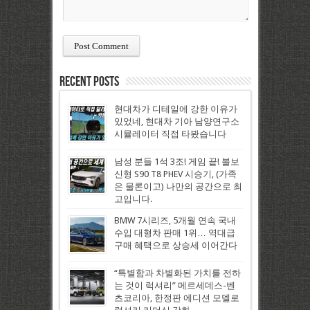
Recent Posts
현대차가 디테일에 강한 이유가
있었네, 현대차 기아 남양연구소
시뮬레이터 직접 타봤습니다
남성 분들 1석 3조! 게임 끝! 볼보
신형 S90 T8 PHEV 시승기, (가족
은 물론이고) 나만의 공간으로 최
고입니다.
BMW 7시리즈, 5개월 연속 국내
수입 대형차 판매 1위… 역대급
구매 혜택으로 상승세 이어간다
“특별함과 차별화된 가치를 전하
는 것이 럭셔리” 메르세데스-벤
츠코리아, 한정판 에디션 모델로