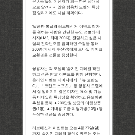
은 사람들의 메신저가 되는 한편 상대적
으로 알려지지 않은 쌍용차 모델의 특장
점 알리기에도 나설 계획이다.
‘달콤한 봄날의 러브메신저’ 이벤트 참가
를 원하는 사람은 간단한 본인 정보와 메
시지(LMS, 최대 200자), 전달하고 싶은 사
람의 전화번호를 입력하면 추첨을 통해
300명(메시지 수신인)에게 모바일 케이크
교환권을 선물로 증정한다.
쌍용차는 각 모델의 ‘숨겨진 디테일 확인
하고 경품 받고’ 이벤트를 함께 진행한다.
온라인 이벤트 페이지에서 「뉴 코란도
C」, 「코란도 스포츠」 등 쌍용차 모델에
서 잘 알려지지 않은 디자인 요소 및 기능
등 디테일한 특장점을 확인하고 응모하면
추첨을 통해 ▲200만원 상당의 여행상품
권(1명), ▲기내용 고급 여행가방(10명) 등
푸짐한 경품을 증정한다.
러브메신저 이벤트는 오는 4월 27일(일)
까지, 숨겨진 디테일 확인 이벤트는 오는