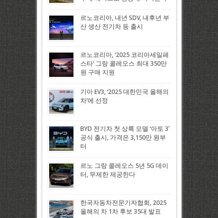
르노코리아, 내년 SDV, 내후년 부
산 생산 전기차 등 출시
르노코리아, ‘2025 코리아세일페
스타’ 그랑 콜레오스 최대 350만
원 구매 지원
기아 EV3, ‘2025 대한민국 올해의
차’에 선정
BYD 전기차 첫 상륙 모델 ‘아토 3′
공식 출시, 가격은 3,150만 원부
터
르노 그랑 콜레오스 5년 5G 데이
터, 무제한 제공한다
한국자동차전문기자협회, 2025
올해의 차 1차 후보 35대 발표