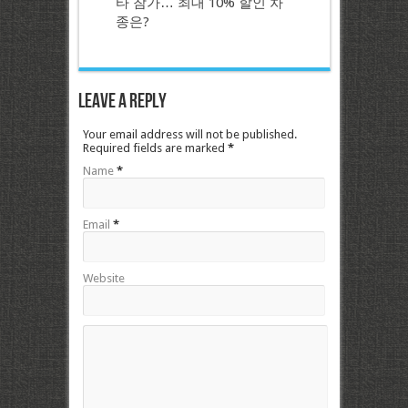
타 참가… 최대 10% 할인 차
종은?
Leave a Reply
Your email address will not be published.
Required fields are marked
*
Name
*
Email
*
Website