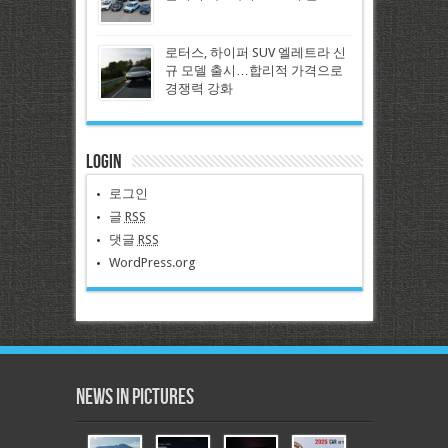
로터스, 하이퍼 SUV 엘레트라 신
규 모델 출시…합리적 가격으로
경쟁력 강화
Login
로그인
글
RSS
댓글
RSS
WordPress.org
News in Pictures