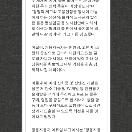
무 재개에 이어, 올해 말에는 신차 생산을
위한 추가 인력 충원이 예정돼 있다”며
“경쟁력 제고와 고용안정을 동시에 가능
하게 하는 생산적/협력적 노사관계 발전
은 물론 통상임금 등 노사현안에 대해서
도 상생과 협력의 틀 안에서 슬기롭게 해
결해 나갈 것이다” 라고 거듭 강조했다.
아울러, 쌍용자동차는 친환경, 고연비, 소
형차 중심으로 급속히 재편되고 있는 글
로벌 자동차 시장의 변화에 맞춰 미래 성
장동력을 확보하고 내부 역량을 한층 강
화해 나갈 계획이다.
이를 위해 미래 신차종 및 신엔진 개발은
물론 저 탄소 기술 및 EV 개발 등 친환경 기
술개발을 적기에 추진하고, R&D는 물론
구매, 영업을 중심으로 한 시너지 창출 활
동이 보다 구체적으로 실행되어 실질적인
성과가 도출될 수 있도록 최선을 다할 것
이라고 말했다.
쌍용자동차 이유일 대표이사는 “쌍용자동