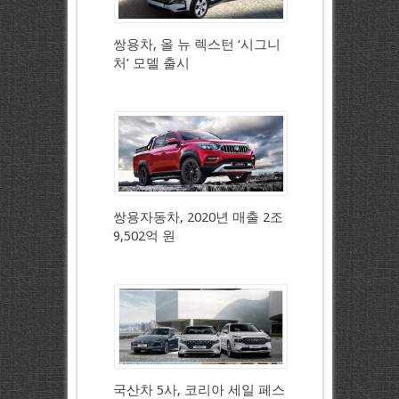
쌍용차, 올 뉴 렉스턴 ‘시그니
처’ 모델 출시
쌍용자동차, 2020년 매출 2조
9,502억 원
국산차 5사, 코리아 세일 페스