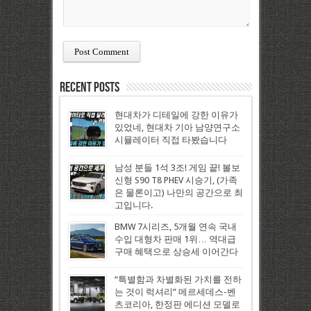
Recent Posts
현대차가 디테일에 강한 이유가
있었네, 현대차 기아 남양연구소
시뮬레이터 직접 타봤습니다
남성 분들 1석 3조! 게임 끝! 볼보
신형 S90 T8 PHEV 시승기, (가족
은 물론이고) 나만의 공간으로 최
고입니다.
BMW 7시리즈, 5개월 연속 국내
수입 대형차 판매 1위… 역대급
구매 혜택으로 상승세 이어간다
“특별함과 차별화된 가치를 전하
는 것이 럭셔리” 메르세데스-벤
츠코리아, 한정판 에디션 모델로