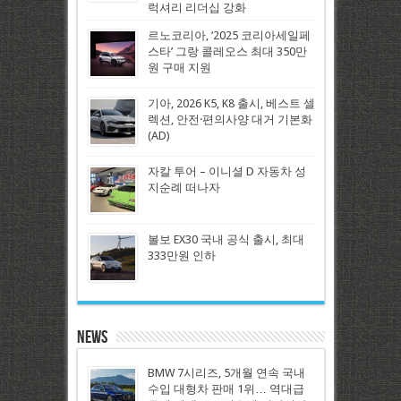
럭셔리 리더십 강화
르노코리아, ‘2025 코리아세일페
스타’ 그랑 콜레오스 최대 350만
원 구매 지원
기아, 2026 K5, K8 출시, 베스트 셀
렉션, 안전·편의사양 대거 기본화
(AD)
자칼 투어 – 이니셜 D 자동차 성
지순례 떠나자
볼보 EX30 국내 공식 출시, 최대
333만원 인하
News
BMW 7시리즈, 5개월 연속 국내
수입 대형차 판매 1위… 역대급