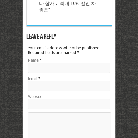
타 참가… 최대 10% 할인 차
종은?
Leave a Reply
Your email address will not be published.
Required fields are marked
*
Name
*
Email
*
Website