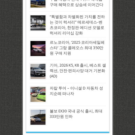
구매 혜택으로 상승세 이어간다
“특별함과 차별화된 가치를 전하
는 것이 럭셔리” 메르세데스-벤
츠코리아, 한정판 에디션 모델로
럭셔리 리더십 강화
르노코리아, ‘2025 코리아세일페
스타’ 그랑 콜레오스 최대 350만
원 구매 지원
기아, 2026 K5, K8 출시, 베스트 셀
렉션, 안전·편의사양 대거 기본화
(AD)
자칼 투어 – 이니셜 D 자동차 성
지순례 떠나자
볼보 EX30 국내 공식 출시, 최대
333만원 인하