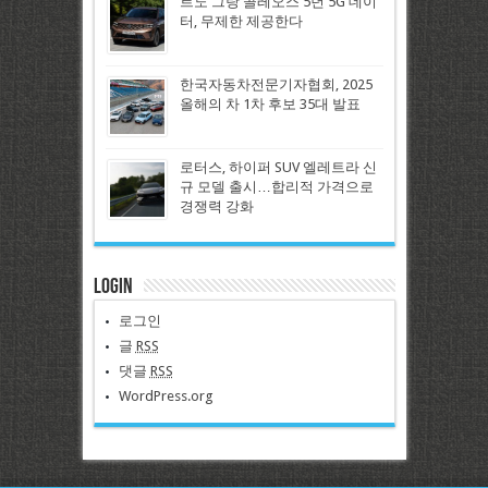
르노 그랑 콜레오스 5년 5G 데이
터, 무제한 제공한다
한국자동차전문기자협회, 2025
올해의 차 1차 후보 35대 발표
로터스, 하이퍼 SUV 엘레트라 신
규 모델 출시…합리적 가격으로
경쟁력 강화
Login
로그인
글
RSS
댓글
RSS
WordPress.org