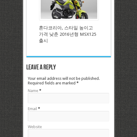
혼다코리아, 스타일 높이고
가격 낮춘 2016년형 MSX125
출시
Leave a Reply
Your email address will not be published.
Required fields are marked
*
Name
*
Email
*
Website