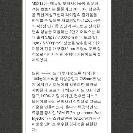
MSX125는 매뉴얼 모터사이클에 입문하
려는 초보자는 물론이고 20~30대 젊은층
을 위한 개성표현과 라이딩의 즐거움을
만끽할 수 있도록 개발되었다. 125cc 공랭
식 4행정 단기통 엔진과 부드럽고 신속한
변속 성능을 제공하는 4단 기어박스는 최
대 출력 9.8ps / 7,000rpm 최대 토크 1.1
kgm / 5,500rpm의 성능을 발휘한다. 이와
더불어 전륜 대구경31mm 도립식 포크 장
착으로 다이나믹한 주행이 가능하도록 설
계되었다.
또한, 누구라도 다루기 쉽도록 제작되어
100kg의 가벼운 차량중량과 765mm로 낮
게 설계된 시트높이의 컴팩트한 외관을
자랑한다. 프로젝터 헤드라이드, LED테일
램프, LCD디지털 계기반, 전후륜 디스크
브레이크 등의 편의사양 장착으로 고급스
러움을 연출하였다. 혼다의 독창적인 연
료공급 장치인 PGM-FI(Programmed Fuel
Injection) 시스템을 통해 63.2km/ℓ라는 경
이로운 연비로 우수한 경제성을 실현한
다.