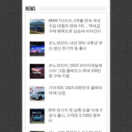
News
BMW 7시리즈, 5개월 연속 국내
수입 대형차 판매 1위… 역대급
구매 혜택으로 상승세 이어간다
르노코리아, 내년 SDV, 내후년 부
산 생산 전기차 등 출시
르노코리아, ‘2025 코리아세일페
스타’ 그랑 콜레오스 최대 350만
원 구매 지원
기아 EV3, ‘2025 대한민국 올해의
차’에 선정
BYD 전기차 첫 상륙 모델 ‘아토 3′
공식 출시, 가격은 3,150만 원부
터