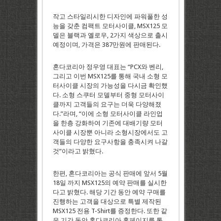
작고 스타일리시한 디자인에 파워풀한 성
능을 갖춘 컴팩트 모터사이클, MSX125 모
델은 블랙과 옐로우, 2가지 색상으로 출시
예정이며, 가격은 387만원에 판매된다.
혼다코리아 정우영 대표는 “PCX와 벤리,
그리고 이번 MSX125를 통해 국내 소형 모
터사이클 시장의 가능성을 다시금 확인했
다. 소형 스쿠터 모델부터 중형 모터사이
클까지 고객들의 요구는 더욱 다양해졌
다.”라며, “이에 소형 모터사이클 라인업
을 한층 강화하여 기존에 대배기량 모터
사이클 시장뿐 아니라 소형시장에서도 고
객들의 다양한 요구사항을 충족시켜 나갈
것”이라고 밝혔다.
한편, 혼다코리아는 공식 판매에 앞서 5월
18일 까지 MSX125의 예약 판매를 실시한
다고 밝혔다. 해당 기간 동안 예약 구매를
진행하는 고객을 대상으로 특별 제작된
MSX125 전용 T-Shirt를 증정한다. 또한 같
은 기간 동안 혼다코리아 홈페이지를 통