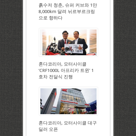
흙수저 청춘, 슈퍼 커브와 1만
8,000km 달려 뉘르부르크링
으로 향하다
혼다코리아, 모터사이클
‘CRF1000L 아프리카 트윈’ 1
호차 전달식 진행
혼다코리아, 모터사이클 대구
딜러 오픈