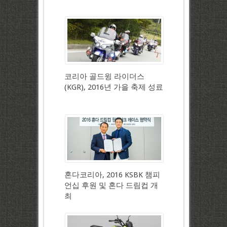
코리아 골드윙 라이더스
(KGR), 2016년 가을 축제 성료
혼다코리아, 2016 KSBK 챔피
언십 후원 및 혼다 드림컵 개
최