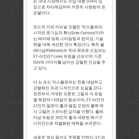
는 국내 시장에서도 수입 대형 SUV의 상
징으로 자리매김하며 꾸준히 사랑받아 온
모델이다.
포드의 이번 리뉴얼 모델은 ‘익스플로러,
시작은 호기심과 확신(Live Curious)’이라
는 테마에 맞춰 스타일링과 편의성, 기술
력을 대폭 개선한 것이 특징이다. 특히 플
래티넘(Platinum)과 국내 최초로 도입되는
ST-라인(ST-Line) 트림을 선보이며 기존
SUV의 이미지를 넘어선 강렬한 인상을 주
고 있다.
더 뉴 포드 익스플로러는 한층 대담하고
강렬해진 외관 디자인으로 눈길을 끈다.
전면부의 거대한 프론트 그릴과 각 트림
별 독창적 디테일이 돋보이며, ST-라인의
21인치 알로이 휠과 벌집 모양의 블랙 메
시 그릴은 스포티한 감각을 더했다. 플래
티넘 트림은 20인치 휠과 세련된 배기구
디자인으로 차별화된 매력을 보여준다.
새로운 색상 옵션도 주목할 만하다. ST-라