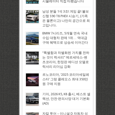
시뮬레이터 직접 타봤습니다
남성 분들 1석 3조! 게임 끝! 볼보
신형 S90 T8 PHEV 시승기, (가족
은 물론이고) 나만의 공간으로 최
고입니다.
BMW 7시리즈, 5개월 연속 국내
수입 대형차 판매 1위… 역대급
구매 혜택으로 상승세 이어간다
“특별함과 차별화된 가치를 전하
는 것이 럭셔리” 메르세데스-벤
츠코리아, 한정판 에디션 모델로
럭셔리 리더십 강화
르노코리아, ‘2025 코리아세일페
스타’ 그랑 콜레오스 최대 350만
원 구매 지원
기아, 2026 K5, K8 출시, 베스트 셀
렉션, 안전·편의사양 대거 기본화
(AD)
자칼 투어 – 이니셜 D 자동차 성