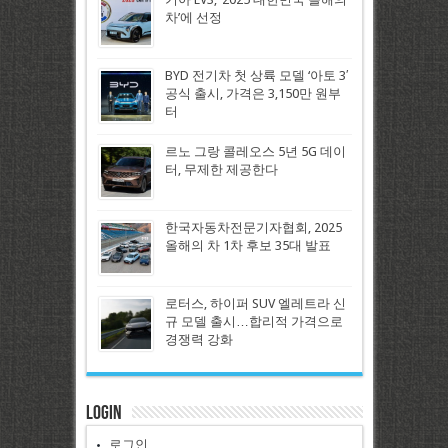
차’에 선정
BYD 전기차 첫 상륙 모델 ‘아토 3′
공식 출시, 가격은 3,150만 원부
터
르노 그랑 콜레오스 5년 5G 데이
터, 무제한 제공한다
한국자동차전문기자협회, 2025
올해의 차 1차 후보 35대 발표
로터스, 하이퍼 SUV 엘레트라 신
규 모델 출시…합리적 가격으로
경쟁력 강화
Login
로그인