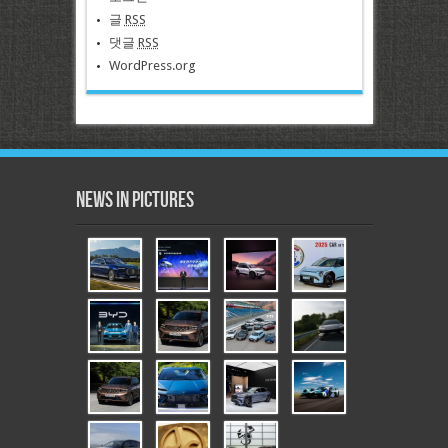
글
RSS
댓글
RSS
WordPress.org
News in Pictures