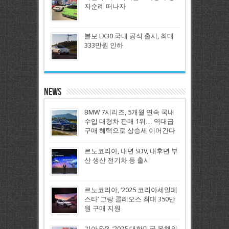
지순례 떠나자
볼보 EX30 국내 공식 출시, 최대
333만원 인하
News
BMW 7시리즈, 5개월 연속 국내
수입 대형차 판매 1위… 역대급
구매 혜택으로 상승세 이어간다
르노코리아, 내년 SDV, 내후년 부
산 생산 전기차 등 출시
르노코리아, ‘2025 코리아세일페
스타’ 그랑 콜레오스 최대 350만
원 구매 지원
기아 EV3, ‘2025 대한민국 올해의