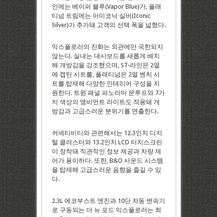
인에는 베이퍼 블루(Vapor Blue)가, 플래
티넘 트림에는 아이코닉 실버(Iconic
Silver)가 추가돼 고객의 선택 폭을 넓혔다.
익스플로러의 진화는 외관에만 국한되지
않는다. 실내는 대시보드를 새롭게 배치
해 개방감을 강조했으며, ST-라인은 2열
에 캡틴 시트를, 플래티넘은 2열 벤치 시
트를 탑재해 다양한 인테리어 구성을 지
원한다. 트윈 패널 파노라마 문루프와 7가
지 색상의 앰비언트 라이트도 적용돼 개
방감과 고급스러운 분위기를 연출한다.
커넥티비티와 관련해서는 12.3인치 디지
털 클러스터와 13.2인치 LCD 터치스크린
이 장착돼 직관적인 정보 제공과 차량 제
어가 용이하다. 또한, B&O 사운드 시스템
을 탑재해 고급스러운 음향을 즐길 수 있
다.
2.3L 에코부스트 엔진과 10단 자동 변속기
로 구동되는 더 뉴 포드 익스플로러는 최