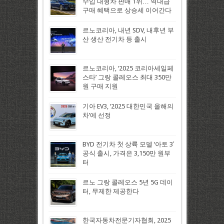
수입 대형차 판매 1위… 역대급
구매 혜택으로 상승세 이어간다
르노코리아, 내년 SDV, 내후년 부
산 생산 전기차 등 출시
르노코리아, ‘2025 코리아세일페
스타’ 그랑 콜레오스 최대 350만
원 구매 지원
기아 EV3, ‘2025 대한민국 올해의
차’에 선정
BYD 전기차 첫 상륙 모델 ‘아토 3′
공식 출시, 가격은 3,150만 원부
터
르노 그랑 콜레오스 5년 5G 데이
터, 무제한 제공한다
한국자동차전문기자협회, 2025