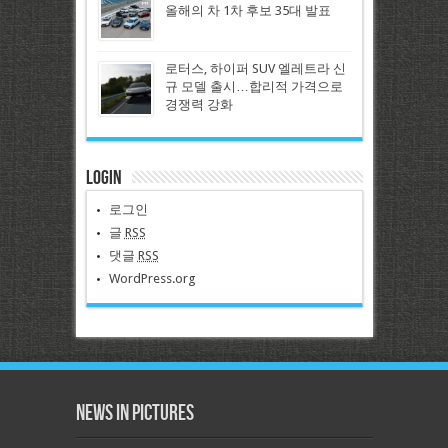
올해의 차 1차 후보 35대 발표
로터스, 하이퍼 SUV 엘레트라 신
규 모델 출시…합리적 가격으로
경쟁력 강화
Login
로그인
글
RSS
댓글
RSS
WordPress.org
News in Pictures