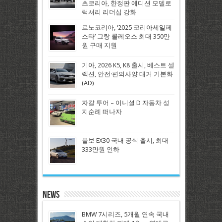
츠코리아, 한정판 에디션 모델로
럭셔리 리더십 강화
르노코리아, ‘2025 코리아세일페
스타’ 그랑 콜레오스 최대 350만
원 구매 지원
기아, 2026 K5, K8 출시, 베스트 셀
렉션, 안전·편의사양 대거 기본화
(AD)
자칼 투어 – 이니셜 D 자동차 성
지순례 떠나자
볼보 EX30 국내 공식 출시, 최대
333만원 인하
News
BMW 7시리즈, 5개월 연속 국내