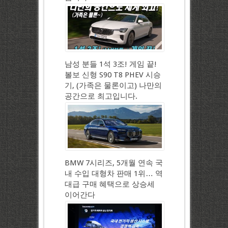
남성 분들 1석 3조! 게임 끝!
볼보 신형 S90 T8 PHEV 시승
기, (가족은 물론이고) 나만의
공간으로 최고입니다.
BMW 7시리즈, 5개월 연속 국
내 수입 대형차 판매 1위… 역
대급 구매 혜택으로 상승세
이어간다