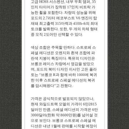
고급
HOSS
서스펜션
,
내부 우회 댐퍼
, 35
인치 타이어가 장착된
17
인치 비트락 가
능한 휠을 포함한다
.
차량의 성능을 위해
포드의
2.7
리터 에코부스트
V6
엔진이 탑
재돼 최고출력
315
마력과
410lb-ft
의 최대
토크를 발휘한다
.
또한
,
두 개의 차체 형태
중 오직
2
도어만 선택할 수 있다
.
색상 조합은 주목할 만하다
.
스트로페 스
페셜 에디션은 오렌지와 흰색 조합에 파
란색 지붕이 특징이다
.
특유의 디자인은
브롱코 레이스 차량에서 영감을 받았으
며
,
포드의 북미 디자인 이사인 고든 플라
토는
“
브롱코
R
과 함께 바하
1000
에 복귀
한 이후 스트로페 스페셜 에디션의 복귀
를 암시해왔다
”
고 전했다
.
가격은 공식적으로 발표되지 않았으나
,
현재 와일드트랙 모델의 가격이
6
만
2815
달러인 만큼
,
스페셜 에디션의 가격은
6
만
3000
달러
(
한화 약
8600
만원
)
를 넘어설 것
으로 보인다
.
브롱코 스트로페 스페셜 에
디션은 내년
1
월에 판매를 시작할 예정이