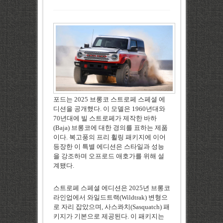
포드는
2025
브롱코 스트로페 스페셜 에
디션을 공개했다
.
이 모델은
1960
년대와
70
년대에 빌 스트로페가 제작한 바하
(Baja)
브롱코에 대한 경의를 표하는 제품
이다
.
복고풍의 프리 휠링 패키지에 이어
등장한 이 특별 에디션은 스타일과 성능
을 강조하며 오프로드 애호가를 위해 설
계됐다
.
스트로페 스페셜 에디션은
2025
년 브롱코
라인업에서 와일드트랙
(Wildtrak)
변형으
로 자리 잡았으며
,
사스콰치
(Sasquatch)
패
키지가 기본으로 제공된다
.
이 패키지는