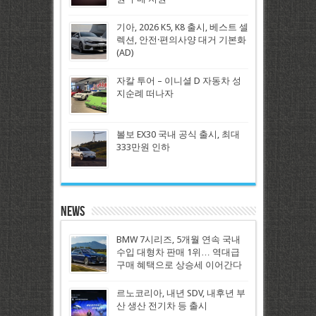
기아, 2026 K5, K8 출시, 베스트 셀
렉션, 안전·편의사양 대거 기본화
(AD)
자칼 투어 – 이니셜 D 자동차 성
지순례 떠나자
볼보 EX30 국내 공식 출시, 최대
333만원 인하
News
BMW 7시리즈, 5개월 연속 국내
수입 대형차 판매 1위… 역대급
구매 혜택으로 상승세 이어간다
르노코리아, 내년 SDV, 내후년 부
산 생산 전기차 등 출시