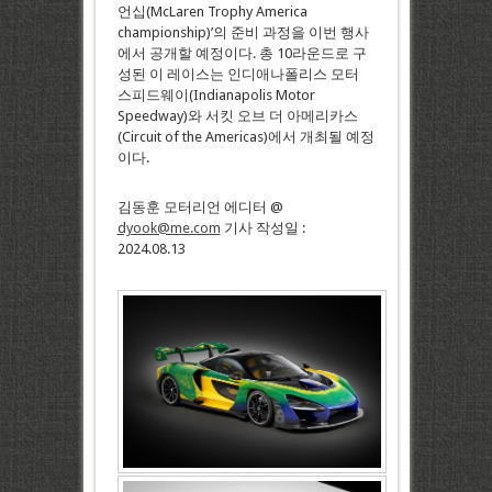
언십(McLaren Trophy America
championship)’의 준비 과정을 이번 행사
에서 공개할 예정이다. 총 10라운드로 구
성된 이 레이스는 인디애나폴리스 모터
스피드웨이(Indianapolis Motor
Speedway)와 서킷 오브 더 아메리카스
(Circuit of the Americas)에서 개최될 예정
이다.
김동훈 모터리언 에디터 @
dyook@me.com
기사 작성일 :
2024.08.13