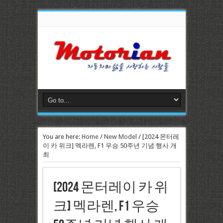
You are here:
Home
/
New Model
/
[2024 몬터레
이 카 위크] 멕라렌, F1 우승 50주년 기념 행사 개
최
[2024 몬터레이 카 위
크] 멕라렌, F1 우승