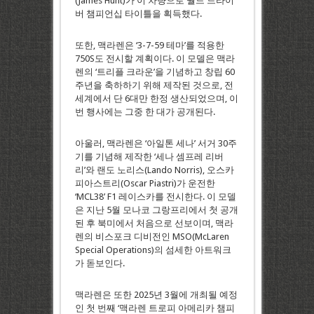
(James Hunt)가 이 차량으로 월드 드라이
버 챔피언십 타이틀을 획득했다.
또한, 맥라렌은 ‘3-7-59 테마’를 적용한
750S도 전시할 계획이다. 이 모델은 맥라
렌의 ‘트리플 크라운’을 기념하고 창립 60
주년을 축하하기 위해 제작된 것으로, 전
세계에서 단 6대만 한정 생산되었으며, 이
번 행사에는 그중 한 대가 공개된다.
아울러, 맥라렌은 ‘아일톤 세나’ 서거 30주
기를 기념해 제작한 ‘세나 셈프레 리버
리’와 랜도 노리스(Lando Norris), 오스카
피아스트리(Oscar Piastri)가 운전한
‘MCL38’ F1 레이스카를 전시한다. 이 모델
은 지난 5월 모나코 그랑프리에서 첫 공개
된 후 북미에서 처음으로 선보이며, 맥라
렌의 비스포크 디비전인 MSO(McLaren
Special Operations)의 섬세한 아트워크
가 돋보인다.
맥라렌은 또한 2025년 3월에 개최될 예정
인 첫 번째 ‘맥라렌 트로피 아메리카 챔피