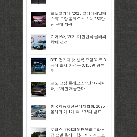
르노코리아, ‘2025 코리아세일페
스타’ 그랑 콜레오스 최대 350만
원 구매 지원
기아 EV3, ‘2025 대한민국 올해의
차’에 선정
BYD 전기차 첫 상륙 모델 ‘아토 3′
공식 출시, 가격은 3,150만 원부
터
르노 그랑 콜레오스 5년 5G 데이
터, 무제한 제공한다
한국자동차전문기자협회, 2025
올해의 차 1차 후보 35대 발표
로터스, 하이퍼 SUV 엘레트라 신
규 모델 출시…합리적 가격으로