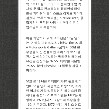
약으로 F1 월드 드라이버 챔피언과 팀 역
사상 첫 월드 컨스트럭터 챔피언십 타이
틀을 거머쥐며 모터스포츠 강자로 자리매
김했다. 브루스 맥라렌(Bruce McLaren) 창
립자의 비극적인 사망 4년 후에 이룬 이
업적은 더욱 특별하다.
이를 기념하기 위해 맥라렌은 16일 열리
는 ‘더 퀘일 모터스포츠 개더링(The Quail,
A Motorsports Gathering)’에서 50년 전
우승을 이끈 전설적인 레이스카 ‘M23’을
전시할 예정이다. 또한, 맥라렌의 레이싱
유산을 상징하는 ‘3-7-59 테마’를 적용한
750S도 함께 선보이며, F1 혈통을 집중 조
명한다.
‘M23’은 1974년 피티팔디가 F1 월드 챔피
언에 오를 당시 사용했던 차량으로, 맥라
렌 역사상 가장 성공적인 F1 레이스카 중
하나로 꼽힌다. 이후 맥라렌은 ‘M23’을 개
량하여 1977년까지 그랑프리 우승을 총
16회 기록했고, 1976년에는 제임스 헌트