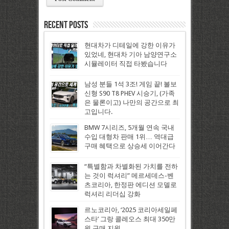
Recent Posts
현대차가 디테일에 강한 이유가
있었네, 현대차 기아 남양연구소
시뮬레이터 직접 타봤습니다
남성 분들 1석 3조! 게임 끝! 볼보
신형 S90 T8 PHEV 시승기, (가족
은 물론이고) 나만의 공간으로 최
고입니다.
BMW 7시리즈, 5개월 연속 국내
수입 대형차 판매 1위… 역대급
구매 혜택으로 상승세 이어간다
“특별함과 차별화된 가치를 전하
는 것이 럭셔리” 메르세데스-벤
츠코리아, 한정판 에디션 모델로
럭셔리 리더십 강화
르노코리아, ‘2025 코리아세일페
스타’ 그랑 콜레오스 최대 350만
원 구매 지원