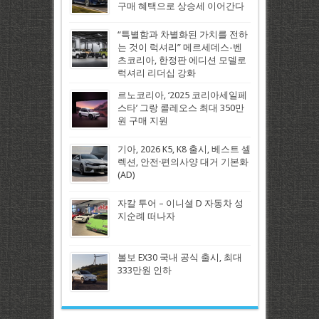
구매 혜택으로 상승세 이어간다
“특별함과 차별화된 가치를 전하
는 것이 럭셔리” 메르세데스-벤
츠코리아, 한정판 에디션 모델로
럭셔리 리더십 강화
르노코리아, ‘2025 코리아세일페
스타’ 그랑 콜레오스 최대 350만
원 구매 지원
기아, 2026 K5, K8 출시, 베스트 셀
렉션, 안전·편의사양 대거 기본화
(AD)
자칼 투어 – 이니셜 D 자동차 성
지순례 떠나자
볼보 EX30 국내 공식 출시, 최대
333만원 인하