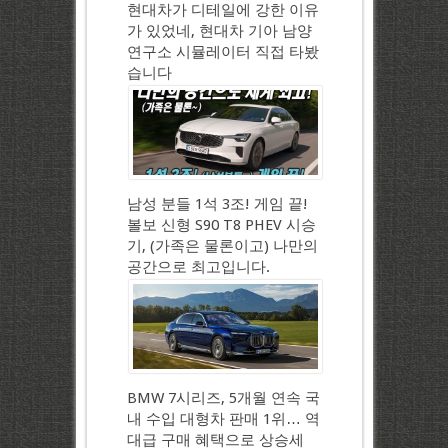
현대차가 디테일에 강한 이유
가 있었네, 현대차 기아 남양
연구소 시뮬레이터 직접 타봤
습니다
남성 분들 1석 3조! 게임 끝!
볼보 신형 S90 T8 PHEV 시승
기, (가족은 물론이고) 나만의
공간으로 최고입니다.
BMW 7시리즈, 5개월 연속 국
내 수입 대형차 판매 1위… 역
대급 구매 혜택으로 상승세