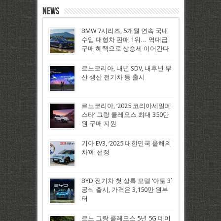
News
BMW 7시리즈, 5개월 연속 국내
수입 대형차 판매 1위… 역대급
구매 혜택으로 상승세 이어간다
르노코리아, 내년 SDV, 내후년 부
산 생산 전기차 등 출시
르노코리아, ‘2025 코리아세일페
스타’ 그랑 콜레오스 최대 350만
원 구매 지원
기아 EV3, ‘2025 대한민국 올해의
차’에 선정
BYD 전기차 첫 상륙 모델 ‘아토 3′
공식 출시, 가격은 3,150만 원부
터
르노 그랑 콜레오스 5년 5G 데이