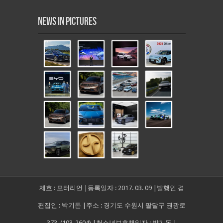
News in Pictures
제호 : 모터리언 |등록일자 : 2017. 03. 09 |발행인 겸
편집인 : 박기돈 |주소 : 경기도 수원시 팔달구 권광로
373, (103-2604) |청소년보호책임자 : 박기돈 |