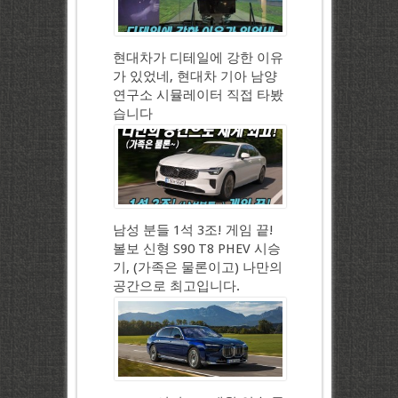
현대차가 디테일에 강한 이유
가 있었네, 현대차 기아 남양
연구소 시뮬레이터 직접 타봤
습니다
남성 분들 1석 3조! 게임 끝!
볼보 신형 S90 T8 PHEV 시승
기, (가족은 물론이고) 나만의
공간으로 최고입니다.