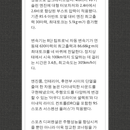
솔린 엔진에 대형 터보차저와 2.4바에서
2.6바로 향상된 부스트 압력이 적용됐다.
기존 RS 6 아반트 모델 대비 엔진 최고출
력 30마력, 최대토크는 5.1kg·m가 증가했
다.
변속기는 8단 팁트로닉 자동 변속기가 연
동돼 630마력의 최고출력과 86.68kg·m의
최대토크를 네 바퀴에 전달한다. 정지상
태에서 시속 100km까지 도달하는 데 걸리
는 시간은 3.4초, 최고속도는 305km/h이
다.
엔진룸, 인테리어, 후면부 사이의 단열을
줄여 한 차원 높은 다이내믹한 사운드를
구현해냈으며, 주행모드를 다양하게 변경
할 수 있는 ‘아우디 드라이브 셀렉트’와 다
이내믹 라이드 컨트롤(DRC)을 포함한 ‘RS
스포츠 서스펜션 플러스’가 적용됐다.
스포츠 디퍼렌셜은 주행성능을 향상시켜
줄 뿐만 아니라 더욱 정교한 코너링을 가