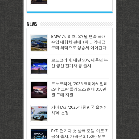
News
BMW 7시리즈, 5개월 연속 국내
수입 대형차 판매 1위… 역대급
구매 혜택으로 상승세 이어간다
르노코리아, 내년 SDV, 내후년 부
산 생산 전기차 등 출시
르노코리아, ‘2025 코리아세일페
스타’ 그랑 콜레오스 최대 350만
원 구매 지원
기아 EV3, ‘2025 대한민국 올해의
차’에 선정
BYD 전기차 첫 상륙 모델 ‘아토 3′
공식 출시, 가격은 3,150만 원부