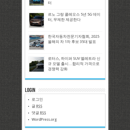
터
르노 그랑 콜레오스 5년 5G 데이
터, 무제한 제공한다
한국자동차전문기자협회, 2025
올해의 차 1차 후보 35대 발표
로터스, 하이퍼 SUV 엘레트라 신
규 모델 출시…합리적 가격으로
경쟁력 강화
Login
로그인
글
RSS
댓글
RSS
WordPress.org