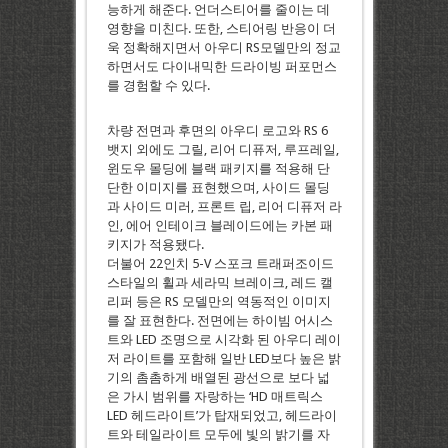
능하게 해준다. 언더스티어를 줄이는 데
영향을 미친다. 또한, 스티어링 반응이 더
욱 정확해지면서 아우디 RS모델만의 정교
하면서도 다이내믹한 드라이빙 퍼포먼스
를 경험할 수 있다.
차량 전면과 후면의 아우디 로고와 RS 6
뱃지 외에도 그릴, 리어 디퓨저, 루프레일,
윈도우 몰딩에 블랙 패키지를 적용해 단
단한 이미지를 표현했으며, 사이드 몰딩
과 사이드 미러, 프론트 립, 리어 디퓨저 라
인, 에어 인테이크 블레이드에는 카본 패
키지가 적용됐다.
더불어 22인치 5-V 스포크 트래퍼조이드
스타일의 휠과 세라믹 브레이크, 레드 캘
리퍼 등은 RS 모델만의 역동적인 이미지
를 잘 표현한다. 전면에는 하이빔 어시스
트와 LED 조명으로 시각화 된 아우디 레이
저 라이트를 포함해 일반 LED보다 높은 밝
기의 촘촘하게 배열된 광선으로 보다 넓
은 가시 범위를 자랑하는 ‘HD 매트릭스
LED 헤드라이트’가 탑재되었고, 헤드라이
트와 테일라이트 모두에 빛의 밝기를 자