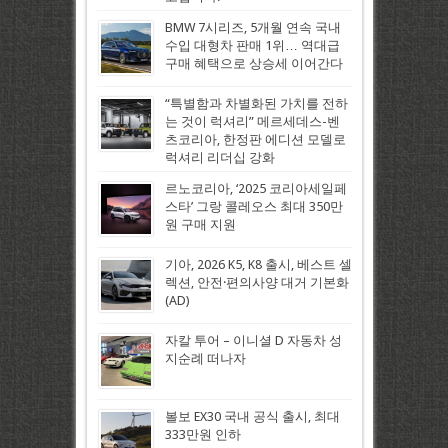
BMW 7시리즈, 5개월 연속 국내
수입 대형차 판매 1위… 역대급
구매 혜택으로 상승세 이어간다
“특별함과 차별화된 가치를 전하
는 것이 럭셔리” 메르세데스-벤
츠코리아, 한정판 에디션 모델로
럭셔리 리더십 강화
르노코리아, ‘2025 코리아세일페
스타’ 그랑 콜레오스 최대 350만
원 구매 지원
기아, 2026 K5, K8 출시, 베스트 셀
렉션, 안전·편의사양 대거 기본화
(AD)
자칼 투어 – 이니셜 D 자동차 성
지순례 떠나자
볼보 EX30 국내 공식 출시, 최대
333만원 인하