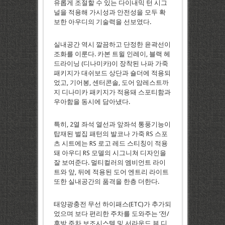
유롭게 조절할 수 있는 다이내믹 턴 시그
널을 적용해 가시성과 안전성을 모두 확
보한 아우디의 기술력을 선보였다.
실내공간 역시 깔끔하고 단정한 윤곽선이
조화를 이룬다. 카본 트윌 인레이, 블랙 헤
드라이닝 (디나미카)이 장착된 나파 가죽
패키지가 대쉬보드 상단과 숄더에 적용되
었고, 기어봉, 센터콘솔, 도어 암레스트까
지 디나미카 패키지가 적용돼 스포티함과
우아함을 동시에 담아냈다.
특히, 2열 좌석 열선과 앞좌석 통풍기능이
탑재된 벌집 패턴의 발코나 가죽 RS 스포
츠 시트에는 RS 로고 레드 스티칭이 적용
돼 아우디 RS 모델의 시그니쳐 디자인을
잘 보여준다. 멀티컬러의 엠비언트 라이
트와 앞, 뒤에 적용된 도어 엔트리 라이트
또한 실내공간의 품격을 한층 더한다.
태양광충전 무선 하이패스(ETC)가 추가되
었으며 보다 편리한 주차를 도와주는 ‘전/
후방 주차 보조시스템 및 서라운드 뷰 디