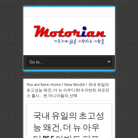
You are here:
Home
/
New Model
/
국내 유일의
초고성능 왜건, 더 뉴 아우디 RS 6 아반트 퍼포먼
스 출시…찐 마니아들의 선택
국내 유일의 초고성
능 왜건, 더 뉴 아우