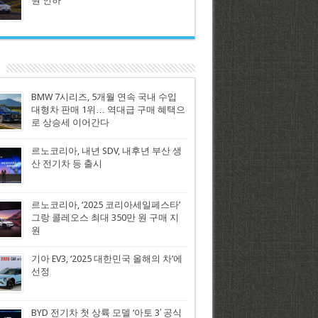
원 인하
BMW 7시리즈, 5개월 연속 국내 수입
대형차 판매 1위… 역대급 구매 혜택으
로 상승세 이어간다
르노코리아, 내년 SDV, 내후년 부산 생
산 전기차 등 출시
르노코리아, ‘2025 코리아세일페스타’
그랑 콜레오스 최대 350만 원 구매 지
원
기아 EV3, ‘2025 대한민국 올해의 차’에
선정
BYD 전기차 첫 상륙 모델 ‘아토 3′ 공식