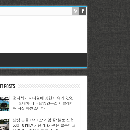
nt Posts
현대차가 디테일에 강한 이유가 있었
네, 현대차 기아 남양연구소 시뮬레이
터 직접 타봤습니다
남성 분들 1석 3조! 게임 끝! 볼보 신형
S90 T8 PHEV 시승기, (가족은 물론이고)