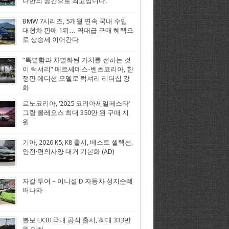
나만의 공간으로 최고입니다.
BMW 7시리즈, 5개월 연속 국내 수입
대형차 판매 1위… 역대급 구매 혜택으
로 상승세 이어간다
“특별함과 차별화된 가치를 전하는 것
이 럭셔리” 메르세데스-벤츠코리아, 한
정판 에디션 모델로 럭셔리 리더십 강
화
르노코리아, ‘2025 코리아세일페스타’
그랑 콜레오스 최대 350만 원 구매 지
원
기아, 2026 K5, K8 출시, 베스트 셀렉션,
안전·편의사양 대거 기본화 (AD)
자칼 투어 – 이니셜 D 자동차 성지순례
떠나자
볼보 EX30 국내 공식 출시, 최대 333만