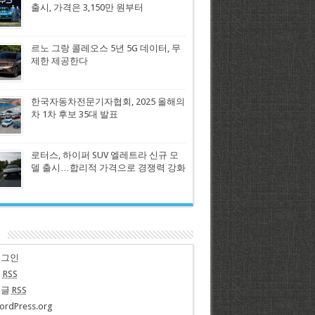
출시, 가격은 3,150만 원부터
르노 그랑 콜레오스 5년 5G 데이터, 무
제한 제공한다
한국자동차전문기자협회, 2025 올해의
차 1차 후보 35대 발표
로터스, 하이퍼 SUV 엘레트라 신규 모
델 출시…합리적 가격으로 경쟁력 강화
n
로그인
글
RSS
댓글
RSS
ordPress.org