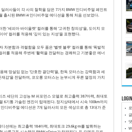
 딜러사들이 각 사의 철학을 담은 7가지 BMW 인디비주얼 페인트
월 출시된 BMW i4 인디비주얼 에디션을 통해 처음 선보였다.
 ‘세피아 바이올렛’ 컬러를 통해 ‘고귀한 창의성’을, 도이치 모
어’ 컬러를 적용해 ‘깊이 있는 지성’을 표현했다.
자 차분함과 격렬함을 모두 품은 ‘벨벳 블루’ 컬러를 통해 ‘폭발적
’ 컬러를 적용해 주변에 ‘활력을 전달하는 경쾌하고 기분좋은 에너
용해 망설임 없는 ‘단호한 결단력’을, 한독 모터스는 강력함과 세
 존재감’을 전달하며, 코오롱 모터스는 눈부시게 푸른 열정의 가치
시리즈 세단의 고성능 M 퍼포먼스 모델로 최고출력 387마력, 최대토
Logi
 직렬 6기통 가솔린 엔진이 탑재된다. 정지상태에서 시속 100km까지
0i 인디비주얼 에디션은 7개 딜러사의 모든 색상으로 총 13대가 준
디비주얼 에디션에는 최고출력 184마력, 최대토크 29.6kg·m를 발휘하는
W
 사륜구동 시스템인 BMW xDrive가 탑재된다. 두 모델은 민트