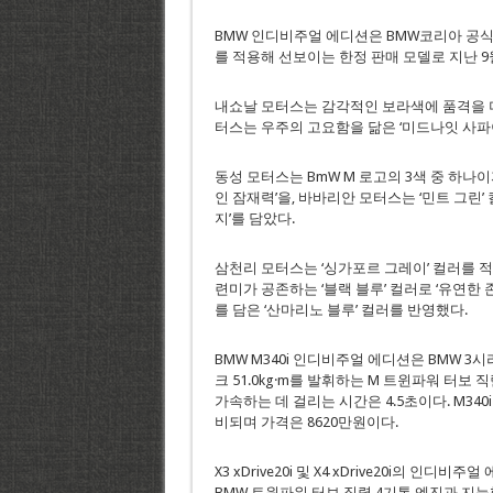
BMW 인디비주얼 에디션은 BMW코리아 공식
를 적용해 선보이는 한정 판매 모델로 지난 9
내쇼날 모터스는 감각적인 보라색에 품격을 더한
터스는 우주의 고요함을 닮은 ‘미드나잇 사파이
동성 모터스는 BmW M 로고의 3색 중 하나이
인 잠재력’을, 바바리안 모터스는 ‘민트 그린
지’를 담았다.
삼천리 모터스는 ‘싱가포르 그레이’ 컬러를 적
련미가 공존하는 ‘블랙 블루’ 컬러로 ‘유연한
를 담은 ‘산마리노 블루’ 컬러를 반영했다.
BMW M340i 인디비주얼 에디션은 BMW 3
크 51.0kg·m를 발휘하는 M 트윈파워 터보
가속하는 데 걸리는 시간은 4.5초이다. M34
비되며 가격은 8620만원이다.
X3 xDrive20i 및 X4 xDrive20i의 인
BMW 트윈파워 터보 직렬 4기통 엔진과 지능형