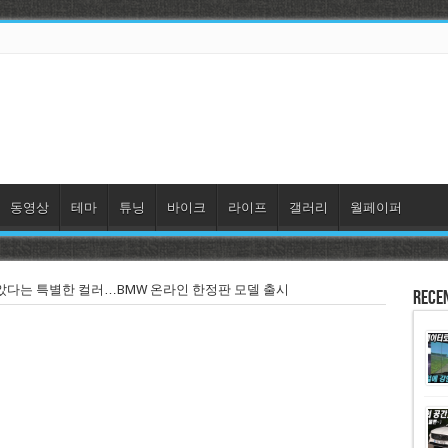
동영상
테마
튜닝
바이크
라이프
갤러리
월페이퍼
았다는 특별한 컬러…BMW 온라인 한정판 모델 출시
Rece