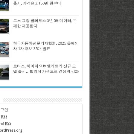
출시, 가격은 3,150만 원부터
르노 그랑 콜레오스 5년 5G 데이터, 무
제한 제공한다
한국자동차전문기자협회, 2025 올해의
차 1차 후보 35대 발표
로터스, 하이퍼 SUV 엘레트라 신규 모
델 출시…합리적 가격으로 경쟁력 강화
n
로그인
글
RSS
댓글
RSS
ordPress.org