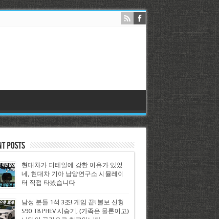
nt Posts
현대차가 디테일에 강한 이유가 있었
네, 현대차 기아 남양연구소 시뮬레이
터 직접 타봤습니다
남성 분들 1석 3조! 게임 끝! 볼보 신형
S90 T8 PHEV 시승기, (가족은 물론이고)