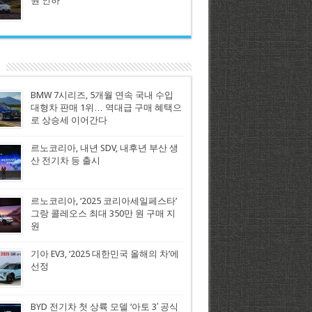
원 인하
BMW 7시리즈, 5개월 연속 국내 수입
대형차 판매 1위… 역대급 구매 혜택으
로 상승세 이어간다
르노코리아, 내년 SDV, 내후년 부산 생
산 전기차 등 출시
르노코리아, ‘2025 코리아세일페스타’
그랑 콜레오스 최대 350만 원 구매 지
원
기아 EV3, ‘2025 대한민국 올해의 차’에
선정
BYD 전기차 첫 상륙 모델 ‘아토 3′ 공식