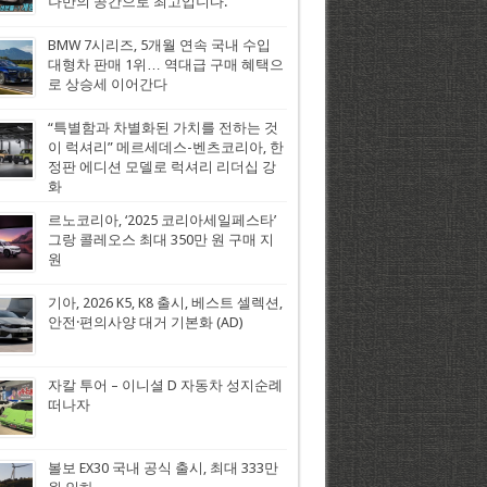
나만의 공간으로 최고입니다.
BMW 7시리즈, 5개월 연속 국내 수입
대형차 판매 1위… 역대급 구매 혜택으
로 상승세 이어간다
“특별함과 차별화된 가치를 전하는 것
이 럭셔리” 메르세데스-벤츠코리아, 한
정판 에디션 모델로 럭셔리 리더십 강
화
르노코리아, ‘2025 코리아세일페스타’
그랑 콜레오스 최대 350만 원 구매 지
원
기아, 2026 K5, K8 출시, 베스트 셀렉션,
안전·편의사양 대거 기본화 (AD)
자칼 투어 – 이니셜 D 자동차 성지순례
떠나자
볼보 EX30 국내 공식 출시, 최대 333만