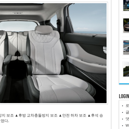
Logi
지 보조 ▲후방 교차충돌방지 보조 ▲안전 하차 보조 ▲후석 승
높였다.
W