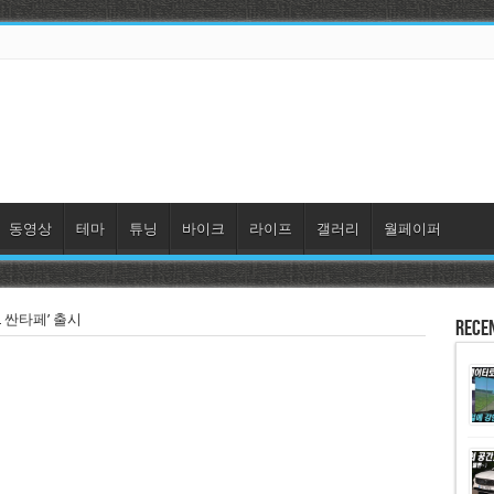
동영상
테마
튜닝
바이크
라이프
갤러리
월페이퍼
2 싼타페’ 출시
Rece