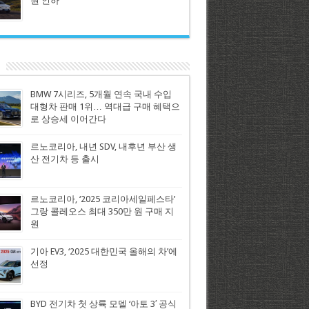
원 인하
BMW 7시리즈, 5개월 연속 국내 수입
대형차 판매 1위… 역대급 구매 혜택으
로 상승세 이어간다
르노코리아, 내년 SDV, 내후년 부산 생
산 전기차 등 출시
르노코리아, ‘2025 코리아세일페스타’
그랑 콜레오스 최대 350만 원 구매 지
원
기아 EV3, ‘2025 대한민국 올해의 차’에
선정
BYD 전기차 첫 상륙 모델 ‘아토 3′ 공식