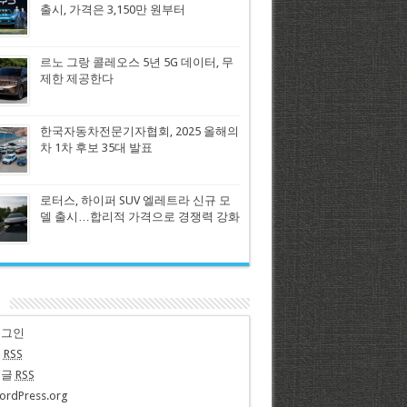
출시, 가격은 3,150만 원부터
르노 그랑 콜레오스 5년 5G 데이터, 무
제한 제공한다
한국자동차전문기자협회, 2025 올해의
차 1차 후보 35대 발표
로터스, 하이퍼 SUV 엘레트라 신규 모
델 출시…합리적 가격으로 경쟁력 강화
n
로그인
글
RSS
댓글
RSS
ordPress.org