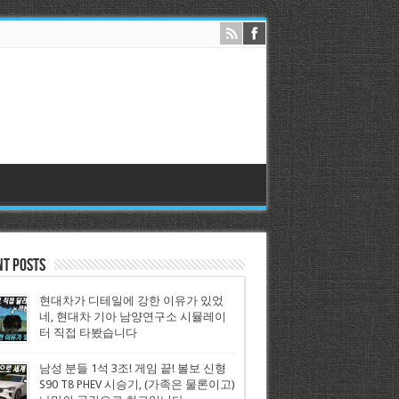
nt Posts
현대차가 디테일에 강한 이유가 있었
네, 현대차 기아 남양연구소 시뮬레이
터 직접 타봤습니다
남성 분들 1석 3조! 게임 끝! 볼보 신형
S90 T8 PHEV 시승기, (가족은 물론이고)