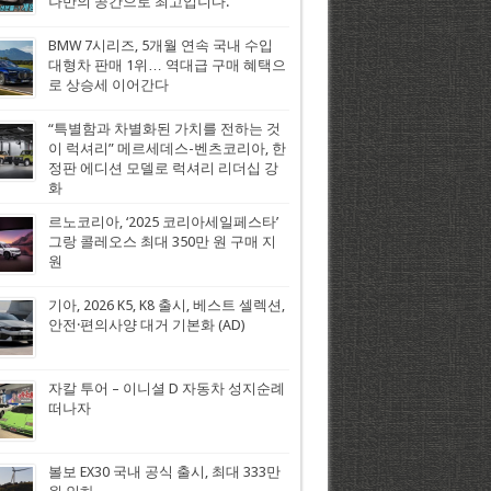
나만의 공간으로 최고입니다.
BMW 7시리즈, 5개월 연속 국내 수입
대형차 판매 1위… 역대급 구매 혜택으
로 상승세 이어간다
“특별함과 차별화된 가치를 전하는 것
이 럭셔리” 메르세데스-벤츠코리아, 한
정판 에디션 모델로 럭셔리 리더십 강
화
르노코리아, ‘2025 코리아세일페스타’
그랑 콜레오스 최대 350만 원 구매 지
원
기아, 2026 K5, K8 출시, 베스트 셀렉션,
안전·편의사양 대거 기본화 (AD)
자칼 투어 – 이니셜 D 자동차 성지순례
떠나자
볼보 EX30 국내 공식 출시, 최대 333만