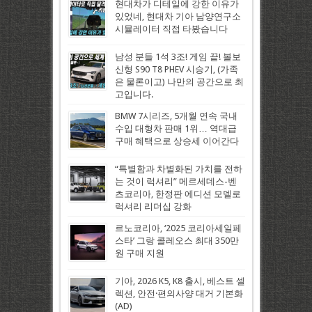
현대차가 디테일에 강한 이유가
있었네, 현대차 기아 남양연구소
시뮬레이터 직접 타봤습니다
남성 분들 1석 3조! 게임 끝! 볼보
신형 S90 T8 PHEV 시승기, (가족
은 물론이고) 나만의 공간으로 최
고입니다.
BMW 7시리즈, 5개월 연속 국내
수입 대형차 판매 1위… 역대급
구매 혜택으로 상승세 이어간다
“특별함과 차별화된 가치를 전하
는 것이 럭셔리” 메르세데스-벤
츠코리아, 한정판 에디션 모델로
럭셔리 리더십 강화
르노코리아, ‘2025 코리아세일페
스타’ 그랑 콜레오스 최대 350만
원 구매 지원
기아, 2026 K5, K8 출시, 베스트 셀
렉션, 안전·편의사양 대거 기본화
(AD)