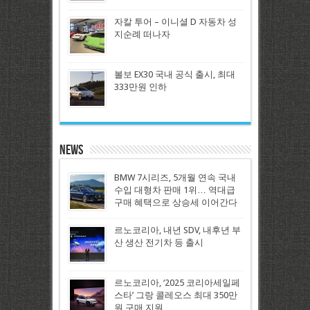
자칼 투어 – 이니셜 D 자동차 성
지순례 떠나자
볼보 EX30 국내 공식 출시, 최대
333만원 인하
News
BMW 7시리즈, 5개월 연속 국내
수입 대형차 판매 1위… 역대급
구매 혜택으로 상승세 이어간다
르노코리아, 내년 SDV, 내후년 부
산 생산 전기차 등 출시
르노코리아, ‘2025 코리아세일페
스타’ 그랑 콜레오스 최대 350만
원 구매 지원