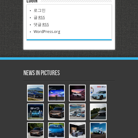
Login
로그인
글
RSS
댓글
RSS
WordPress.org
News in Pictures