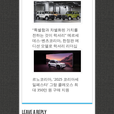
“특별함과 차별화된 가치를
전하는 것이 럭셔리” 메르세
데스-벤츠코리아, 한정판 에
디션 모델로 럭셔리 리더십
강화
르노코리아, ‘2025 코리아세
일페스타’ 그랑 콜레오스 최
대 350만 원 구매 지원
Leave a Reply