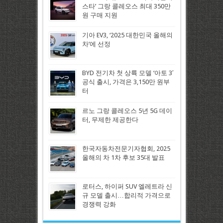
스타’ 그랑 콜레오스 최대 350만
원 구매 지원
기아 EV3, ‘2025 대한민국 올해의
차’에 선정
BYD 전기차 첫 상륙 모델 ‘아토 3′
공식 출시, 가격은 3,150만 원부
터
르노 그랑 콜레오스 5년 5G 데이
터, 무제한 제공한다
한국자동차전문기자협회, 2025
올해의 차 1차 후보 35대 발표
로터스, 하이퍼 SUV 엘레트라 신
규 모델 출시…합리적 가격으로
경쟁력 강화