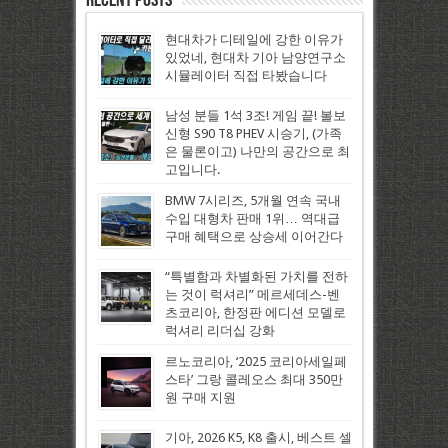
현대차가 디테일에 강한 이유가
있었네, 현대차 기아 남양연구소
시뮬레이터 직접 타봤습니다
남성 분들 1석 3조! 게임 끝! 볼보
신형 S90 T8 PHEV 시승기, (가족
은 물론이고) 나만의 공간으로 최
고입니다.
BMW 7시리즈, 5개월 연속 국내
수입 대형차 판매 1위… 역대급
구매 혜택으로 상승세 이어간다
“특별함과 차별화된 가치를 전하
는 것이 럭셔리” 메르세데스-벤
츠코리아, 한정판 에디션 모델로
럭셔리 리더십 강화
르노코리아, ‘2025 코리아세일페
스타’ 그랑 콜레오스 최대 350만
원 구매 지원
기아, 2026 K5, K8 출시, 베스트 셀