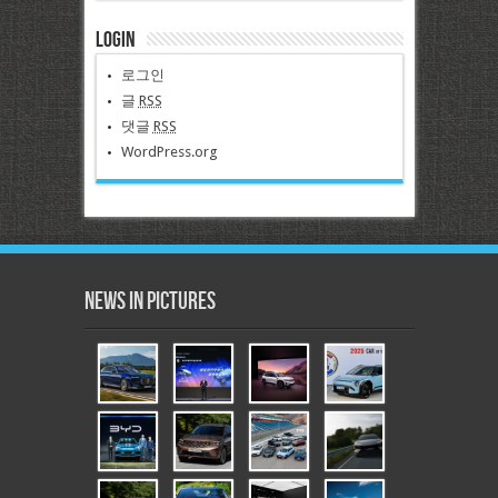
Login
로그인
글
RSS
댓글
RSS
WordPress.org
News in Pictures