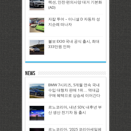
렉션, 안전·편의사양 대거 기본화
(AD)
자칼 투어 – 이니셜 D 자동차 성
지순례 떠나자
볼보 EX30 국내 공식 출시, 최대
333만원 인하
News
BMW 7시리즈, 5개월 연속 국내
수입 대형차 판매 1위… 역대급
구매 혜택으로 상승세 이어간다
르노코리아, 내년 SDV, 내후년 부
산 생산 전기차 등 출시
르노코리아, ‘2025 코리아세일페