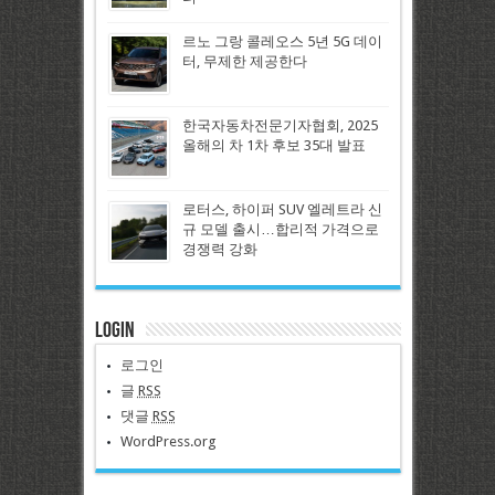
르노 그랑 콜레오스 5년 5G 데이
터, 무제한 제공한다
한국자동차전문기자협회, 2025
올해의 차 1차 후보 35대 발표
로터스, 하이퍼 SUV 엘레트라 신
규 모델 출시…합리적 가격으로
경쟁력 강화
Login
로그인
글
RSS
댓글
RSS
WordPress.org