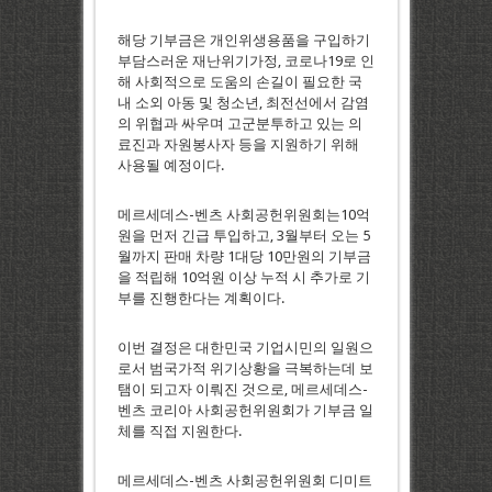
해당 기부금은 개인위생용품을 구입하기
부담스러운 재난위기가정, 코로나19로 인
해 사회적으로 도움의 손길이 필요한 국
내 소외 아동 및 청소년, 최전선에서 감염
의 위협과 싸우며 고군분투하고 있는 의
료진과 자원봉사자 등을 지원하기 위해
사용될 예정이다.
메르세데스-벤츠 사회공헌위원회는10억
원을 먼저 긴급 투입하고, 3월부터 오는 5
월까지 판매 차량 1대당 10만원의 기부금
을 적립해 10억원 이상 누적 시 추가로 기
부를 진행한다는 계획이다.
이번 결정은 대한민국 기업시민의 일원으
로서 범국가적 위기상황을 극복하는데 보
탬이 되고자 이뤄진 것으로, 메르세데스-
벤츠 코리아 사회공헌위원회가 기부금 일
체를 직접 지원한다.
메르세데스-벤츠 사회공헌위원회 디미트