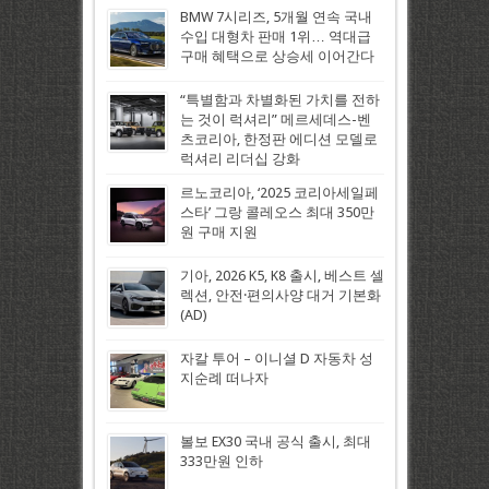
BMW 7시리즈, 5개월 연속 국내
수입 대형차 판매 1위… 역대급
구매 혜택으로 상승세 이어간다
“특별함과 차별화된 가치를 전하
는 것이 럭셔리” 메르세데스-벤
츠코리아, 한정판 에디션 모델로
럭셔리 리더십 강화
르노코리아, ‘2025 코리아세일페
스타’ 그랑 콜레오스 최대 350만
원 구매 지원
기아, 2026 K5, K8 출시, 베스트 셀
렉션, 안전·편의사양 대거 기본화
(AD)
자칼 투어 – 이니셜 D 자동차 성
지순례 떠나자
볼보 EX30 국내 공식 출시, 최대
333만원 인하