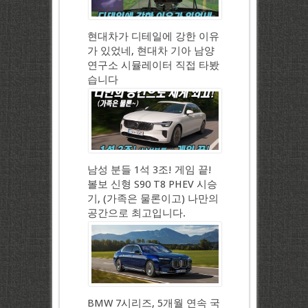
현대차가 디테일에 강한 이유
가 있었네, 현대차 기아 남양
연구소 시뮬레이터 직접 타봤
습니다
남성 분들 1석 3조! 게임 끝!
볼보 신형 S90 T8 PHEV 시승
기, (가족은 물론이고) 나만의
공간으로 최고입니다.
BMW 7시리즈, 5개월 연속 국