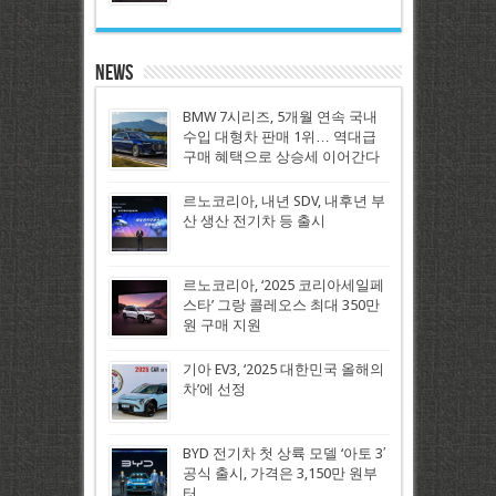
News
BMW 7시리즈, 5개월 연속 국내
수입 대형차 판매 1위… 역대급
구매 혜택으로 상승세 이어간다
르노코리아, 내년 SDV, 내후년 부
산 생산 전기차 등 출시
르노코리아, ‘2025 코리아세일페
스타’ 그랑 콜레오스 최대 350만
원 구매 지원
기아 EV3, ‘2025 대한민국 올해의
차’에 선정
BYD 전기차 첫 상륙 모델 ‘아토 3′
공식 출시, 가격은 3,150만 원부
터