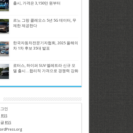
출시, 가격은 3,150만 원부터
르노 그랑 콜레오스 5년 5G 데이터, 무
제한 제공한다
한국자동차전문기자협회, 2025 올해의
차 1차 후보 35대 발표
로터스, 하이퍼 SUV 엘레트라 신규 모
델 출시…합리적 가격으로 경쟁력 강화
n
로그인
글
RSS
댓글
RSS
ordPress.org