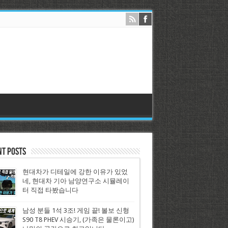
nt Posts
현대차가 디테일에 강한 이유가 있었
네, 현대차 기아 남양연구소 시뮬레이
터 직접 타봤습니다
남성 분들 1석 3조! 게임 끝! 볼보 신형
S90 T8 PHEV 시승기, (가족은 물론이고)