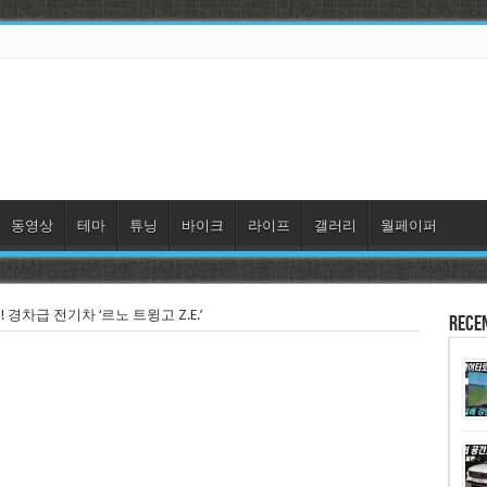
동영상
테마
튜닝
바이크
라이프
갤러리
월페이퍼
! 경차급 전기차 ‘르노 트윙고 Z.E.’
Rece