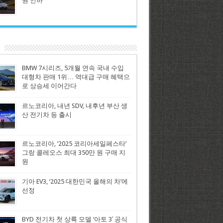
원 인하
BMW 7시리즈, 5개월 연속 국내 수입
대형차 판매 1위… 역대급 구매 혜택으
로 상승세 이어간다
르노코리아, 내년 SDV, 내후년 부산 생
산 전기차 등 출시
르노코리아, ‘2025 코리아세일페스타’
그랑 콜레오스 최대 350만 원 구매 지
원
기아 EV3, ‘2025 대한민국 올해의 차’에
선정
BYD 전기차 첫 상륙 모델 ‘아토 3′ 공식