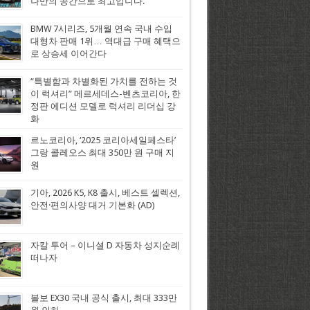
나만의 공간으로 최고입니다.
BMW 7시리즈, 5개월 연속 국내 수입
대형차 판매 1위… 역대급 구매 혜택으
로 상승세 이어간다
“특별함과 차별화된 가치를 전하는 것
이 럭셔리” 메르세데스-벤츠코리아, 한
정판 에디션 모델로 럭셔리 리더십 강
화
르노코리아, ‘2025 코리아세일페스타’
그랑 콜레오스 최대 350만 원 구매 지
원
기아, 2026 K5, K8 출시, 베스트 셀렉션,
안전·편의사양 대거 기본화 (AD)
자칼 투어 – 이니셜 D 자동차 성지순례
떠나자
볼보 EX30 국내 공식 출시, 최대 333만