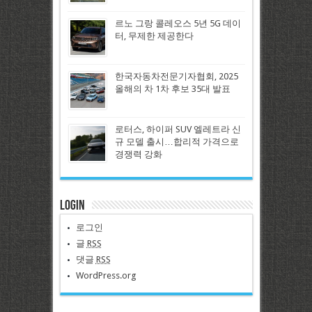
르노 그랑 콜레오스 5년 5G 데이
터, 무제한 제공한다
한국자동차전문기자협회, 2025
올해의 차 1차 후보 35대 발표
로터스, 하이퍼 SUV 엘레트라 신
규 모델 출시…합리적 가격으로
경쟁력 강화
Login
로그인
글
RSS
댓글
RSS
WordPress.org