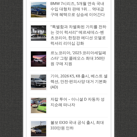
BMW 7시리즈, 5개월 연속 국내
수입 대형차 판매 1위… 역대급
구매 혜택으로 상승세 이어간다
“특별함과 차별화된 가치를 전하
는 것이 럭셔리” 메르세데스-벤
츠코리아, 한정판 에디션 모델로
럭셔리 리더십 강화
르노코리아, ‘2025 코리아세일페
스타’ 그랑 콜레오스 최대 350만
원 구매 지원
기아, 2026 K5, K8 출시, 베스트 셀
렉션, 안전·편의사양 대거 기본화
(AD)
자칼 투어 – 이니셜 D 자동차 성
지순례 떠나자
볼보 EX30 국내 공식 출시, 최대
333만원 인하