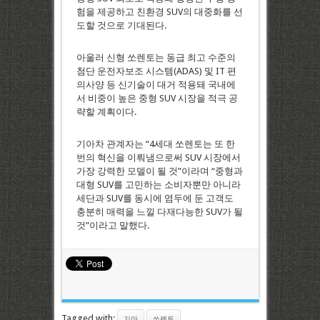
험을 제공하고 친환경 SUV의 대중화를 선
도할 것으로 기대된다.
아울러 신형 쏘렌토는 동급 최고 수준의
첨단 운전자보조 시스템(ADAS) 및 IT 편
의사양 등 신기술이 대거 적용돼 국내에
서 비중이 높은 중형 SUV 시장을 적극 공
략할 계획이다.
기아차 관계자는 “4세대 쏘렌토는 또 한
번의 혁신을 이뤄냄으로써 SUV 시장에서
가장 강력한 모델이 될 것”이라며 “중형과
대형 SUV를 고민하는 소비자뿐만 아니라
세단과 SUV를 동시에 염두에 둔 고객도
충분히 매력을 느낄 다재다능한 SUV가 될
것”이라고 말했다.
Tagged with:
기아
쏘렌토