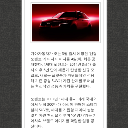
기아자동차가 오는 3월 출시 예정인 ‘신형
쏘렌토’의 티저 이미지를 4일(화) 처음 공
개했다. 4세대 쏘렌토는 2014년 3세대 출
시 이후 6년 만에 새롭게 탄생한 신규 모
델로, 새로운 플랫폼과 파워트레인 적용
해 기존 중형 SUV가 가진 한계를 뛰어넘
는 혁신적인 성능과 가치를 구현했다.
쏘렌토는 2002년 1세대 출시 이래 국내외
에서 누적 300만 대 이상이 판매된 스테디
셀러 SUV로, 세대를 거듭할 때마다 성능
및 디자인 혁신을 이루며 ‘RV 명가’라는 기
아차의 브랜드 이미지를 확립한 일등 공
신이다.