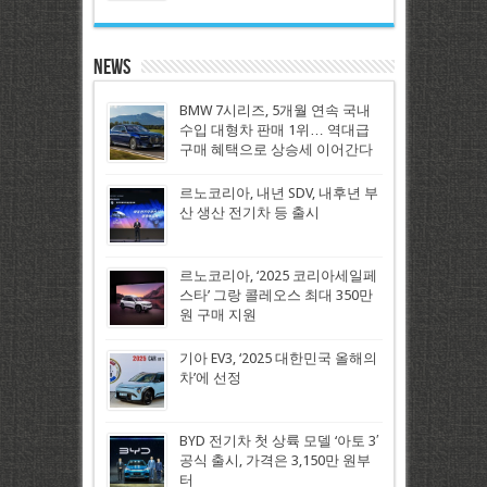
News
BMW 7시리즈, 5개월 연속 국내
수입 대형차 판매 1위… 역대급
구매 혜택으로 상승세 이어간다
르노코리아, 내년 SDV, 내후년 부
산 생산 전기차 등 출시
르노코리아, ‘2025 코리아세일페
스타’ 그랑 콜레오스 최대 350만
원 구매 지원
기아 EV3, ‘2025 대한민국 올해의
차’에 선정
BYD 전기차 첫 상륙 모델 ‘아토 3′
공식 출시, 가격은 3,150만 원부
터