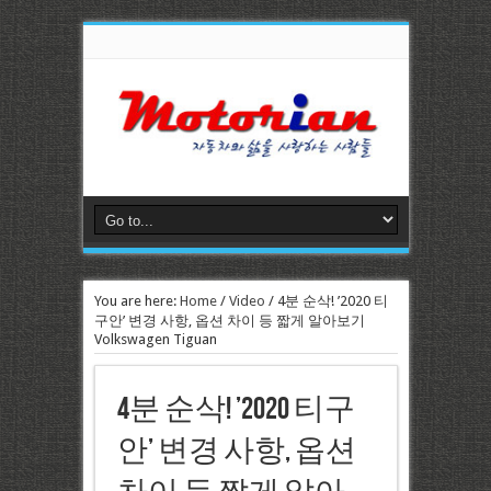
You are here:
Home
/
Video
/
4분 순삭! ’2020 티
구안’ 변경 사항, 옵션 차이 등 짧게 알아보기
Volkswagen Tiguan
4분 순삭! ’2020 티구
안’ 변경 사항, 옵션