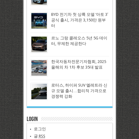
BYD 전기차 첫 상륙 모델 ‘아토 3′
공식 출시, 가격은 3,150만 원부
터
르노 그랑 콜레오스 5년 5G 데이
터, 무제한 제공한다
한국자동차전문기자협회, 2025
올해의 차 1차 후보 35대 발표
로터스, 하이퍼 SUV 엘레트라 신
규 모델 출시…합리적 가격으로
경쟁력 강화
Login
로그인
글
RSS