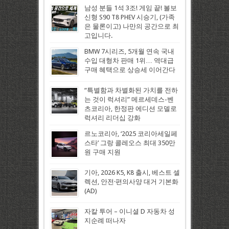
남성 분들 1석 3조! 게임 끝! 볼보
신형 S90 T8 PHEV 시승기, (가족
은 물론이고) 나만의 공간으로 최
고입니다.
BMW 7시리즈, 5개월 연속 국내
수입 대형차 판매 1위… 역대급
구매 혜택으로 상승세 이어간다
“특별함과 차별화된 가치를 전하
는 것이 럭셔리” 메르세데스-벤
츠코리아, 한정판 에디션 모델로
럭셔리 리더십 강화
르노코리아, ‘2025 코리아세일페
스타’ 그랑 콜레오스 최대 350만
원 구매 지원
기아, 2026 K5, K8 출시, 베스트 셀
렉션, 안전·편의사양 대거 기본화
(AD)
자칼 투어 – 이니셜 D 자동차 성
지순례 떠나자