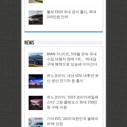
볼보 EX30 국내 공식 출시, 최대
333만원 인하
News
BMW 7시리즈, 5개월 연속 국내
수입 대형차 판매 1위… 역대급
구매 혜택으로 상승세 이어간다
르노코리아, 내년 SDV, 내후년 부
산 생산 전기차 등 출시
르노코리아, ‘2025 코리아세일페
스타’ 그랑 콜레오스 최대 350만
원 구매 지원
기아 EV3, ‘2025 대한민국 올해의
차’에 선정