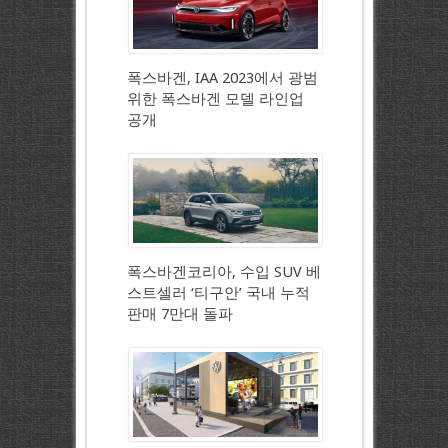
폭스바겐, IAA 2023에서 광범
위한 폭스바겐 모델 라인업
공개
폭스바겐코리아, 수입 SUV 베
스트셀러 ‘티구안’ 국내 누적
판매 7만대 돌파