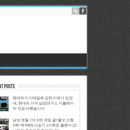
nt Posts
현대차가 디테일에 강한 이유가 있었
네, 현대차 기아 남양연구소 시뮬레이
터 직접 타봤습니다
남성 분들 1석 3조! 게임 끝! 볼보 신형
S90 T8 PHEV 시승기, (가족은 물론이고)