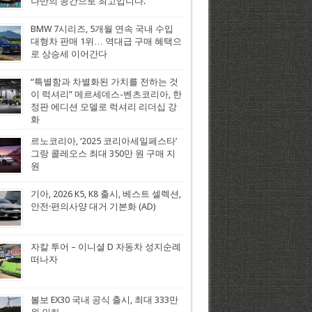
나만의 공간으로 최고입니다.
BMW 7시리즈, 5개월 연속 국내 수입
대형차 판매 1위… 역대급 구매 혜택으
로 상승세 이어간다
“특별함과 차별화된 가치를 전하는 것
이 럭셔리” 메르세데스-벤츠코리아, 한
정판 에디션 모델로 럭셔리 리더십 강
화
르노코리아, ‘2025 코리아세일페스타’
그랑 콜레오스 최대 350만 원 구매 지
원
기아, 2026 K5, K8 출시, 베스트 셀렉션,
안전·편의사양 대거 기본화 (AD)
자칼 투어 – 이니셜 D 자동차 성지순례
떠나자
볼보 EX30 국내 공식 출시, 최대 333만