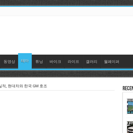
테마
동영상
튜닝
바이크
라이프
갤러리
월페이퍼
실적, 현대차와 한국 GM 호조
Rece