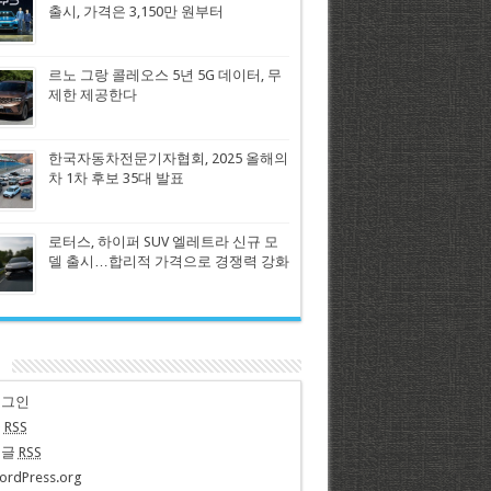
출시, 가격은 3,150만 원부터
르노 그랑 콜레오스 5년 5G 데이터, 무
제한 제공한다
한국자동차전문기자협회, 2025 올해의
차 1차 후보 35대 발표
로터스, 하이퍼 SUV 엘레트라 신규 모
델 출시…합리적 가격으로 경쟁력 강화
n
로그인
글
RSS
댓글
RSS
ordPress.org