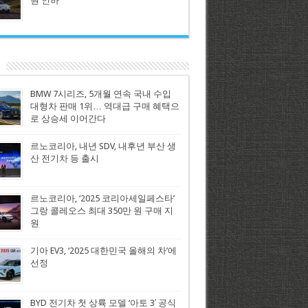
원 인하
BMW 7시리즈, 5개월 연속 국내 수입
대형차 판매 1위… 역대급 구매 혜택으
로 상승세 이어간다
르노코리아, 내년 SDV, 내후년 부산 생
산 전기차 등 출시
르노코리아, ‘2025 코리아세일페스타’
그랑 콜레오스 최대 350만 원 구매 지
원
기아 EV3, ‘2025 대한민국 올해의 차’에
선정
BYD 전기차 첫 상륙 모델 ‘아토 3′ 공식