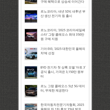
구매 혜택으로 상승세 이어간다
르노코리아, 내년 SDV, 내후년 부
산 생산 전기차 등 출시
르노코리아, ‘2025 코리아세일페
스타’ 그랑 콜레오스 최대 350만
원 구매 지원
기아 EV3, ‘2025 대한민국 올해의
차’에 선정
BYD 전기차 첫 상륙 모델 ‘아토 3′
공식 출시, 가격은 3,150만 원부
터
르노 그랑 콜레오스 5년 5G 데이
터, 무제한 제공한다
한국자동차전문기자협회, 2025
올해의 차 1차 후보 35대 발표