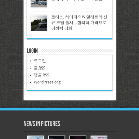
로터스, 하이퍼 SUV 엘레트라 신
규 모델 출시…합리적 가격으로
경쟁력 강화
Login
로그인
글
RSS
댓글
RSS
WordPress.org
News in Pictures