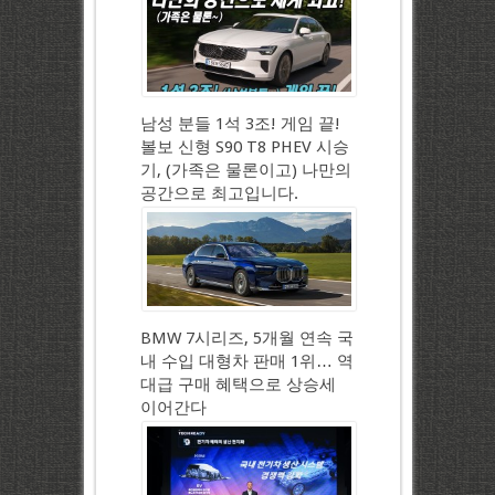
남성 분들 1석 3조! 게임 끝!
볼보 신형 S90 T8 PHEV 시승
기, (가족은 물론이고) 나만의
공간으로 최고입니다.
BMW 7시리즈, 5개월 연속 국
내 수입 대형차 판매 1위… 역
대급 구매 혜택으로 상승세
이어간다