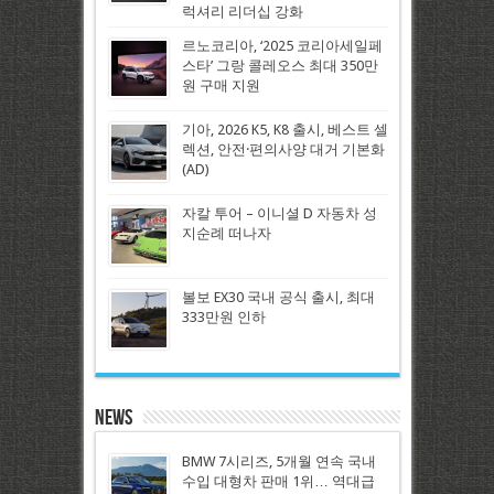
럭셔리 리더십 강화
르노코리아, ‘2025 코리아세일페
스타’ 그랑 콜레오스 최대 350만
원 구매 지원
기아, 2026 K5, K8 출시, 베스트 셀
렉션, 안전·편의사양 대거 기본화
(AD)
자칼 투어 – 이니셜 D 자동차 성
지순례 떠나자
볼보 EX30 국내 공식 출시, 최대
333만원 인하
News
BMW 7시리즈, 5개월 연속 국내
수입 대형차 판매 1위… 역대급