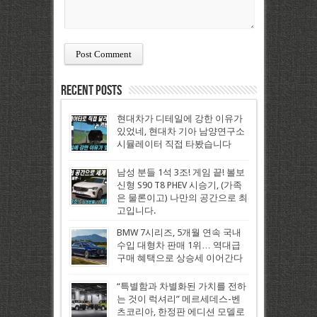
Recent Posts
현대차가 디테일에 강한 이유가
있었네, 현대차 기아 남양연구소
시뮬레이터 직접 타봤습니다
남성 분들 1석 3조! 게임 끝! 볼보
신형 S90 T8 PHEV 시승기, (가족
은 물론이고) 나만의 공간으로 최
고입니다.
BMW 7시리즈, 5개월 연속 국내
수입 대형차 판매 1위… 역대급
구매 혜택으로 상승세 이어간다
“특별함과 차별화된 가치를 전하
는 것이 럭셔리” 메르세데스-벤
츠코리아, 한정판 에디션 모델로