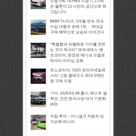
신형 S90 T8 PHEV 시승기, (가족
은 물론이고) 나만의 공간으로 최
고입니다.
BMW 7시리즈, 5개월 연속 국내
수입 대형차 판매 1위… 역대급
구매 혜택으로 상승세 이어간다
“특별함과 차별화된 가치를 전하
는 것이 럭셔리” 메르세데스-벤
츠코리아, 한정판 에디션 모델로
럭셔리 리더십 강화
르노코리아, ‘2025 코리아세일페
스타’ 그랑 콜레오스 최대 350만
원 구매 지원
기아, 2026 K5, K8 출시, 베스트 셀
렉션, 안전·편의사양 대거 기본화
(AD)
자칼 투어 – 이니셜 D 자동차 성
지순례 떠나자