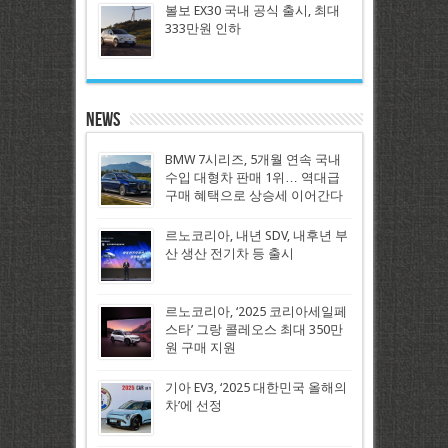
볼보 EX30 국내 공식 출시, 최대
333만원 인하
News
BMW 7시리즈, 5개월 연속 국내
수입 대형차 판매 1위… 역대급
구매 혜택으로 상승세 이어간다
르노코리아, 내년 SDV, 내후년 부
산 생산 전기차 등 출시
르노코리아, ‘2025 코리아세일페
스타’ 그랑 콜레오스 최대 350만
원 구매 지원
기아 EV3, ‘2025 대한민국 올해의
차’에 선정