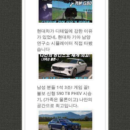
현대차가 디테일에 강한 이유
가 있었네, 현대차 기아 남양
연구소 시뮬레이터 직접 타봤
습니다
남성 분들 1석 3조! 게임 끝!
볼보 신형 S90 T8 PHEV 시승
기, (가족은 물론이고) 나만의
공간으로 최고입니다.