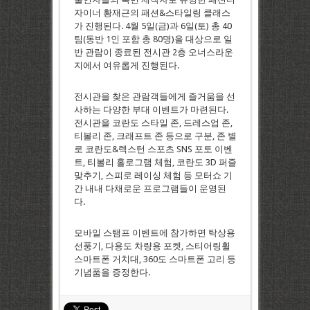
자이너 황재근의 패션&스타일링 클래스
가 진행된다. 4월 5일(금)과 6일(토) 총 40
팀(동반 1인 포함 총 80명)을 대상으로 일
반 관람이 종료된 전시관 2층 오너스라운
지에서 여유롭게 진행된다.
전시관을 찾은 관람객들에게 즐거움을 선
사하는 다양한 부대 이벤트가 마련된다.
전시관을 코란도 스타일 존, 드레스업 존,
티볼리 존, 크래프트 존 등으로 구분, 존 별
로 코란도&렉스턴 스포츠 SNS 포토 이벤
트, 티볼리 홀로그램 체험, 코란도 3D 퍼즐
맞추기, 스피로 레이싱 체험 등 모터쇼 기
간 내내 다채로운 프로그램들이 운영된
다.
모바일 스탬프 이벤트에 참가하면 탁상용
선풍기, 다용도 차량용 포켓, 스티어링휠
스마트폰 거치대, 360도 스마트폰 고리 등
기념품을 증정한다.