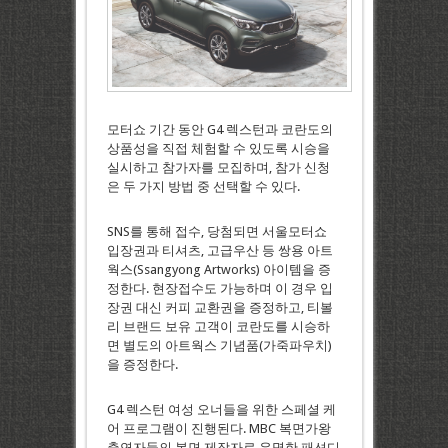
모터쇼 기간 동안 G4 렉스턴과 코란도의
상품성을 직접 체험할 수 있도록 시승을
실시하고 참가자를 모집하며, 참가 신청
은 두 가지 방법 중 선택할 수 있다.
SNS를 통해 접수, 당첨되면 서울모터쇼
입장권과 티셔츠, 고급우산 등 쌍용 아트
웍스(Ssangyong Artworks) 아이템을 증
정한다. 현장접수도 가능하며 이 경우 입
장권 대신 커피 교환권을 증정하고, 티볼
리 브랜드 보유 고객이 코란도를 시승하
면 별도의 아트웍스 기념품(가죽파우치)
을 증정한다.
G4 렉스턴 여성 오너들을 위한 스페셜 케
어 프로그램이 진행된다. MBC 복면가왕
출연자들의 복면 제작자로 유명한 패션디