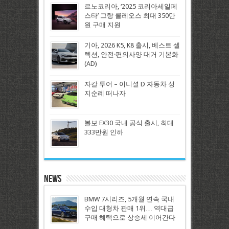
르노코리아, ‘2025 코리아세일페
스타’ 그랑 콜레오스 최대 350만
원 구매 지원
기아, 2026 K5, K8 출시, 베스트 셀
렉션, 안전·편의사양 대거 기본화
(AD)
자칼 투어 – 이니셜 D 자동차 성
지순례 떠나자
볼보 EX30 국내 공식 출시, 최대
333만원 인하
News
BMW 7시리즈, 5개월 연속 국내
수입 대형차 판매 1위… 역대급
구매 혜택으로 상승세 이어간다