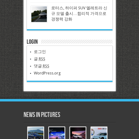
로터스, 하이퍼 SUV 엘레트라 신
규 모델 출시…합리적 가격으로
경쟁력 강화
Login
로그인
글
RSS
댓글
RSS
WordPress.org
News in Pictures