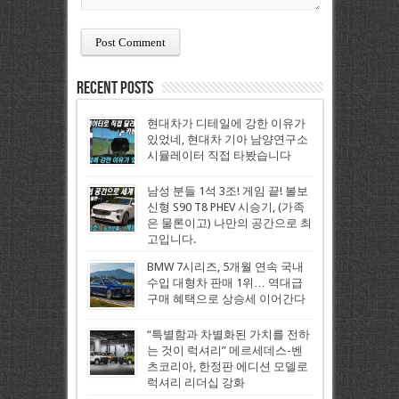
Recent Posts
현대차가 디테일에 강한 이유가
있었네, 현대차 기아 남양연구소
시뮬레이터 직접 타봤습니다
남성 분들 1석 3조! 게임 끝! 볼보
신형 S90 T8 PHEV 시승기, (가족
은 물론이고) 나만의 공간으로 최
고입니다.
BMW 7시리즈, 5개월 연속 국내
수입 대형차 판매 1위… 역대급
구매 혜택으로 상승세 이어간다
“특별함과 차별화된 가치를 전하
는 것이 럭셔리” 메르세데스-벤
츠코리아, 한정판 에디션 모델로
럭셔리 리더십 강화