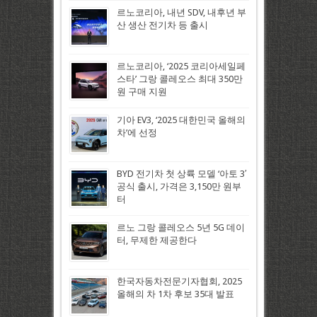
르노코리아, 내년 SDV, 내후년 부
산 생산 전기차 등 출시
르노코리아, ‘2025 코리아세일페
스타’ 그랑 콜레오스 최대 350만
원 구매 지원
기아 EV3, ‘2025 대한민국 올해의
차’에 선정
BYD 전기차 첫 상륙 모델 ‘아토 3′
공식 출시, 가격은 3,150만 원부
터
르노 그랑 콜레오스 5년 5G 데이
터, 무제한 제공한다
한국자동차전문기자협회, 2025
올해의 차 1차 후보 35대 발표