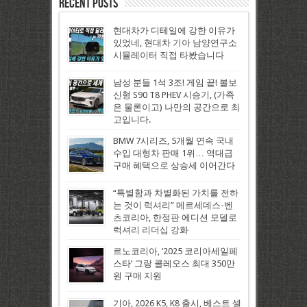
Recent Posts
현대차가 디테일에 강한 이유가
있었네, 현대차 기아 남양연구소
시뮬레이터 직접 타봤습니다
남성 분들 1석 3조! 게임 끝! 볼보
신형 S90 T8 PHEV 시승기, (가족
은 물론이고) 나만의 공간으로 최
고입니다.
BMW 7시리즈, 5개월 연속 국내
수입 대형차 판매 1위… 역대급
구매 혜택으로 상승세 이어간다
“특별함과 차별화된 가치를 전하
는 것이 럭셔리” 메르세데스-벤
츠코리아, 한정판 에디션 모델로
럭셔리 리더십 강화
르노코리아, ‘2025 코리아세일페
스타’ 그랑 콜레오스 최대 350만
원 구매 지원
기아, 2026 K5, K8 출시, 베스트 셀