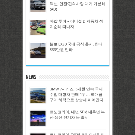
렉션, 안전·편의사양 대거 기본화
(AD)
자칼 투어 – 이니셜 D 자동차 성
지순례 떠나자
볼보 EX30 국내 공식 출시, 최대
333만원 인하
News
BMW 7시리즈, 5개월 연속 국내
수입 대형차 판매 1위… 역대급
구매 혜택으로 상승세 이어간다
르노코리아, 내년 SDV, 내후년 부
산 생산 전기차 등 출시
르노코리아, ‘2025 코리아세일페