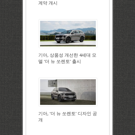
계약 개시
기아, 상품성 개선한 4세대 모
델 ‘더 뉴 쏘렌토’ 출시
기아, ‘더 뉴 쏘렌토’ 디자인 공
개