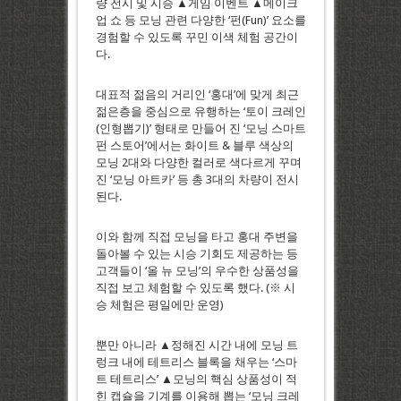
량 전시 및 시승 ▲게임 이벤트 ▲메이크
업 쇼 등 모닝 관련 다양한 ‘펀(Fun)’ 요소를
경험할 수 있도록 꾸민 이색 체험 공간이
다.
대표적 젊음의 거리인 ‘홍대’에 맞게 최근
젊은층을 중심으로 유행하는 ‘토이 크레인
(인형뽑기)’ 형태로 만들어 진 ‘모닝 스마트
펀 스토어’에서는 화이트 & 블루 색상의
모닝 2대와 다양한 컬러로 색다르게 꾸며
진 ‘모닝 아트카’ 등 총 3대의 차량이 전시
된다.
이와 함께 직접 모닝을 타고 홍대 주변을
돌아볼 수 있는 시승 기회도 제공하는 등
고객들이 ‘올 뉴 모닝’의 우수한 상품성을
직접 보고 체험할 수 있도록 했다. (※ 시
승 체험은 평일에만 운영)
뿐만 아니라 ▲정해진 시간 내에 모닝 트
렁크 내에 테트리스 블록을 채우는 ‘스마
트 테트리스’ ▲모닝의 핵심 상품성이 적
힌 캡슐을 기계를 이용해 뽑는 ‘모닝 크레