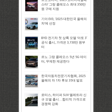
스타’ 그랑 콜레오스 최대 350만
원 구매 지원
기아 EV3, ‘2025 대한민국 올해의
차’에 선정
BYD 전기차 첫 상륙 모델 ‘아토 3′
공식 출시, 가격은 3,150만 원부
터
르노 그랑 콜레오스 5년 5G 데이
터, 무제한 제공한다
한국자동차전문기자협회, 2025
올해의 차 1차 후보 35대 발표
로터스, 하이퍼 SUV 엘레트라 신
규 모델 출시…합리적 가격으로
경쟁력 강화