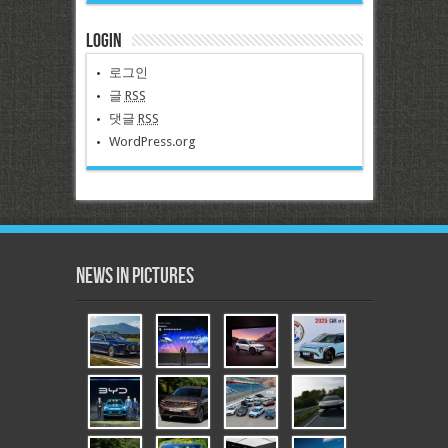
Login
로그인
글
RSS
댓글
RSS
WordPress.org
News in Pictures