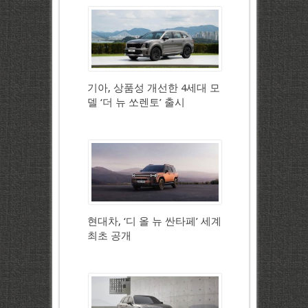
기아, 상품성 개선한 4세대 모
델 ‘더 뉴 쏘렌토’ 출시
현대차, ‘디 올 뉴 싼타페’ 세계
최초 공개