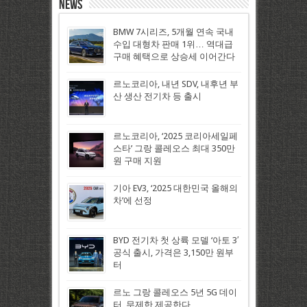
News
BMW 7시리즈, 5개월 연속 국내
수입 대형차 판매 1위… 역대급
구매 혜택으로 상승세 이어간다
르노코리아, 내년 SDV, 내후년 부
산 생산 전기차 등 출시
르노코리아, ‘2025 코리아세일페
스타’ 그랑 콜레오스 최대 350만
원 구매 지원
기아 EV3, ‘2025 대한민국 올해의
차’에 선정
BYD 전기차 첫 상륙 모델 ‘아토 3′
공식 출시, 가격은 3,150만 원부
터
르노 그랑 콜레오스 5년 5G 데이
터, 무제한 제공한다