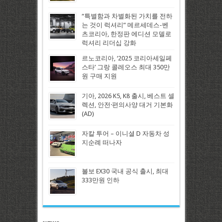
“특별함과 차별화된 가치를 전하
는 것이 럭셔리” 메르세데스-벤
츠코리아, 한정판 에디션 모델로
럭셔리 리더십 강화
르노코리아, ‘2025 코리아세일페
스타’ 그랑 콜레오스 최대 350만
원 구매 지원
기아, 2026 K5, K8 출시, 베스트 셀
렉션, 안전·편의사양 대거 기본화
(AD)
자칼 투어 – 이니셜 D 자동차 성
지순례 떠나자
볼보 EX30 국내 공식 출시, 최대
333만원 인하