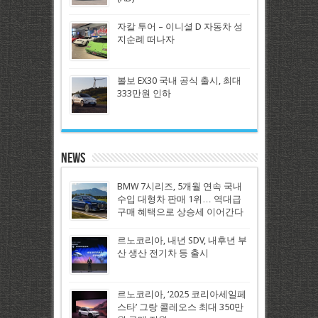
자칼 투어 – 이니셜 D 자동차 성
지순례 떠나자
볼보 EX30 국내 공식 출시, 최대
333만원 인하
News
BMW 7시리즈, 5개월 연속 국내
수입 대형차 판매 1위… 역대급
구매 혜택으로 상승세 이어간다
르노코리아, 내년 SDV, 내후년 부
산 생산 전기차 등 출시
르노코리아, ‘2025 코리아세일페
스타’ 그랑 콜레오스 최대 350만