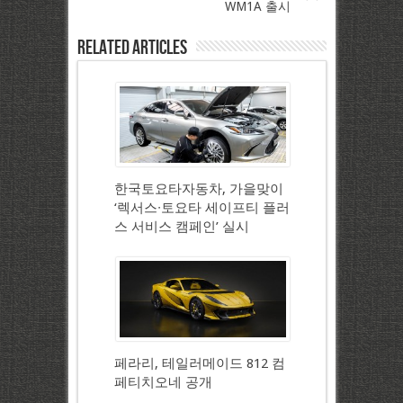
WM1A 출시
Related Articles
한국토요타자동차, 가을맞이
‘렉서스∙토요타 세이프티 플러
스 서비스 캠페인’ 실시
페라리, 테일러메이드 812 컴
페티치오네 공개