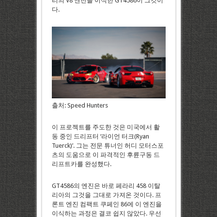
리의 V8 엔진을 이식한 GT4586이 그것이
다.
출처: Speed Hunters
이 프로젝트를 주도한 것은 미국에서 활
동 중인 드리프터 ‘라이언 터크(Ryan
Tuerck)’. 그는 전문 튜너인 허디 모터스포
츠의 도움으로 이 파격적인 후륜구동 드
리프트카를 완성했다.
GT4586의 엔진은 바로 페라리 458 이탈
리아의 그것을 그대로 가져온 것이다. 프
론트 엔진 컴팩트 쿠페인 86에 이 엔진을
이식하는 과정은 결코 쉽지 않았다. 우선