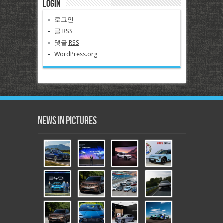
Login
로그인
글
RSS
댓글
RSS
WordPress.org
News in Pictures