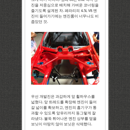
진을 저중심으로 배치해 가벼운 코너링을
즐기도록 설계된 차. 페라리의 4.5L V8 엔
진이 들어가기에는 엔진룸이 너무나도 비
좁았던 것.
우선 개발진은 과감하게 앞 휠하우스를
넓혔다. 앞 트레드를 확장해 엔진이 들어
갈 넓이를 확보하고, 엔진의 흡기구가 통
과할 수 있도록 앞유리까지 동그랗게 잘
라냈다. 불쑥 튀어나온 엔진 상부를 덮을
보닛이 마땅치 않아 보닛은 삭제했다.