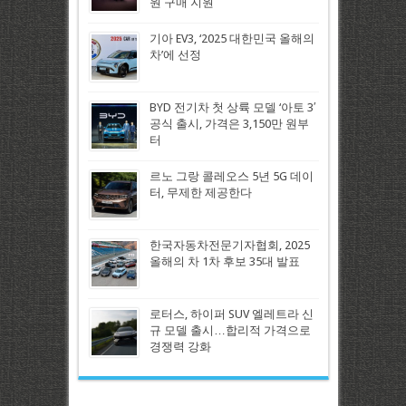
원 구매 지원
기아 EV3, ‘2025 대한민국 올해의
차’에 선정
BYD 전기차 첫 상륙 모델 ‘아토 3′
공식 출시, 가격은 3,150만 원부
터
르노 그랑 콜레오스 5년 5G 데이
터, 무제한 제공한다
한국자동차전문기자협회, 2025
올해의 차 1차 후보 35대 발표
로터스, 하이퍼 SUV 엘레트라 신
규 모델 출시…합리적 가격으로
경쟁력 강화