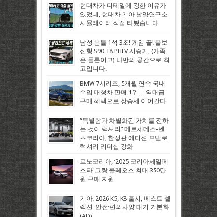
현대차가 디테일에 강한 이유가
있었네, 현대차 기아 남양연구소
시뮬레이터 직접 타봤습니다
남성 분들 1석 3조! 게임 끝! 볼보
신형 S90 T8 PHEV 시승기, (가족
은 물론이고) 나만의 공간으로 최
고입니다.
BMW 7시리즈, 5개월 연속 국내
수입 대형차 판매 1위… 역대급
구매 혜택으로 상승세 이어간다
“특별함과 차별화된 가치를 전하
는 것이 럭셔리” 메르세데스-벤
츠코리아, 한정판 에디션 모델로
럭셔리 리더십 강화
르노코리아, ‘2025 코리아세일페
스타’ 그랑 콜레오스 최대 350만
원 구매 지원
기아, 2026 K5, K8 출시, 베스트 셀
렉션, 안전·편의사양 대거 기본화
(AD)