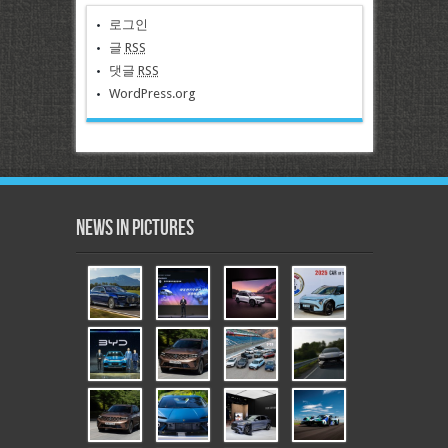
로그인
글
RSS
댓글
RSS
WordPress.org
News in Pictures