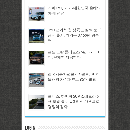
기아 EV3, ‘2025 대한민국 올해의
차’에 선정
BYD 전기차 첫 상륙 모델 ‘아토 3′
공식 출시, 가격은 3,150만 원부
터
르노 그랑 콜레오스 5년 5G 데이
터, 무제한 제공한다
한국자동차전문기자협회, 2025
올해의 차 1차 후보 35대 발표
로터스, 하이퍼 SUV 엘레트라 신
규 모델 출시…합리적 가격으로
경쟁력 강화
Login