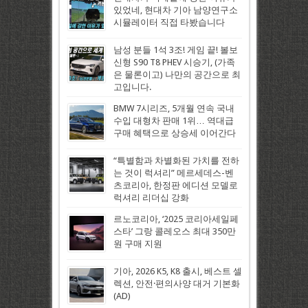
있었네, 현대차 기아 남양연구소
시뮬레이터 직접 타봤습니다
남성 분들 1석 3조! 게임 끝! 볼보
신형 S90 T8 PHEV 시승기, (가족
은 물론이고) 나만의 공간으로 최
고입니다.
BMW 7시리즈, 5개월 연속 국내
수입 대형차 판매 1위… 역대급
구매 혜택으로 상승세 이어간다
“특별함과 차별화된 가치를 전하
는 것이 럭셔리” 메르세데스-벤
츠코리아, 한정판 에디션 모델로
럭셔리 리더십 강화
르노코리아, ‘2025 코리아세일페
스타’ 그랑 콜레오스 최대 350만
원 구매 지원
기아, 2026 K5, K8 출시, 베스트 셀
렉션, 안전·편의사양 대거 기본화
(AD)