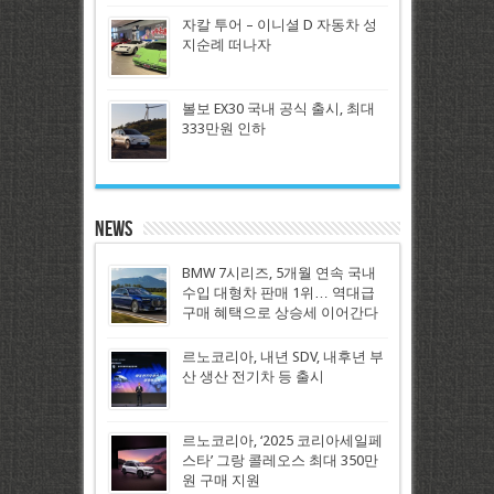
자칼 투어 – 이니셜 D 자동차 성
지순례 떠나자
볼보 EX30 국내 공식 출시, 최대
333만원 인하
News
BMW 7시리즈, 5개월 연속 국내
수입 대형차 판매 1위… 역대급
구매 혜택으로 상승세 이어간다
르노코리아, 내년 SDV, 내후년 부
산 생산 전기차 등 출시
르노코리아, ‘2025 코리아세일페
스타’ 그랑 콜레오스 최대 350만
원 구매 지원