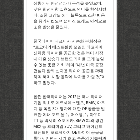
상황에서 안정성과 내구성을 높였으며,
낮은 회전저항 실현으로 연비를 향상시켰
다. 또한 고강도 센터 블록으로 조향 반응
을 증가시켰으며 넓어진 트레드 면적으로
소음 발생을 줄였다.
한국타이어 대표이사 서승화 부회장은
“토요타의 베스트셀링 모델인 타코마에
신차용 타이어를 공급한 것은 북미 시장
내 매출 상승과 브랜드 가치를 크게 높일
수 있는 좋은 기회”라며 “내년 미국 공장
건설과 함께 신차용 타이어 공급을 확대
하며 북미 시장 공략에 박차를 가할 것”이
라고 말했다.
한편 한국타이어는 2013년 국내 타이어
기업 최초로 메르세데스벤츠, BMW, 아우
디 등 독일 3대 명차에 대한 OE 공급을 발
표한 이래 포드 올 뉴 머스탱, 뉴 아우디
TT 등 럭셔리 스포츠카, BMW X5와 링컨
MKX 등 프리미엄 SUV, 그리고 하이엔드
브랜드인 포르쉐까지 OE 타이어 공급을
확대시키면서 세계 최고 수준의 기술력과