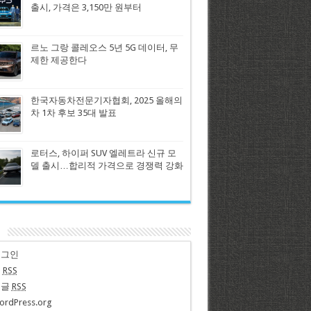
출시, 가격은 3,150만 원부터
르노 그랑 콜레오스 5년 5G 데이터, 무
제한 제공한다
한국자동차전문기자협회, 2025 올해의
차 1차 후보 35대 발표
로터스, 하이퍼 SUV 엘레트라 신규 모
델 출시…합리적 가격으로 경쟁력 강화
n
로그인
글
RSS
댓글
RSS
ordPress.org