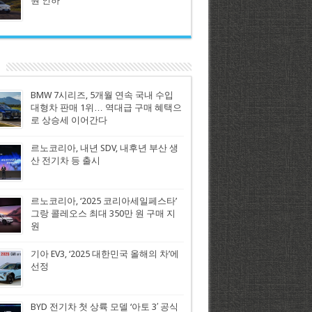
원 인하
BMW 7시리즈, 5개월 연속 국내 수입
대형차 판매 1위… 역대급 구매 혜택으
로 상승세 이어간다
르노코리아, 내년 SDV, 내후년 부산 생
산 전기차 등 출시
르노코리아, ‘2025 코리아세일페스타’
그랑 콜레오스 최대 350만 원 구매 지
원
기아 EV3, ‘2025 대한민국 올해의 차’에
선정
BYD 전기차 첫 상륙 모델 ‘아토 3′ 공식