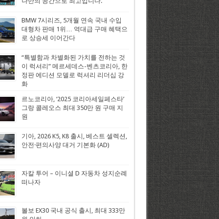
나만의 공간으로 최고입니다.
BMW 7시리즈, 5개월 연속 국내 수입
대형차 판매 1위… 역대급 구매 혜택으
로 상승세 이어간다
“특별함과 차별화된 가치를 전하는 것
이 럭셔리” 메르세데스-벤츠코리아, 한
정판 에디션 모델로 럭셔리 리더십 강
화
르노코리아, ‘2025 코리아세일페스타’
그랑 콜레오스 최대 350만 원 구매 지
원
기아, 2026 K5, K8 출시, 베스트 셀렉션,
안전·편의사양 대거 기본화 (AD)
자칼 투어 – 이니셜 D 자동차 성지순례
떠나자
볼보 EX30 국내 공식 출시, 최대 333만