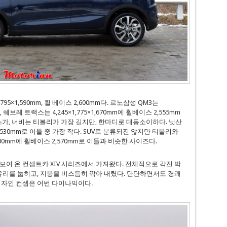
5×1,590mm, 휠 베이스 2,600mm다. 르노삼성 QM3는
m, 쉐보레 트랙스는 4,245×1,775×1,670mm에 휠베이스 2,555mm
스가, 너비는 티볼리가 가장 길지만, 한마디로 대동소이하다. 닛산
스 2,530mm로 이들 중 가장 작다. SUV로 분류되진 않지만 티볼리와
,600mm에 휠베이스 2,570mm로 이들과 비슷한 사이즈다.
보여 온 컨셉트카 XIV 시리즈에서 가져왔다. 전체적으로 각진 박
 유리를 눕히고, 지붕을 비스듬히 깎아 내렸다. 단단하면서도 경쾌
디자인 컨셉은 어번 다이나믹이다.