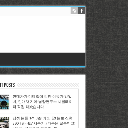
nt Posts
현대차가 디테일에 강한 이유가 있었
네, 현대차 기아 남양연구소 시뮬레이
터 직접 타봤습니다
남성 분들 1석 3조! 게임 끝! 볼보 신형
S90 T8 PHEV 시승기, (가족은 물론이고)