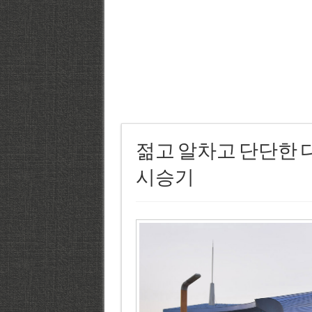
젊고 알차고 단단한 
시승기