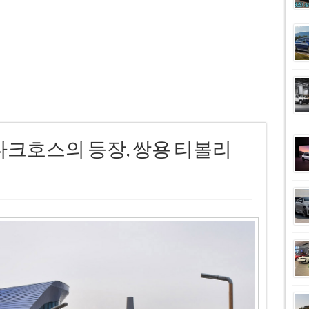
다크호스의 등장, 쌍용 티볼리