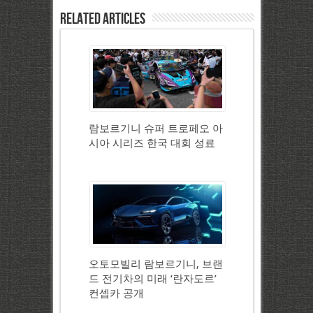
Related Articles
람보르기니 슈퍼 트로페오 아
시아 시리즈 한국 대회 성료
오토모빌리 람보르기니, 브랜
드 전기차의 미래 ‘란자도르’
컨셉카 공개