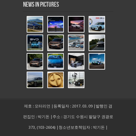
News in Pictures
제호 : 모터리언 |등록일자 : 2017. 03. 09 |발행인 겸
편집인 : 박기돈 |주소 : 경기도 수원시 팔달구 권광로
373, (103-2604) |청소년보호책임자 : 박기돈 |