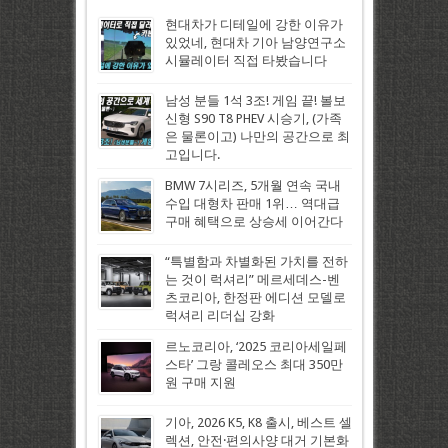
현대차가 디테일에 강한 이유가
있었네, 현대차 기아 남양연구소
시뮬레이터 직접 타봤습니다
남성 분들 1석 3조! 게임 끝! 볼보
신형 S90 T8 PHEV 시승기, (가족
은 물론이고) 나만의 공간으로 최
고입니다.
BMW 7시리즈, 5개월 연속 국내
수입 대형차 판매 1위… 역대급
구매 혜택으로 상승세 이어간다
“특별함과 차별화된 가치를 전하
는 것이 럭셔리” 메르세데스-벤
츠코리아, 한정판 에디션 모델로
럭셔리 리더십 강화
르노코리아, ‘2025 코리아세일페
스타’ 그랑 콜레오스 최대 350만
원 구매 지원
기아, 2026 K5, K8 출시, 베스트 셀
렉션, 안전·편의사양 대거 기본화