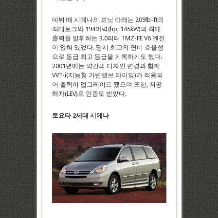
데뷔 때 시에나의 보닛 아래는 209lb-ft의
최대토크와 194마력(hp, 145kW)의 최대
출력을 발휘하는 3.0리터 1MZ-FE V6 엔진
이 얹혀 있었다. 당시 최고의 연비 효율성
으로 동급 최고 등급을 기록하기도 했다.
2001년에는 약간의 디자인 변경과 함께
VVT-i(지능형 가변밸브 타이밍)가 적용되
어 출력이 업그레이드 됐으며 또한, 저공
해차(LEV)로 인증도 받았다.
토요타 2세대 시에나