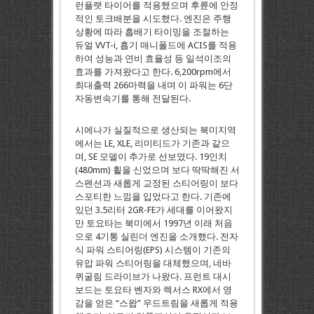
런플랫 타이어를 적용했으며 후륜에 안정
적인 토크배분을 시도했다. 엔진은 주행
상황에 따라 흡배기 타이밍을 조절하는
듀얼 VVT-i, 흡기 매니폴드에 ACIS를 적용
하여 성능과 연비 효율성 등 일석이조의
효과를 가져왔다고 한다. 6,200rpm에서
최대출력 266마력을 내며 이 파워는 6단
자동변속기를 통해 전달된다.
시에나가 실질적으로 생산되는 북미지역
에서는 LE, XLE, 리미티드가 기존과 같으
며, SE 모델이 추가로 선보였다. 19인치
(480mm) 휠을 신었으며 보다 딱딱해진 서
스펜션과 새롭게 교정된 스티어링이 보다
스포티한 느낌을 입었다고 한다. 기존에
있던 3.5리터 2GR-FE가 세대를 이어왔지
만 토요타는 북미에서 1997년 이래 처음
으로 4기통 실린더 엔진을 소개했다. 전자
식 파워 스티어링(EPS) 시스템이 기존의
유압 파워 스티어링을 대체했으며, 네바
퀴굴림 드라이브가 나왔다. 프런트 대시
보드는 토요타 벤자와 렉서스 RX에서 영
감을 얻은 “스왑” 우드트림을 새롭게 적용