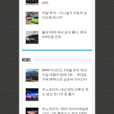
(AD)
자칼 투어 – 이니셜 D 자동차 성
지순례 떠나자
볼보 EX30 국내 공식 출시, 최대
333만원 인하
News
BMW 7시리즈, 5개월 연속 국내
수입 대형차 판매 1위… 역대급
구매 혜택으로 상승세 이어간다
르노코리아, 내년 SDV, 내후년 부
산 생산 전기차 등 출시
르노코리아, ‘2025 코리아세일페
스타’ 그랑 콜레오스 최대 350만