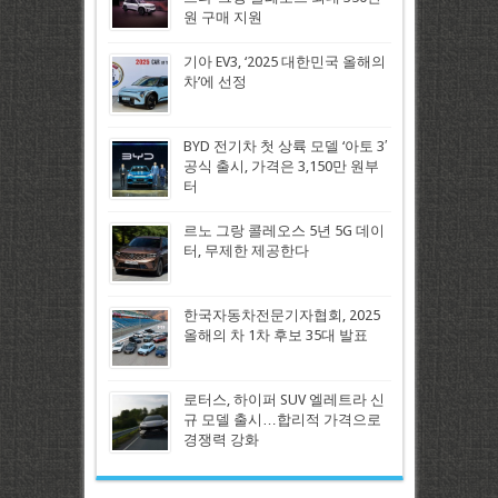
원 구매 지원
기아 EV3, ‘2025 대한민국 올해의
차’에 선정
BYD 전기차 첫 상륙 모델 ‘아토 3′
공식 출시, 가격은 3,150만 원부
터
르노 그랑 콜레오스 5년 5G 데이
터, 무제한 제공한다
한국자동차전문기자협회, 2025
올해의 차 1차 후보 35대 발표
로터스, 하이퍼 SUV 엘레트라 신
규 모델 출시…합리적 가격으로
경쟁력 강화