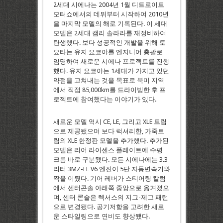
2세대 시에나는 2004년 1월 디트로이트
모터쇼에서의 데뷔부터 시작하여 2010년
을 마지막 모델의 해로 기록된다. 이 세대
모델은 2세대 캠리 솔라라를 재정비하여
탄생했다. 보다 성공적인 개발을 위해 토
요타는 유지 요코야를 엔지니어 총괄로
임명하여 새로운 시에나 프로젝트를 진행
했다. 유지 요코야는 1세대가 가지고 있던
약점을 고쳐내는 것을 목표로 북미 지역
에서 직접 85,000km를 드라이빙한 후 프
로젝트에 참여했다는 이야기가 있다.
새로운 모델 역시 CE, LE, 그리고 XLE 트림
으로 제공됐으며 보다 럭셔리한, 가죽트
림의 XLE 한정판 모델을 추가했다. 추가된
모델은 리어 라이센스 플레이트에 수평
크롬 바로 구분됐다. 모든 시에나에는 3.3
리터 3MZ-FE V6 엔진이 5단 자동변속기와
짝을 이뤘다. 기어 레버가 스티어링 칼럼
에서 센터콘솔 아래쪽 중앙으로 옮겨졌으
며, 센터 콘솔은 렉서스의 지그-제그 패턴
으로 변경됐다. 공기저항을 고려한 새로
운 스타일링으로 연비도 향상됐다.