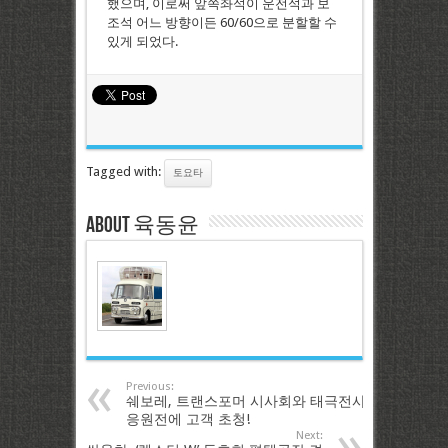
했으며, 이로써 앞쪽좌석이 운전석과 보
조석 어느 방향이든 60/60으로 분할할 수
있게 되었다.
Tagged with:
토요타
About 육동윤
Previous:
쉐보레, 트랜스포머 시사회와 태극전사
응원전에 고객 초청!
Next: