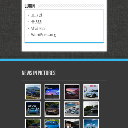
Login
로그인
글
RSS
댓글
RSS
WordPress.org
News in Pictures