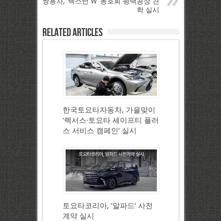
쌍용차, ‘렉스턴 W’ 동호회 평택공장 견
학 실시
Related Articles
한국토요타자동차, 가을맞이
‘렉서스∙토요타 세이프티 플러
스 서비스 캠페인’ 실시
토요타코리아, ‘알파드’ 사전
계약 실시