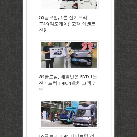
GS글로벌, 1톤 전기트럭
‘T4K(티포케이)’ 고객 이벤트
진행
GS글로벌, 베일벗은 BYD 1톤
전기트럭 T4K, 1호차 고객 인
도
GS글로벌, T4K 커피트럭 선