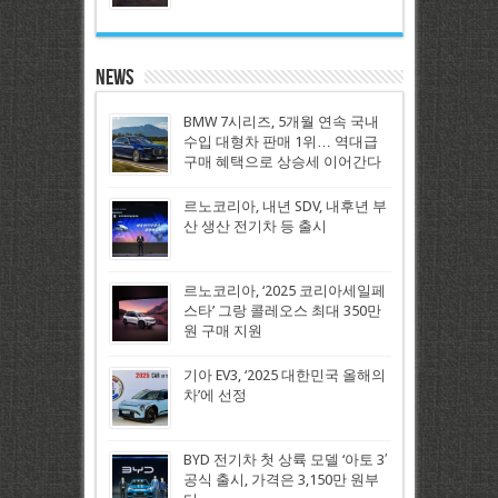
News
BMW 7시리즈, 5개월 연속 국내
수입 대형차 판매 1위… 역대급
구매 혜택으로 상승세 이어간다
르노코리아, 내년 SDV, 내후년 부
산 생산 전기차 등 출시
르노코리아, ‘2025 코리아세일페
스타’ 그랑 콜레오스 최대 350만
원 구매 지원
기아 EV3, ‘2025 대한민국 올해의
차’에 선정
BYD 전기차 첫 상륙 모델 ‘아토 3′
공식 출시, 가격은 3,150만 원부