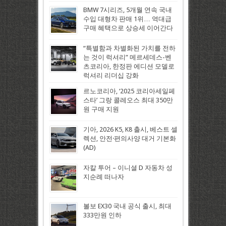
BMW 7시리즈, 5개월 연속 국내
수입 대형차 판매 1위… 역대급
구매 혜택으로 상승세 이어간다
“특별함과 차별화된 가치를 전하
는 것이 럭셔리” 메르세데스-벤
츠코리아, 한정판 에디션 모델로
럭셔리 리더십 강화
르노코리아, ‘2025 코리아세일페
스타’ 그랑 콜레오스 최대 350만
원 구매 지원
기아, 2026 K5, K8 출시, 베스트 셀
렉션, 안전·편의사양 대거 기본화
(AD)
자칼 투어 – 이니셜 D 자동차 성
지순례 떠나자
볼보 EX30 국내 공식 출시, 최대
333만원 인하