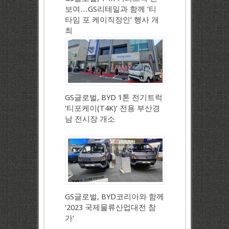
보여…GS리테일과 함께 ‘티
타임 포 케이직장인’ 행사 개
최
GS글로벌, BYD 1톤 전기트럭
‘티포케이(T4K)’ 전용 부산경
남 전시장 개소
GS글로벌, BYD코리아와 함께
‘2023 국제물류산업대전 참
가’