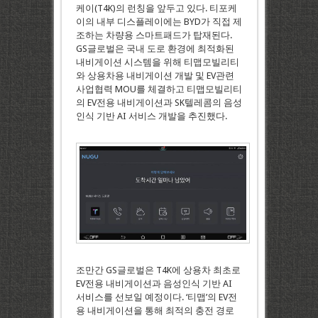
케이(T4K)의 런칭을 앞두고 있다. 티포케
이의 내부 디스플레이에는 BYD가 직접 제
조하는 차량용 스마트패드가 탑재된다.
GS글로벌은 국내 도로 환경에 최적화된
내비게이션 시스템을 위해 티맵모빌리티
와 상용차용 내비게이션 개발 및 EV관련
사업협력 MOU를 체결하고 티맵모빌리티
의 EV전용 내비게이션과 SK텔레콤의 음성
인식 기반 AI 서비스 개발을 추진했다.
조만간 GS글로벌은 T4K에 상용차 최초로
EV전용 내비게이션과 음성인식 기반 AI
서비스를 선보일 예정이다. ‘티맵’의 EV전
용 내비게이션을 통해 최적의 충전 경로