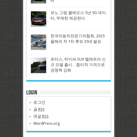
터
르노 그랑 콜레오스 5년 5G 데이
터, 무제한 제공한다
한국자동차전문기자협회, 2025
올해의 차 1차 후보 35대 발표
로터스, 하이퍼 SUV 엘레트라 신
규 모델 출시…합리적 가격으로
경쟁력 강화
Login
로그인
글
RSS
댓글
RSS
WordPress.org