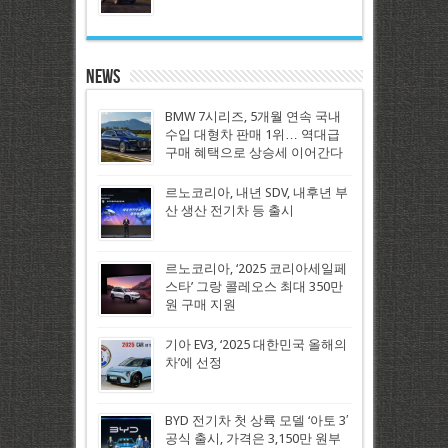
News
BMW 7시리즈, 5개월 연속 국내
수입 대형차 판매 1위… 역대급
구매 혜택으로 상승세 이어간다
르노코리아, 내년 SDV, 내후년 부
산 생산 전기차 등 출시
르노코리아, ‘2025 코리아세일페
스타’ 그랑 콜레오스 최대 350만
원 구매 지원
기아 EV3, ‘2025 대한민국 올해의
차’에 선정
BYD 전기차 첫 상륙 모델 ‘아토 3′
공식 출시, 가격은 3,150만 원부