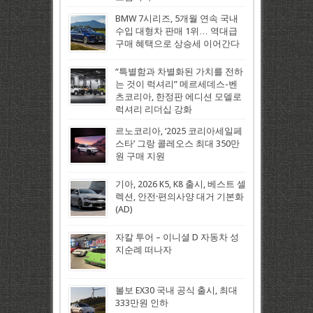
BMW 7시리즈, 5개월 연속 국내
수입 대형차 판매 1위… 역대급
구매 혜택으로 상승세 이어간다
“특별함과 차별화된 가치를 전하
는 것이 럭셔리” 메르세데스-벤
츠코리아, 한정판 에디션 모델로
럭셔리 리더십 강화
르노코리아, ‘2025 코리아세일페
스타’ 그랑 콜레오스 최대 350만
원 구매 지원
기아, 2026 K5, K8 출시, 베스트 셀
렉션, 안전·편의사양 대거 기본화
(AD)
자칼 투어 – 이니셜 D 자동차 성
지순례 떠나자
볼보 EX30 국내 공식 출시, 최대
333만원 인하