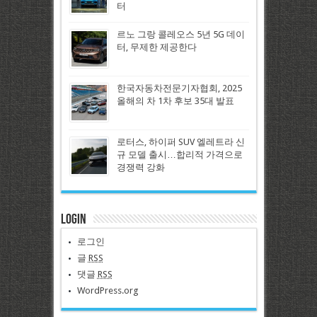
터
르노 그랑 콜레오스 5년 5G 데이
터, 무제한 제공한다
한국자동차전문기자협회, 2025
올해의 차 1차 후보 35대 발표
로터스, 하이퍼 SUV 엘레트라 신
규 모델 출시…합리적 가격으로
경쟁력 강화
Login
로그인
글
RSS
댓글
RSS
WordPress.org