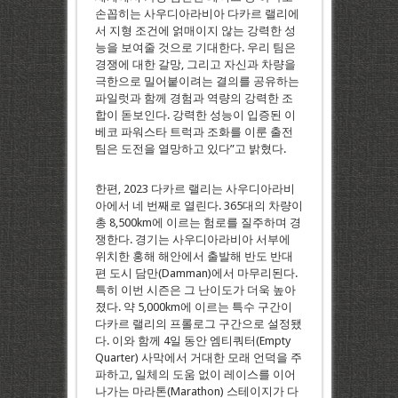
손꼽히는 사우디아라비아 다카르 랠리에
서 지형 조건에 얽매이지 않는 강력한 성
능을 보여줄 것으로 기대한다. 우리 팀은
경쟁에 대한 갈망, 그리고 자신과 차량을
극한으로 밀어붙이려는 결의를 공유하는
파일럿과 함께 경험과 역량의 강력한 조
합이 돋보인다. 강력한 성능이 입증된 이
베코 파워스타 트럭과 조화를 이룬 출전
팀은 도전을 열망하고 있다”고 밝혔다.
한편, 2023 다카르 랠리는 사우디아라비
아에서 네 번째로 열린다. 365대의 차량이
총 8,500km에 이르는 험로를 질주하며 경
쟁한다. 경기는 사우디아라비아 서부에
위치한 홍해 해안에서 출발해 반도 반대
편 도시 담만(Damman)에서 마무리된다.
특히 이번 시즌은 그 난이도가 더욱 높아
졌다. 약 5,000km에 이르는 특수 구간이
다카르 랠리의 프롤로그 구간으로 설정됐
다. 이와 함께 4일 동안 엠티쿼터(Empty
Quarter) 사막에서 거대한 모래 언덕을 주
파하고, 일체의 도움 없이 레이스를 이어
나가는 마라톤(Marathon) 스테이지가 다