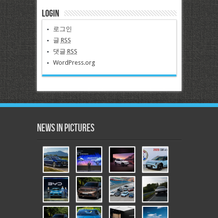
Login
로그인
글
RSS
댓글
RSS
WordPress.org
News in Pictures