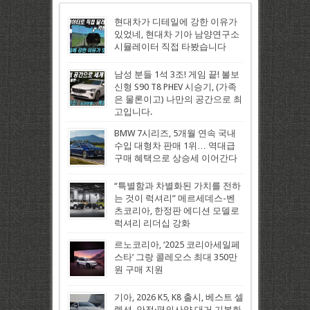
현대차가 디테일에 강한 이유가
있었네, 현대차 기아 남양연구소
시뮬레이터 직접 타봤습니다
남성 분들 1석 3조! 게임 끝! 볼보
신형 S90 T8 PHEV 시승기, (가족
은 물론이고) 나만의 공간으로 최
고입니다.
BMW 7시리즈, 5개월 연속 국내
수입 대형차 판매 1위… 역대급
구매 혜택으로 상승세 이어간다
“특별함과 차별화된 가치를 전하
는 것이 럭셔리” 메르세데스-벤
츠코리아, 한정판 에디션 모델로
럭셔리 리더십 강화
르노코리아, ‘2025 코리아세일페
스타’ 그랑 콜레오스 최대 350만
원 구매 지원
기아, 2026 K5, K8 출시, 베스트 셀
렉션, 안전·편의사양 대거 기본화