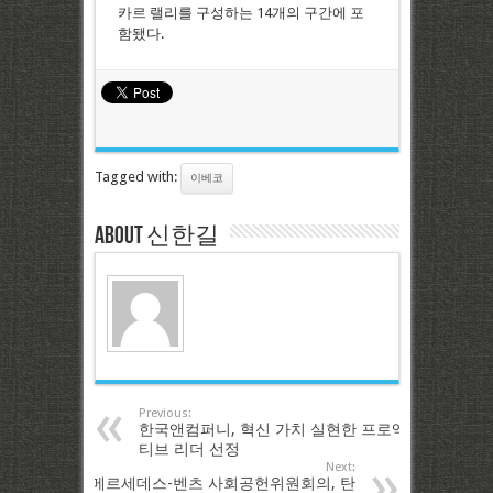
카르 랠리를 구성하는 14개의 구간에 포
함됐다.
Tagged with:
이베코
About 신한길
Previous:
한국앤컴퍼니, 혁신 가치 실현한 프로액
티브 리더 선정
Next:
메르세데스-벤츠 사회공헌위원회의, 탄