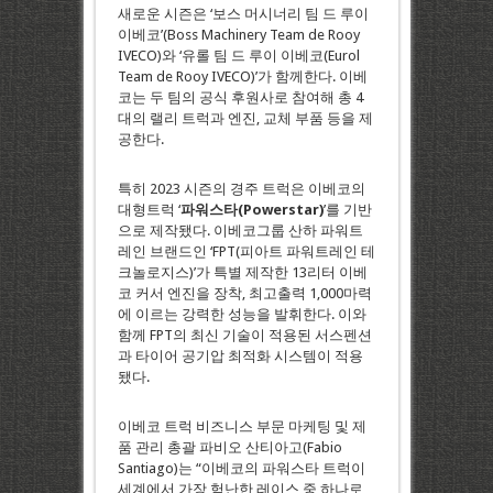
새로운 시즌은 ‘보스 머시너리 팀 드 루이
이베코’(Boss Machinery Team de Rooy
IVECO)와 ‘유롤 팀 드 루이 이베코(Eurol
Team de Rooy IVECO)’가 함께한다. 이베
코는 두 팀의 공식 후원사로 참여해 총 4
대의 랠리 트럭과 엔진, 교체 부품 등을 제
공한다.
특히 2023 시즌의 경주 트럭은 이베코의
대형트럭 ‘
파워스타
(Powerstar)
’를 기반
으로 제작됐다. 이베코그룹 산하 파워트
레인 브랜드인 ‘FPT(피아트 파워트레인 테
크놀로지스)’가 특별 제작한 13리터 이베
코 커서 엔진을 장착, 최고출력 1,000마력
에 이르는 강력한 성능을 발휘한다. 이와
함께 FPT의 최신 기술이 적용된 서스펜션
과 타이어 공기압 최적화 시스템이 적용
됐다.
이베코 트럭 비즈니스 부문 마케팅 및 제
품 관리 총괄 파비오 산티아고(Fabio
Santiago)는 “이베코의 파워스타 트럭이
세계에서 가장 험난한 레이스 중 하나로