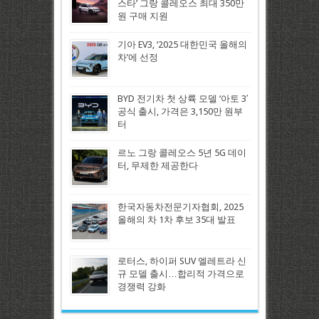
스타’ 그랑 콜레오스 최대 350만
원 구매 지원
기아 EV3, ‘2025 대한민국 올해의
차’에 선정
BYD 전기차 첫 상륙 모델 ‘아토 3′
공식 출시, 가격은 3,150만 원부
터
르노 그랑 콜레오스 5년 5G 데이
터, 무제한 제공한다
한국자동차전문기자협회, 2025
올해의 차 1차 후보 35대 발표
로터스, 하이퍼 SUV 엘레트라 신
규 모델 출시…합리적 가격으로
경쟁력 강화