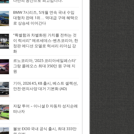
나만의 공간으로 최고입니다.
BMW 7시리즈, 5개월 연속 국내 수입
대형차 판매 1위… 역대급 구매 혜택으
로 상승세 이어간다
“특별함과 차별화된 가치를 전하는 것
이 럭셔리” 메르세데스-벤츠코리아, 한
정판 에디션 모델로 럭셔리 리더십 강
화
르노코리아, ‘2025 코리아세일페스타’
그랑 콜레오스 최대 350만 원 구매 지
원
기아, 2026 K5, K8 출시, 베스트 셀렉션,
안전·편의사양 대거 기본화 (AD)
자칼 투어 – 이니셜 D 자동차 성지순례
떠나자
볼보 EX30 국내 공식 출시, 최대 333만