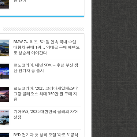
원 인하
BMW 7시리즈, 5개월 연속 국내 수입
대형차 판매 1위… 역대급 구매 혜택으
로 상승세 이어간다
르노코리아, 내년 SDV, 내후년 부산 생
산 전기차 등 출시
르노코리아, ‘2025 코리아세일페스타’
그랑 콜레오스 최대 350만 원 구매 지
원
기아 EV3, ‘2025 대한민국 올해의 차’에
선정
BYD 전기차 첫 상륙 모델 ‘아토 3′ 공식