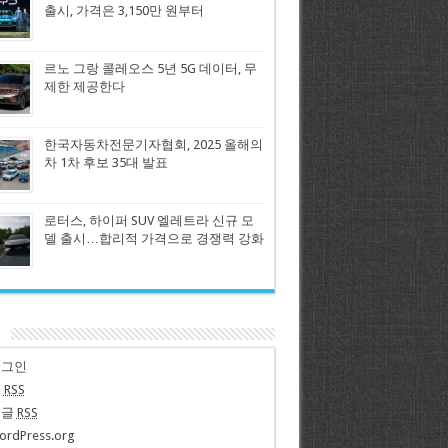
출시, 가격은 3,150만 원부터
르노 그랑 콜레오스 5년 5G 데이터, 무
제한 제공한다
한국자동차전문기자협회, 2025 올해의
차 1차 후보 35대 발표
로터스, 하이퍼 SUV 엘레트라 신규 모
델 출시…합리적 가격으로 경쟁력 강화
n
로그인
글
RSS
댓글
RSS
ordPress.org