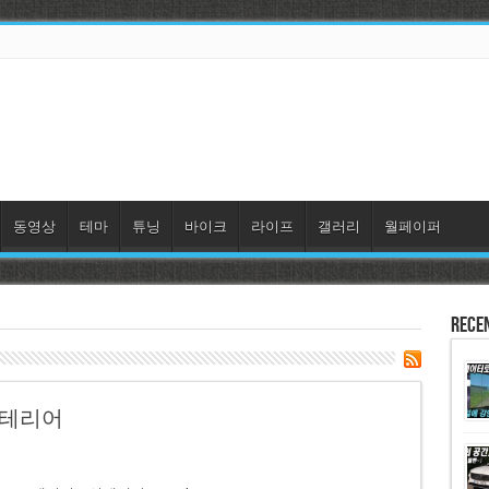
동영상
테마
튜닝
바이크
라이프
갤러리
월페이퍼
Rece
익스테리어