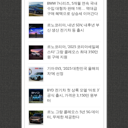
BMW 7시리즈, 5개월 연속 국내
수입 대형차 판매 1위… 역대급
구매 혜택으로 상승세 이어간다
르노코리아, 내년 SDV, 내후년 부
산 생산 전기차 등 출시
르노코리아, ‘2025 코리아세일페
스타’ 그랑 콜레오스 최대 350만
원 구매 지원
기아 EV3, ‘2025 대한민국 올해의
차’에 선정
BYD 전기차 첫 상륙 모델 ‘아토 3′
공식 출시, 가격은 3,150만 원부
터
르노 그랑 콜레오스 5년 5G 데이
터, 무제한 제공한다