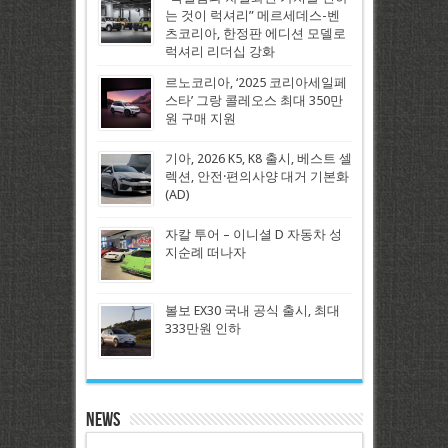
는 것이 럭셔리” 메르세데스-벤
츠코리아, 한정판 에디션 모델로
럭셔리 리더십 강화
르노코리아, ‘2025 코리아세일페
스타’ 그랑 콜레오스 최대 350만
원 구매 지원
기아, 2026 K5, K8 출시, 베스트 셀
렉션, 안전·편의사양 대거 기본화
(AD)
자칼 투어 – 이니셜 D 자동차 성
지순례 떠나자
볼보 EX30 국내 공식 출시, 최대
333만원 인하
News