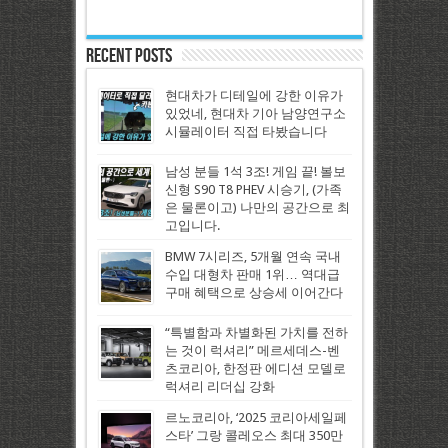
Recent Posts
현대차가 디테일에 강한 이유가
있었네, 현대차 기아 남양연구소
시뮬레이터 직접 타봤습니다
남성 분들 1석 3조! 게임 끝! 볼보
신형 S90 T8 PHEV 시승기, (가족
은 물론이고) 나만의 공간으로 최
고입니다.
BMW 7시리즈, 5개월 연속 국내
수입 대형차 판매 1위… 역대급
구매 혜택으로 상승세 이어간다
“특별함과 차별화된 가치를 전하
는 것이 럭셔리” 메르세데스-벤
츠코리아, 한정판 에디션 모델로
럭셔리 리더십 강화
르노코리아, ‘2025 코리아세일페
스타’ 그랑 콜레오스 최대 350만