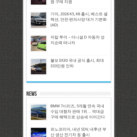
원 구매 지원
기아, 2026 K5, K8 출시, 베스트 셀
렉션, 안전·편의사양 대거 기본화
(AD)
자칼 투어 – 이니셜 D 자동차 성
지순례 떠나자
볼보 EX30 국내 공식 출시, 최대
333만원 인하
News
BMW 7시리즈, 5개월 연속 국내
수입 대형차 판매 1위… 역대급
구매 혜택으로 상승세 이어간다
르노코리아, 내년 SDV, 내후년 부
산 생산 전기차 등 출시