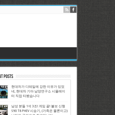
nt Posts
현대차가 디테일에 강한 이유가 있었
네, 현대차 기아 남양연구소 시뮬레이
터 직접 타봤습니다
남성 분들 1석 3조! 게임 끝! 볼보 신형
S90 T8 PHEV 시승기, (가족은 물론이고)