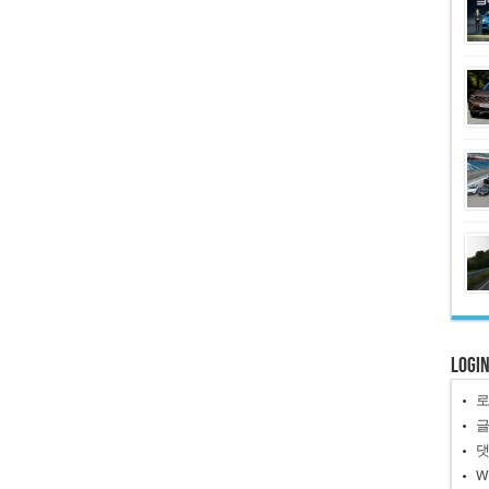
Logi
W