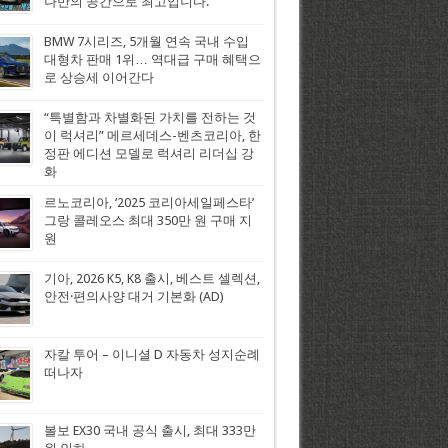
나만의 공간으로 최고입니다.
BMW 7시리즈, 5개월 연속 국내 수입
대형차 판매 1위… 역대급 구매 혜택으
로 상승세 이어간다
“특별함과 차별화된 가치를 전하는 것
이 럭셔리” 메르세데스-벤츠코리아, 한
정판 에디션 모델로 럭셔리 리더십 강
화
르노코리아, ‘2025 코리아세일페스타’
그랑 콜레오스 최대 350만 원 구매 지
원
기아, 2026 K5, K8 출시, 베스트 셀렉션,
안전·편의사양 대거 기본화 (AD)
자칼 투어 – 이니셜 D 자동차 성지순례
떠나자
볼보 EX30 국내 공식 출시, 최대 333만