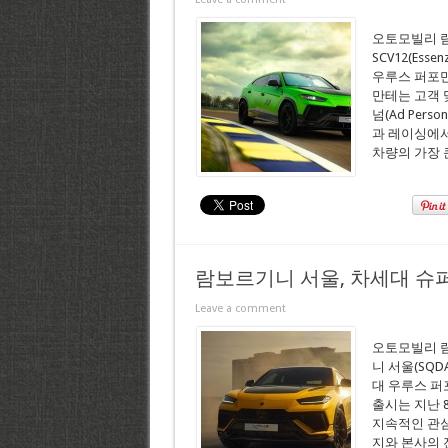
오토모빌리 람
SCV12(Ess
우루스 퍼포만테
만테는 고객
넘(Ad Per
과 레이싱에서
차량의 가장 
람보르기니 서울, 차세대 슈퍼
Leave a comment
오토모빌리 람보
니 서울(SQ
대 우루스 퍼포
출시는 지난 8
지속적인 관심
지와 본사의 