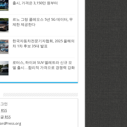
출시, 가격은 3,150만 원부터
르노 그랑 콜레오스 5년 5G 데이터, 무
제한 제공한다
한국자동차전문기자협회, 2025 올해의
차 1차 후보 35대 발표
로터스, 하이퍼 SUV 엘레트라 신규 모
델 출시…합리적 가격으로 경쟁력 강화
n
로그인
글
RSS
댓글
RSS
ordPress.org