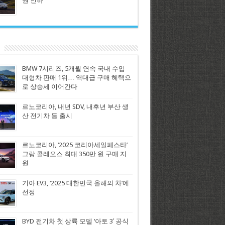
원 인하
BMW 7시리즈, 5개월 연속 국내 수입
대형차 판매 1위… 역대급 구매 혜택으
로 상승세 이어간다
르노코리아, 내년 SDV, 내후년 부산 생
산 전기차 등 출시
르노코리아, ‘2025 코리아세일페스타’
그랑 콜레오스 최대 350만 원 구매 지
원
기아 EV3, ‘2025 대한민국 올해의 차’에
선정
BYD 전기차 첫 상륙 모델 ‘아토 3′ 공식