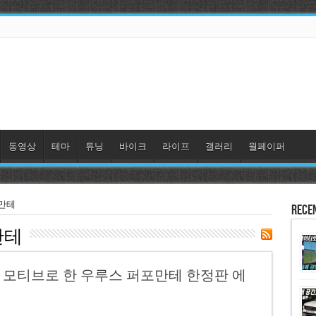
동영상
테마
튜닝
바이크
라이프
갤러리
월페이퍼
포만테
Rece
만테
′를 모티브로 한 우루스 퍼포만테 한정판 에