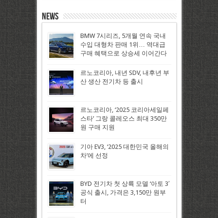
News
BMW 7시리즈, 5개월 연속 국내
수입 대형차 판매 1위… 역대급
구매 혜택으로 상승세 이어간다
르노코리아, 내년 SDV, 내후년 부
산 생산 전기차 등 출시
르노코리아, ‘2025 코리아세일페
스타’ 그랑 콜레오스 최대 350만
원 구매 지원
기아 EV3, ‘2025 대한민국 올해의
차’에 선정
BYD 전기차 첫 상륙 모델 ‘아토 3′
공식 출시, 가격은 3,150만 원부
터