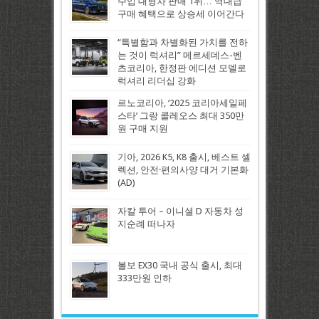
수입 대형차 판매 1위… 역대급
구매 혜택으로 상승세 이어간다
“특별함과 차별화된 가치를 전하
는 것이 럭셔리” 메르세데스-벤
츠코리아, 한정판 에디션 모델로
럭셔리 리더십 강화
르노코리아, ‘2025 코리아세일페
스타’ 그랑 콜레오스 최대 350만
원 구매 지원
기아, 2026 K5, K8 출시, 베스트 셀
렉션, 안전·편의사양 대거 기본화
(AD)
자칼 투어 – 이니셜 D 자동차 성
지순례 떠나자
볼보 EX30 국내 공식 출시, 최대
333만원 인하