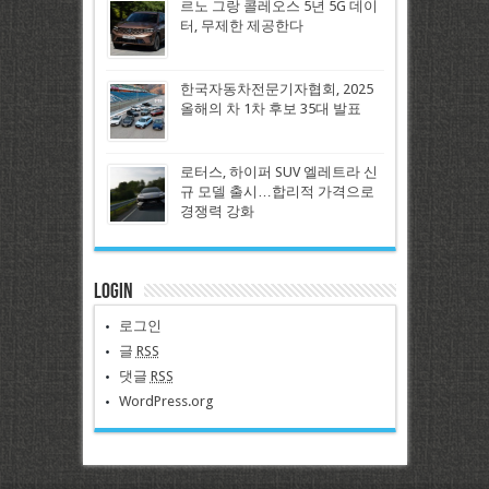
르노 그랑 콜레오스 5년 5G 데이
터, 무제한 제공한다
한국자동차전문기자협회, 2025
올해의 차 1차 후보 35대 발표
로터스, 하이퍼 SUV 엘레트라 신
규 모델 출시…합리적 가격으로
경쟁력 강화
Login
로그인
글
RSS
댓글
RSS
WordPress.org