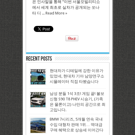
은 인사말을 통해 “이번 서울모빌리티쇼
에서 세계 최초로 실차가 공개되는 쏘나
타 디 ...
Read More »
Recent Posts
현대차가 디테일에 강한 이유가
있었네, 현대차 기아 남양연구소
시뮬레이터 직접 타봤습니다
남성 분들 1석 3조! 게임 끝! 볼보
신형 S90 T8 PHEV 시승기, (가족
은 물론이고) 나만의 공간으로 최
고입니다.
BMW 7시리즈, 5개월 연속 국내
수입 대형차 판매 1위… 역대급
구매 혜택으로 상승세 이어간다