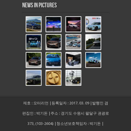
News in Pictures
제호 : 모터리언 |등록일자 : 2017. 03. 09 |발행인 겸
편집인 : 박기돈 |주소 : 경기도 수원시 팔달구 권광로
373, (103-2604) |청소년보호책임자 : 박기돈 |