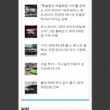
“특별함과 차별화된 가치를 전하
는 것이 럭셔리” 메르세데스-벤
츠코리아, 한정판 에디션 모델로
럭셔리 리더십 강화
르노코리아, ‘2025 코리아세일페
스타’ 그랑 콜레오스 최대 350만
원 구매 지원
기아, 2026 K5, K8 출시, 베스트 셀
렉션, 안전·편의사양 대거 기본화
(AD)
자칼 투어 – 이니셜 D 자동차 성
지순례 떠나자
볼보 EX30 국내 공식 출시, 최대
333만원 인하
News