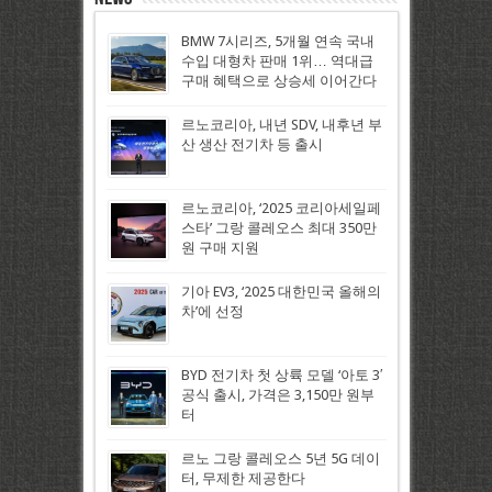
BMW 7시리즈, 5개월 연속 국내
수입 대형차 판매 1위… 역대급
구매 혜택으로 상승세 이어간다
르노코리아, 내년 SDV, 내후년 부
산 생산 전기차 등 출시
르노코리아, ‘2025 코리아세일페
스타’ 그랑 콜레오스 최대 350만
원 구매 지원
기아 EV3, ‘2025 대한민국 올해의
차’에 선정
BYD 전기차 첫 상륙 모델 ‘아토 3′
공식 출시, 가격은 3,150만 원부
터
르노 그랑 콜레오스 5년 5G 데이
터, 무제한 제공한다