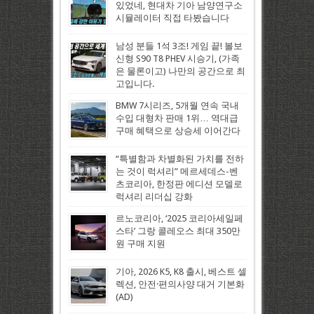
있었네, 현대차 기아 남양연구소
시뮬레이터 직접 타봤습니다
남성 분들 1석 3조! 게임 끝! 볼보
신형 S90 T8 PHEV 시승기, (가족
은 물론이고) 나만의 공간으로 최
고입니다.
BMW 7시리즈, 5개월 연속 국내
수입 대형차 판매 1위… 역대급
구매 혜택으로 상승세 이어간다
“특별함과 차별화된 가치를 전하
는 것이 럭셔리” 메르세데스-벤
츠코리아, 한정판 에디션 모델로
럭셔리 리더십 강화
르노코리아, ‘2025 코리아세일페
스타’ 그랑 콜레오스 최대 350만
원 구매 지원
기아, 2026 K5, K8 출시, 베스트 셀
렉션, 안전·편의사양 대거 기본화
(AD)