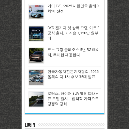
기아 EV3, ‘2025 대한민국 올해의
차’에 선정
BYD 전기차 첫 상륙 모델 ‘아토 3′
공식 출시, 가격은 3,150만 원부
터
르노 그랑 콜레오스 5년 5G 데이
터, 무제한 제공한다
한국자동차전문기자협회, 2025
올해의 차 1차 후보 35대 발표
로터스, 하이퍼 SUV 엘레트라 신
규 모델 출시…합리적 가격으로
경쟁력 강화
Login