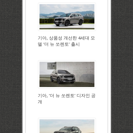
기아, 상품성 개선한 4세대 모
델 ‘더 뉴 쏘렌토’ 출시
기아, ‘더 뉴 쏘렌토’ 디자인 공
개