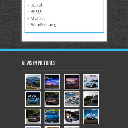
로그인
글
RSS
댓글
RSS
WordPress.org
News in Pictures