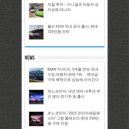
자칼 투어 – 이니셜 D 자동차 성
지순례 떠나자
볼보 EX30 국내 공식 출시, 최대
333만원 인하
News
BMW 7시리즈, 5개월 연속 국내
수입 대형차 판매 1위… 역대급
구매 혜택으로 상승세 이어간다
르노코리아, 내년 SDV, 내후년 부
산 생산 전기차 등 출시
르노코리아, ‘2025 코리아세일페
스타’ 그랑 콜레오스 최대 350만
원 구매 지원