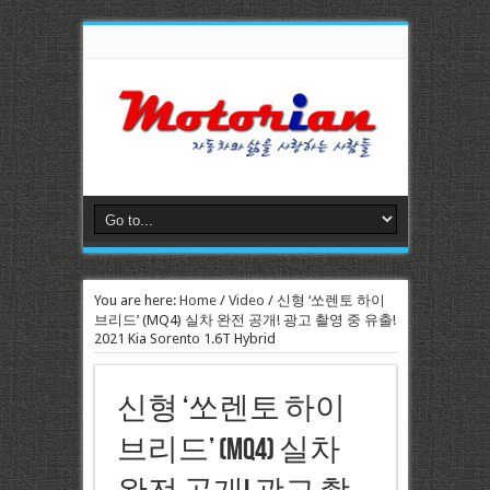
You are here:
Home
/
Video
/
신형 ‘쏘렌토 하이
브리드’ (MQ4) 실차 완전 공개! 광고 촬영 중 유출!
2021 Kia Sorento 1.6T Hybrid
신형 ‘쏘렌토 하이
브리드’ (MQ4) 실차