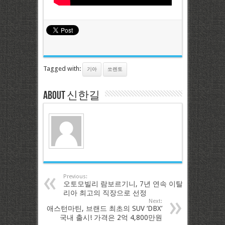
Tagged with:
기아
쏘렌토
About 신한길
Previous:
오토모빌리 람보르기니, 7년 연속 이탈
리아 최고의 직장으로 선정
Next:
애스턴마틴, 브랜드 최초의 SUV ‘DBX’
국내 출시! 가격은 2억 4,800만원