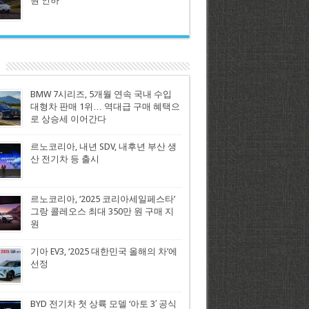
원 인하
BMW 7시리즈, 5개월 연속 국내 수입
대형차 판매 1위… 역대급 구매 혜택으
로 상승세 이어간다
르노코리아, 내년 SDV, 내후년 부산 생
산 전기차 등 출시
르노코리아, ‘2025 코리아세일페스타’
그랑 콜레오스 최대 350만 원 구매 지
원
기아 EV3, ‘2025 대한민국 올해의 차’에
선정
BYD 전기차 첫 상륙 모델 ‘아토 3′ 공식