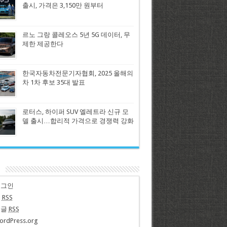
출시, 가격은 3,150만 원부터
르노 그랑 콜레오스 5년 5G 데이터, 무
제한 제공한다
한국자동차전문기자협회, 2025 올해의
차 1차 후보 35대 발표
로터스, 하이퍼 SUV 엘레트라 신규 모
델 출시…합리적 가격으로 경쟁력 강화
n
로그인
글
RSS
댓글
RSS
ordPress.org