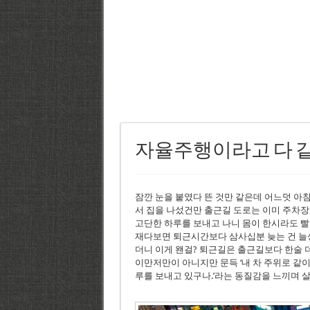
자율주행이라고 다 같
잠깐 눈을 붙였다 뜬 것만 같은데 어느덧 아침
서 집을 나섰건만 출근길 도로는 이미 주차장
고단한 하루를 보내고 나니 몸이 한시라도 빨
재다보면 퇴근시간보다 삼사십분 늦는 건 늘상
더니 이게 왠걸? 퇴근길은 출근길보다 한술 더
이만저만이 아니지만 문득 ‘내 차 주위로 같이
루를 보내고 있구나.’라는 동질감을 느끼며 살