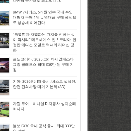
나만의 공간으로 최고입니다.
BMW 7시리즈, 5개월 연속 국내 수입
대형차 판매 1위… 역대급 구매 혜택으
로 상승세 이어간다
“특별함과 차별화된 가치를 전하는 것
이 럭셔리” 메르세데스-벤츠코리아, 한
정판 에디션 모델로 럭셔리 리더십 강
화
르노코리아, ‘2025 코리아세일페스타’
그랑 콜레오스 최대 350만 원 구매 지
원
기아, 2026 K5, K8 출시, 베스트 셀렉션,
안전·편의사양 대거 기본화 (AD)
자칼 투어 – 이니셜 D 자동차 성지순례
떠나자
볼보 EX30 국내 공식 출시, 최대 333만