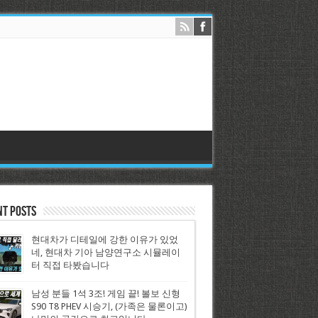
nt Posts
현대차가 디테일에 강한 이유가 있었
네, 현대차 기아 남양연구소 시뮬레이
터 직접 타봤습니다
남성 분들 1석 3조! 게임 끝! 볼보 신형
S90 T8 PHEV 시승기, (가족은 물론이고)